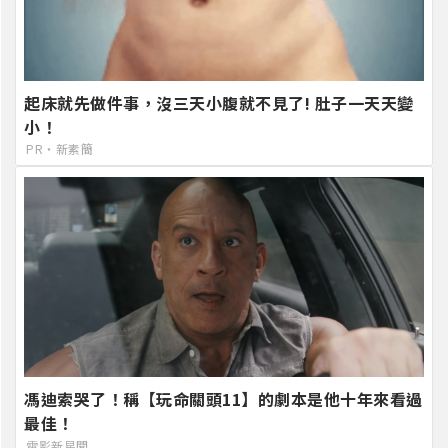
起床就先做件事，沒三天小腹就不見了! 肚子一天天變
小！
PR・新素簡
馮迪索哭了！稱【玩命關頭11】的劇本是他十年來看過
最佳！
電影新星聞