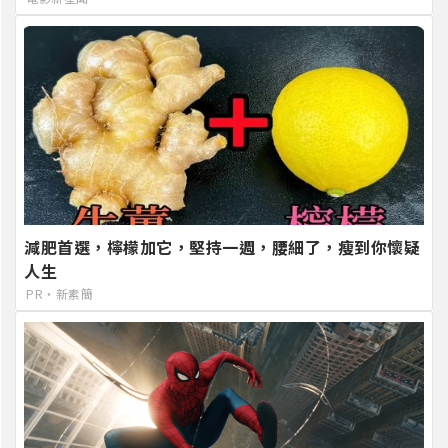
減肥首選，檸檬加它，堅持一週，腰細了，瘦到你懷疑
人生
PR・新素簡