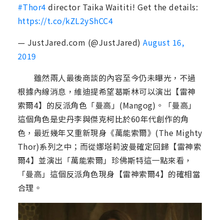
#Thor4
director Taika Waititi! Get the details:
https://t.co/kZL2yShCC4
— JustJared.com (@JustJared)
August 16,
2019
雖然兩人最後商談的內容至今仍未曝光，不過
根據內線消息，維迪提希望葛斯林可以演出【雷神
索爾4】的反派角色「曼高」(Mangog)。「曼高」
這個角色是史丹李與傑克柯比於60年代創作的角
色，最近幾年又重新現身《萬能索爾》(The Mighty
Thor)系列之中；而從娜塔莉波曼確定回歸【雷神索
爾4】並演出「萬能索爾」珍佛斯特這一點來看，
「曼高」這個反派角色現身【雷神索爾4】的確相當
合理。