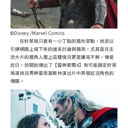
©Disney /Marvel Comics
在好萊塢只要有一小丁點的風吹草動，就足以
引爆網路上接下來的諸多討論與猜測，尤其是在主
流大片的選角人選上這種情況更是屢見不鮮。像是
近日，坊間就傳出了【雷神索爾4】有可能鎖定好萊
塢演技派男神雷恩葛斯林演出片中某個反派角色的
傳聞。