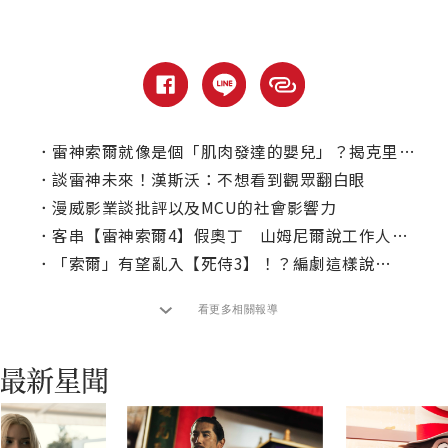
．
雷神索爾就像是個「肌肉發達的嬰兒」？揭克里斯漢斯沃幕後秘辛！
．
談雷神未來！漢斯沃：不想看到觀眾翻白眼
．
漫威影業談批評以及MCU的社會影響力
．
客串【雷神索爾4】假奧丁 山姆尼爾說工作人員都笑他改吃素
．
「索爾」有望亂入【死侍3】！？編劇這樣說…
看更多相關報導