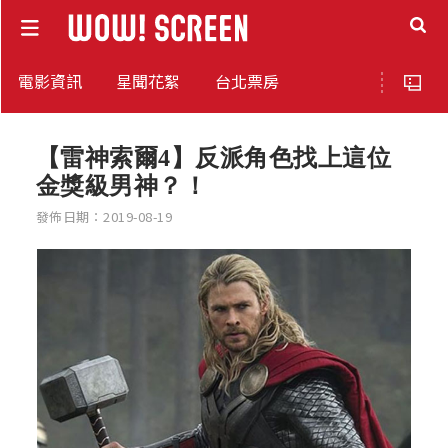
電影資訊
星聞花絮
台北票房
【雷神索爾4】反派角色找上這位
金獎級男神？！
發佈日期：2019-08-19