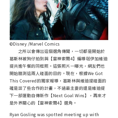
©Disney /Marvel Comics
之所以會傳出這個選角傳聞，一切都是開始於
葛斯林被狗仔拍到與【雷神索爾4】編導塔伊加維迪
提共進午餐的同框照。這張照片一曝光，網友們也
開始臆測這兩人碰面的目的。現在，根據We Got
This Covered的獨家報導，葛斯林與維迪提碰面的
確是談了些合作的計畫，不過最主要的還是維迪提
下一部運動自傳新作【Next Goal Wins】，再來才
是外界關心的【雷神索爾4】選角。
Ryan Gosling was spotted meeting up with