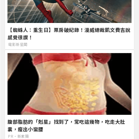
【蜘蛛人：重生日】票房破紀錄！漫威總裁凱文費吉說
感覺很讚！
電影新星聞
腹部脂肪的「剋星」找到了，常吃這幾物，吃走大肚
囊，瘦出小蠻腰
PR・新素簡