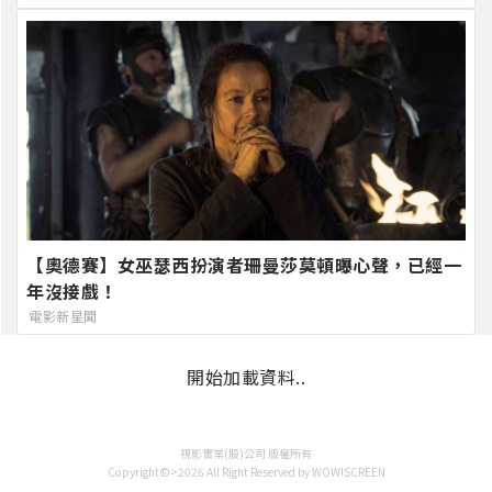
【奧德賽】女巫瑟西扮演者珊曼莎莫頓曝心聲，已經一
年沒接戲！
電影新星聞
開始加載資料..
視影實業(股)公司 版權所有
Copyright©>2026 All Right Reserved by WOW!SCREEN