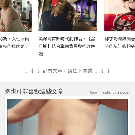
認為，女性演員
黑澤清首部時代劇作品，【黑
柳丁哥哥飆高音
演技的原因是？
牢城】結合戰國背景與推理解
子的貓】掀粉絲
謎
↓ ↓ ↓ 尚有文章，請往下閱讀 ↓ ↓ ↓
您也可能喜歡這些文章
Recommended by