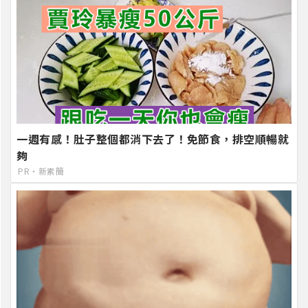
一週有感！肚子整個都消下去了！免節食，排空順暢就
夠
PR・新素簡