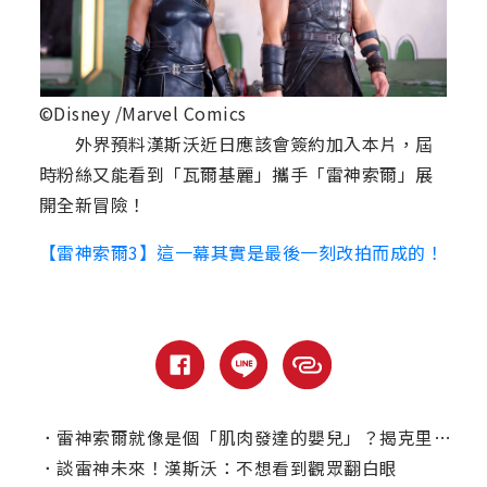
©Disney /Marvel Comics
外界預料漢斯沃近日應該會簽約加入本片，屆
時粉絲又能看到「瓦爾基麗」攜手「雷神索爾」展
開全新冒險！
【雷神索爾3】這一幕其實是最後一刻改拍而成的！
．
雷神索爾就像是個「肌肉發達的嬰兒」？揭克里斯漢斯沃幕後秘辛！
．
談雷神未來！漢斯沃：不想看到觀眾翻白眼