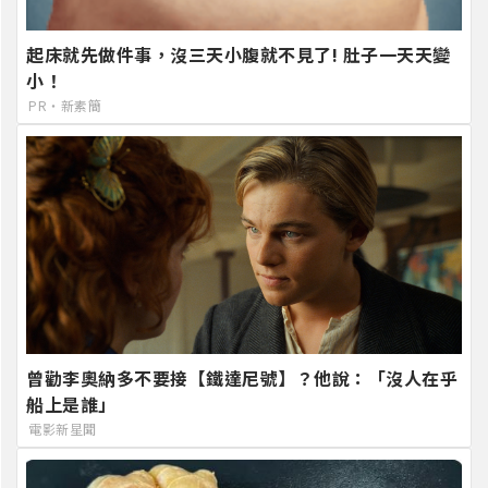
起床就先做件事，沒三天小腹就不見了! 肚子一天天變
小！
PR・新素簡
曾勸李奧納多不要接【鐵達尼號】？他說：「沒人在乎
船上是誰」
電影新星聞