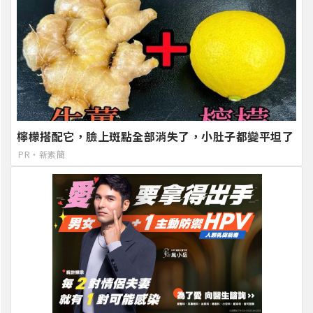
檸檬搭配它，臉上斑點全部消失了，小肚子都變平坦了
PR・新素簡