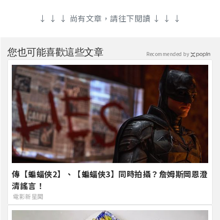
↓ ↓ ↓ 尚有文章，請往下閱讀 ↓ ↓ ↓
您也可能喜歡這些文章
Recommended by
傳【蝙蝠俠2】、【蝙蝠俠3】同時拍攝？詹姆斯岡恩澄
清謠言！
電影新星聞