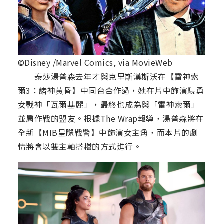
©Disney /Marvel Comics, via MovieWeb
泰莎湯普森去年才與克里斯漢斯沃在【雷神索
爾3：諸神黃昏】中同台合作過，她在片中飾演驍勇
女戰神「瓦爾基麗」，最終也成為與「雷神索爾」
並肩作戰的盟友。根據The Wrap報導，湯普森將在
全新【MIB星際戰警】中飾演女主角，而本片的劇
情將會以雙主軸搭檔的方式進行。