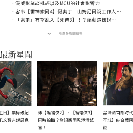
．
漫威影業談批評以及MCU的社會影響力
．
客串【雷神索爾4】假奧丁 山姆尼爾說工作人員都笑他改吃素
．
「索爾」有望亂入【死侍3】！？編劇這樣說…
看更多相關報導
生日】票房破紀
傳【蝙蝠俠2】、【蝙蝠俠3】
黑澤清首部時代
凱文費吉說感覺
同時拍攝？詹姆斯岡恩澄清謠
牢城】結合戰國
言！
謎