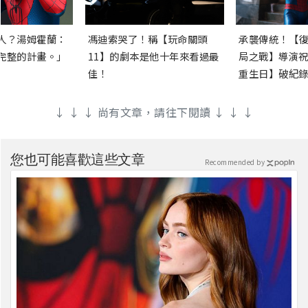
人？湯姆霍蘭：
馮迪索哭了！稱【玩命關頭
承襲傳統！【復
完整的計畫。」
11】的劇本是他十年來看過最
局之戰】導演祝
佳！
重生日】破紀錄
↓ ↓ ↓ 尚有文章，請往下閱讀 ↓ ↓ ↓
您也可能喜歡這些文章
Recommended by