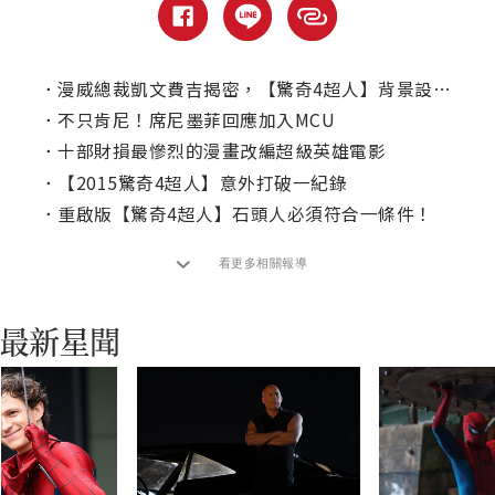
．
漫威總裁凱文費吉揭密，【驚奇4超人】背景設定在這！
．
不只肯尼！席尼墨菲回應加入MCU
．
十部財損最慘烈的漫畫改編超級英雄電影
．
【2015驚奇4超人】意外打破一紀錄
．
重啟版【驚奇4超人】石頭人必須符合一條件！
看更多相關報導