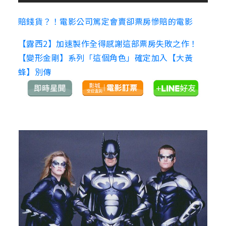
賠錢貨？！電影公司篤定會賣卻票房慘賠的電影
【露西2】加速製作全得感謝這部票房失敗之作！
【變形金剛】系列「這個角色」確定加入【大黃
蜂】別傳