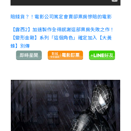
賠錢貨？！電影公司篤定會賣卻票房慘賠的電影
【露西2】加速製作全得感謝這部票房失敗之作！
【變形金剛】系列「這個角色」確定加入【大黃
蜂】別傳