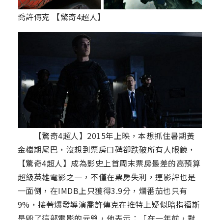
喬許傳克 【驚奇4超人】
【驚奇4超人】2015年上映，本想抓住暑期黃
金檔期尾巴，沒想到票房口碑卻跌破所有人眼鏡，
【驚奇4超人】成為影史上首周末票房最差的高預算
超級英雄電影之一，不僅在票房失利，連影評也是
一面倒，在IMDB上只獲得3.9分，爛番茄也只有
9%，接著爆發導演喬許傳克在推特上疑似暗指福斯
是毀了這部電影的元兇，他表示：「在一年前，對