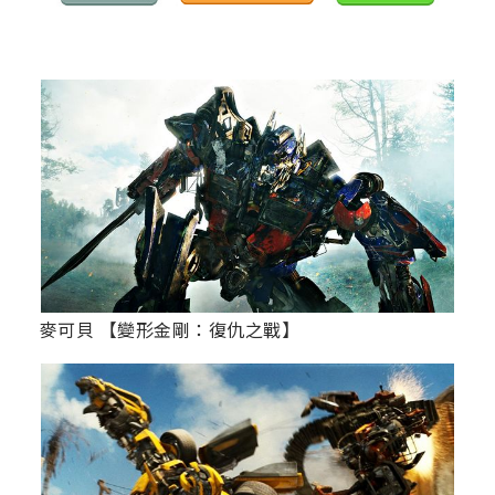
麥可貝 【變形金剛：復仇之戰】