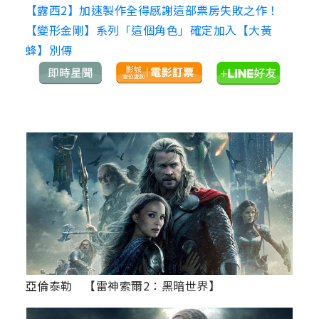
【露西2】加速製作全得感謝這部票房失敗之作！
【變形金剛】系列「這個角色」確定加入【大黃
蜂】別傳
亞倫泰勒 【雷神索爾2：黑暗世界】