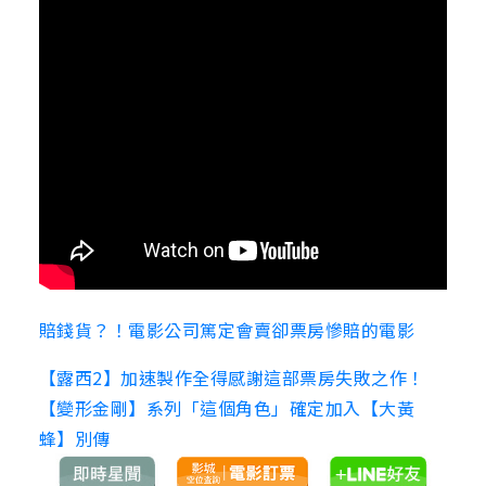
賠錢貨？！電影公司篤定會賣卻票房慘賠的電影
【露西2】加速製作全得感謝這部票房失敗之作！
【變形金剛】系列「這個角色」確定加入【大黃
蜂】別傳