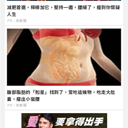
減肥首選，檸檬加它，堅持一週，腰細了，瘦到你懷疑
人生
PR・新素簡
腹部脂肪的「剋星」找到了，常吃這幾物，吃走大肚
囊，瘦出小蠻腰
PR・新素簡