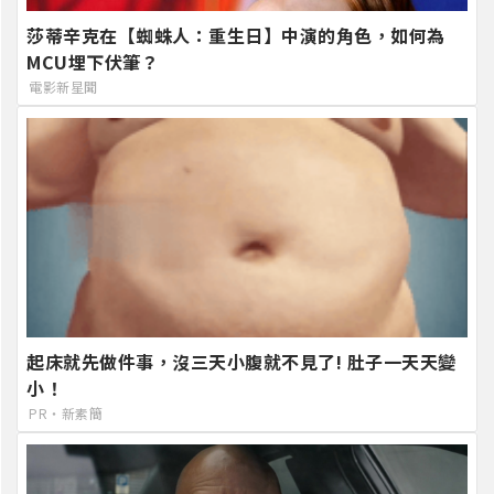
莎蒂辛克在【蜘蛛人：重生日】中演的角色，如何為
MCU埋下伏筆？
電影新星聞
起床就先做件事，沒三天小腹就不見了! 肚子一天天變
小！
PR・新素簡