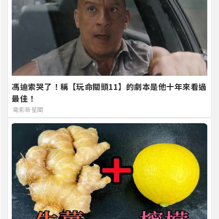
馮迪索哭了！稱【玩命關頭11】的劇本是他十年來看過
最佳！
電影新星聞