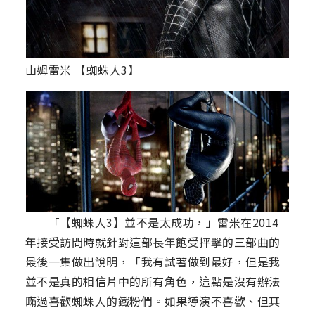
山姆雷米 【蜘蛛人3】
「【蜘蛛人3】並不是太成功，」雷米在2014
年接受訪問時就針對這部長年飽受抨擊的三部曲的
最後一集做出說明，「我有試著做到最好，但是我
並不是真的相信片中的所有角色，這點是沒有辦法
瞞過喜歡蜘蛛人的鐵粉們。如果導演不喜歡、但其