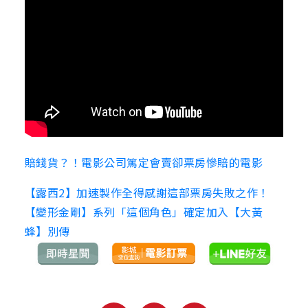
賠錢貨？！電影公司篤定會賣卻票房慘賠的電影
【露西2】加速製作全得感謝這部票房失敗之作！
【變形金剛】系列「這個角色」確定加入【大黃
蜂】別傳