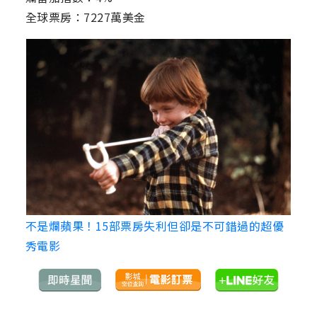
全球票房：7227萬美金
不是爛蘋果！15部票房失利但卻是不可錯過的超優
秀電影