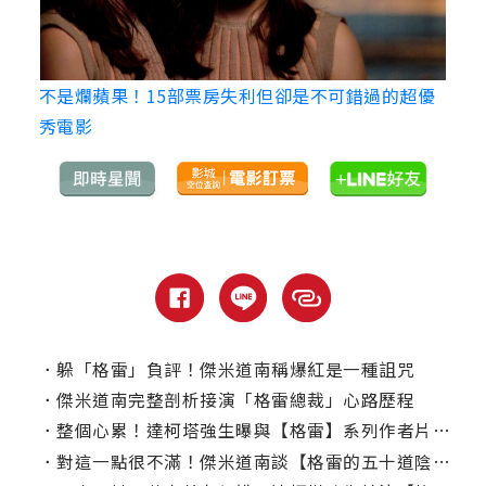
不是爛蘋果！15部票房失利但卻是不可錯過的超優
秀電影
．
躲「格雷」負評！傑米道南稱爆紅是一種詛咒
．
傑米道南完整剖析接演「格雷總裁」心路歷程
．
整個心累！達柯塔強生曝與【格雷】系列作者片場衝突
．
對這一點很不滿！傑米道南談【格雷的五十道陰影】