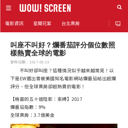
電影資訊
星聞花絮
台北票房
叫座不叫好？爛番茄評分個位數照
樣熱賣全球的電影
發佈日期：2017-05-10
不叫好卻叫座？這種情況似乎越來越常見！以
下是EW選出曾被美國知名電影網站爛番茄給出超爛
評分、但全球票房卻超熱賣的電影！
【格雷的五十道陰影：束縛】2017
爛番茄指數：9%
全球票房：3.7億美金