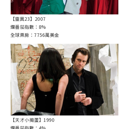
【靈異23】2007
爛番茄指數：8%
全球票房：7756萬美金
【天才小搗蛋】1990
爛番茄指數：4%