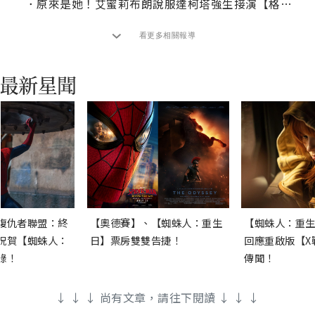
．
原來是她！艾蜜莉布朗說服達柯塔強生接演【格雷的五十道陰影】
看更多相關報導
復仇者聯盟：終
【奧德賽】、【蜘蛛人：重生
【蜘蛛人：重生
祝賀【蜘蛛人：
日】票房雙雙告捷！
回應重啟版【X
錄！
傳聞！
↓ ↓ ↓ 尚有文章，請往下閱讀 ↓ ↓ ↓