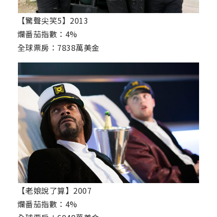
【驚聲尖笑5】2013
爛番茄指數：4%
全球票房：7838萬美金
【老娘說了算】2007
爛番茄指數：4%