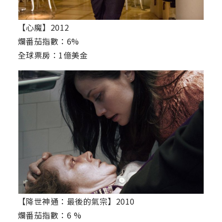
【心魔】2012
爛番茄指數：6%
全球票房：1億美金
【降世神通：最後的氣宗】2010
爛番茄指數：6 %