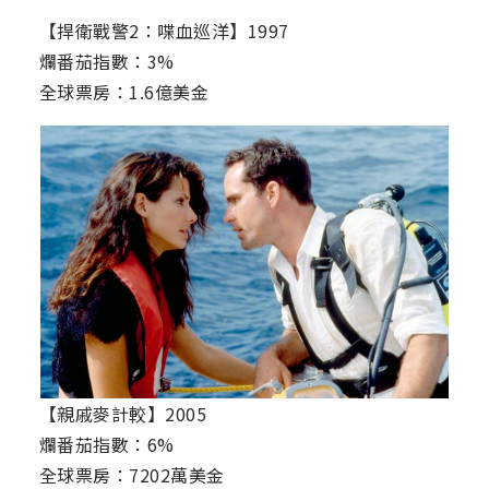
【捍衛戰警2：喋血巡洋】1997
爛番茄指數：3%
全球票房：1.6億美金
【親戚麥計較】2005
爛番茄指數：6%
全球票房：7202萬美金