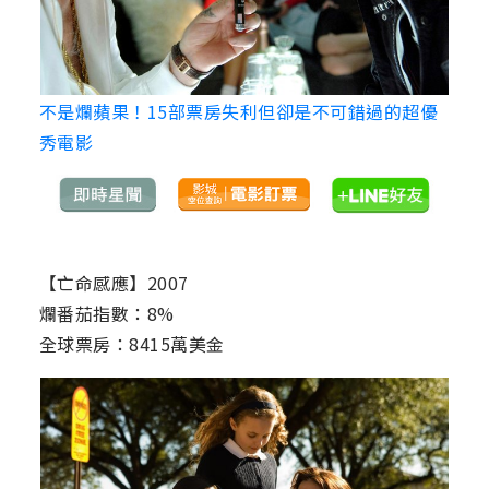
不是爛蘋果！15部票房失利但卻是不可錯過的超優
秀電影
【亡命感應】2007
爛番茄指數：8%
全球票房：8415萬美金