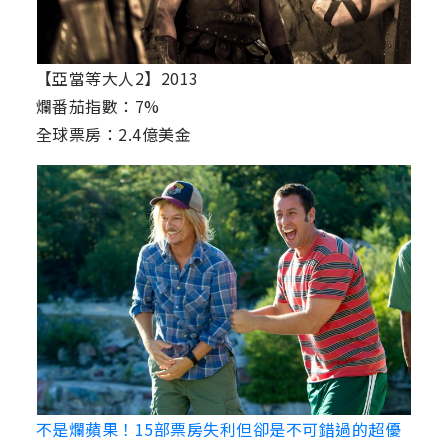
【亞當等大人2】2013
爛番茄指數：7%
全球票房：2.4億美金
不是爛蘋果！15部票房失利但卻是不可錯過的超優