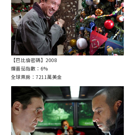
【巴比倫密碼】2008
爛番茄指數：6%
全球票房：7211萬美金