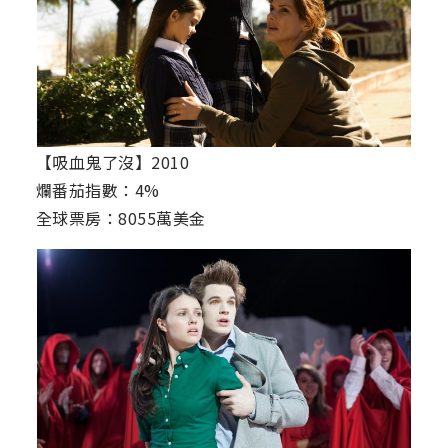
【吸血鬼了沒】2010
爛番茄指數：4%
全球票房：8055萬美金