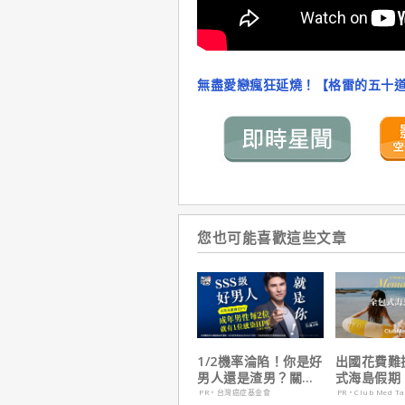
無盡愛戀瘋狂延燒！【格雷的五十道
您也可能喜歡這些文章
1/2機率淪陷！你是好
出國花費難
男人還是渣男？關鍵
式海島假期
在這
定食宿玩樂
PR・台灣癌症基金會
PR・Club Med T