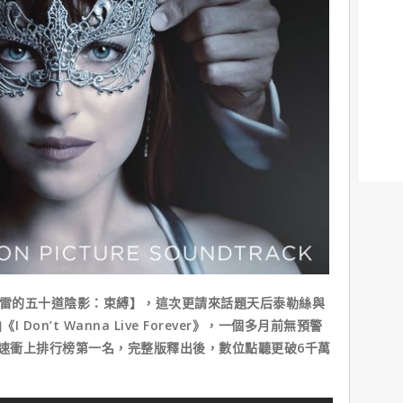
雷的五十道陰影：束縛】，這次更請來話題天后泰勒絲與
on’t Wanna Live Forever》，一個多月前無預警
經秒速衝上排行榜第一名，完整版釋出後，數位點聽更破6千萬