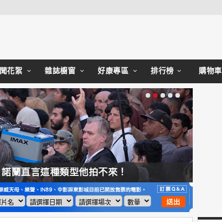
Close
聞花絮
雜誌櫥窗
好康專區
排行榜
購物車
，諾蘭直言這種類型他拍不來！