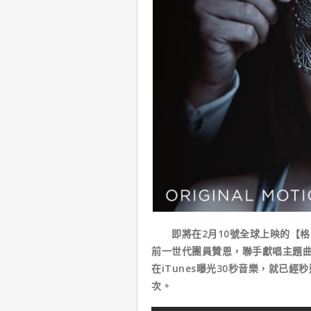
即將在2月10號全球上映的【格
前一世代團員贊恩，聯手獻唱主題曲《I D
在iTunes曝光30秒音樂，就已
次。