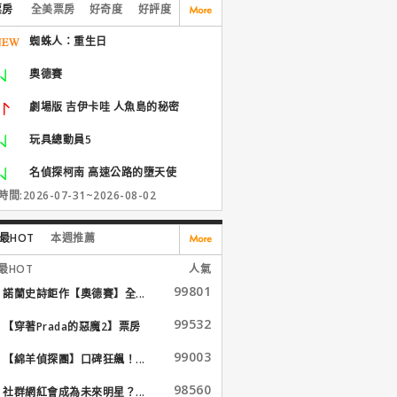
票房
全美票房
好奇度
好評度
蜘蛛人：重生日
奧德賽
劇場版 吉伊卡哇 人魚島的秘密
玩具總動員5
名偵探柯南 高速公路的墮天使
間:2026-07-31~2026-08-02
最HOT
本週推薦
最HOT
人氣
99801
諾蘭史詩鉅作【奧德賽】全...
99532
【穿著Prada的惡魔2】票房
大...
99003
【綿羊偵探團】口碑狂飆！...
98560
社群網紅會成為未來明星？...