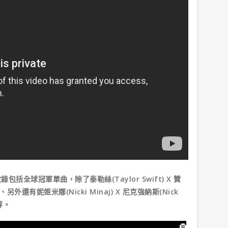
球冠軍單曲，除了泰勒絲(Taylor Swift) X 贊
ever"、另外還有妮姬米娜(Nicki Minaj) X 尼克強納斯(Nick
等。