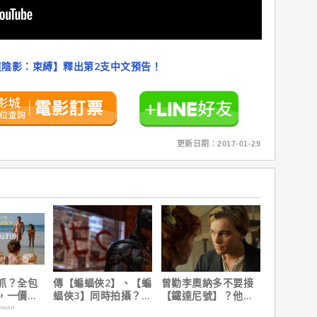
陰影：束縛】釋出第2支中文預告！
更新日期：2017-01-29
抓？全包
傳【蝙蝠俠2】、【蝙
曾勸李奧納多不要接
，一價搞
蝠俠3】同時拍攝？詹
【鐵達尼號】？他
，省錢更
姆斯岡恩澄清謠言！
說：「沒人在乎船上
aiwan