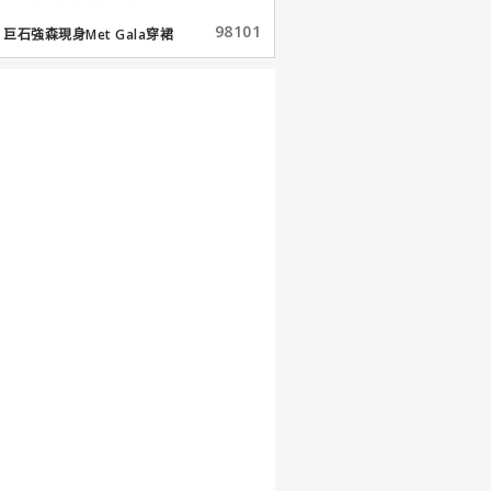
98101
巨石強森現身Met Gala穿裙
子...