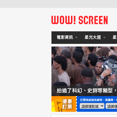
電影資訊
星光大道
星
如何交棒蜘蛛人？湯姆霍蘭：「我們有一個完整的計畫。」
拍過了科幻、史詩等類型