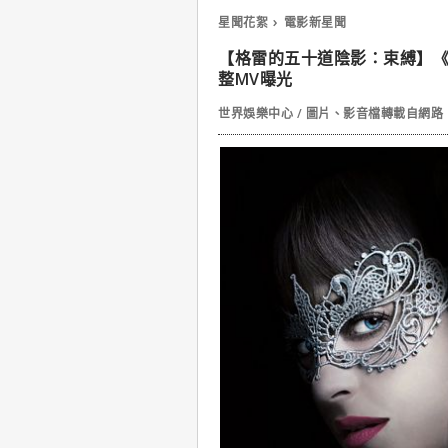
星聞花絮
電影新星聞
【格雷的五十道陰影：束縛】《I Don
整MV曝光
世界娛樂中心 / 圖片、影音檔轉載自網