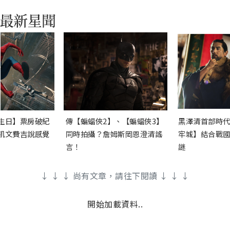
生日】票房破紀
傳【蝙蝠俠2】、【蝙蝠俠3】
黑澤清首部時代
凱文費吉說感覺
同時拍攝？詹姆斯岡恩澄清謠
牢城】結合戰國
言！
謎
↓ ↓ ↓ 尚有文章，請往下閱讀 ↓ ↓ ↓
開始加載資料..