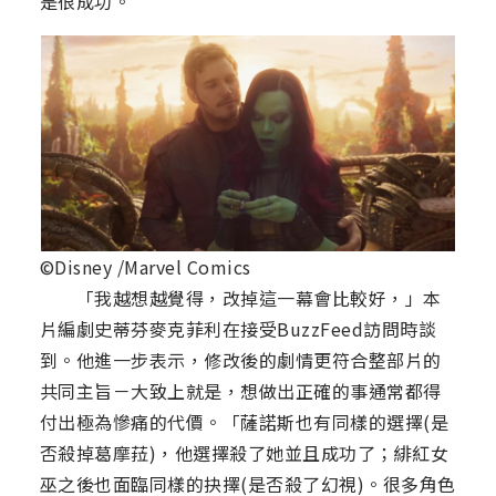
是很成功。
©Disney /Marvel Comics
「我越想越覺得，改掉這一幕會比較好，」本
片編劇史蒂芬麥克菲利在接受BuzzFeed訪問時談
到。他進一步表示，修改後的劇情更符合整部片的
共同主旨－大致上就是，想做出正確的事通常都得
付出極為慘痛的代價。「薩諾斯也有同樣的選擇(是
否殺掉葛摩菈)，他選擇殺了她並且成功了；緋紅女
巫之後也面臨同樣的抉擇(是否殺了幻視)。很多角色