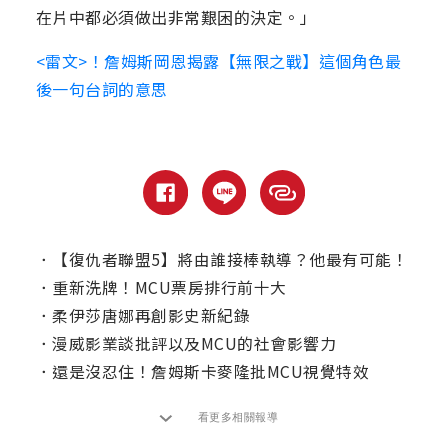
在片中都必須做出非常艱困的決定。」
<雷文>！詹姆斯岡恩揭露【無限之戰】這個角色最
後一句台詞的意思
．
【復仇者聯盟5】將由誰接棒執導？他最有可能！
．
重新洗牌！MCU票房排行前十大
．
柔伊莎唐娜再創影史新紀錄
．
漫威影業談批評以及MCU的社會影響力
．
還是沒忍住！詹姆斯卡麥隆批MCU視覺特效
看更多相關報導