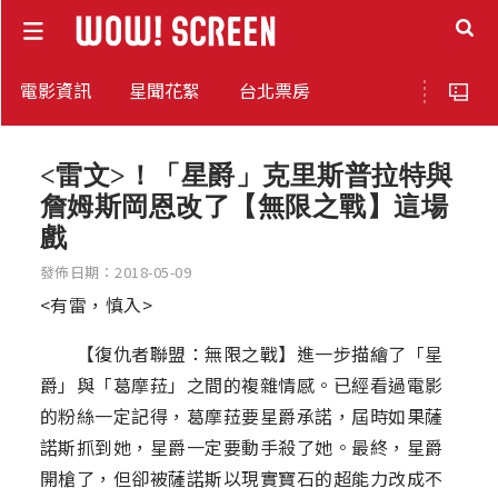
電影資訊
星聞花絮
台北票房
<雷文>！「星爵」克里斯普拉特與
詹姆斯岡恩改了【無限之戰】這場
戲
發佈日期：2018-05-09
<有雷，慎入>
【復仇者聯盟：無限之戰】進一步描繪了「星
爵」與「葛摩菈」之間的複雜情感。已經看過電影
的粉絲一定記得，葛摩菈要星爵承諾，屆時如果薩
諾斯抓到她，星爵一定要動手殺了她。最終，星爵
開槍了，但卻被薩諾斯以現實寶石的超能力改成不