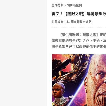
星聞花絮
電影新星聞
雷文！【無限之戰】編劇最想
世界娛樂中心/圖文轉載自網路
【復仇者聯盟：無限之戰】正朝著
這部電影絕對是成功之作。不過，
卻是希望自己可以改變劇情中的某