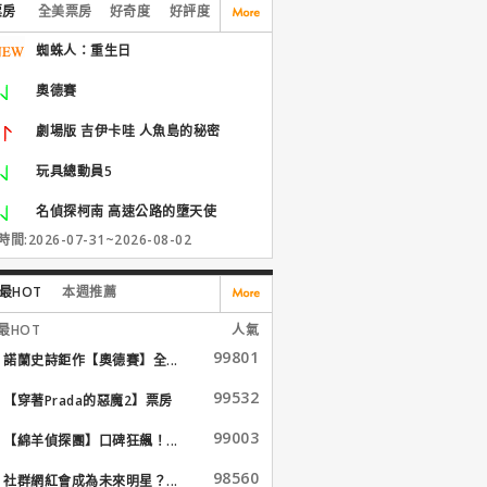
票房
全美票房
好奇度
好評度
蜘蛛人：重生日
奧德賽
劇場版 吉伊卡哇 人魚島的秘密
玩具總動員5
名偵探柯南 高速公路的墮天使
間:2026-07-31~2026-08-02
最HOT
本週推薦
最HOT
人氣
99801
諾蘭史詩鉅作【奧德賽】全...
99532
【穿著Prada的惡魔2】票房
大...
99003
【綿羊偵探團】口碑狂飆！...
98560
社群網紅會成為未來明星？...