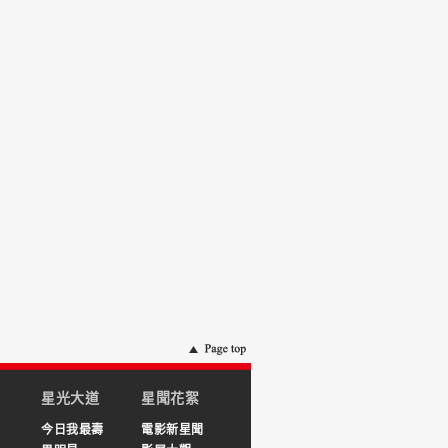
星光大道
星聞花絮
今日我最壽
電影新星聞