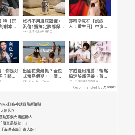
！稱【玩
旅行不用瓶瓶罐罐，
莎蒂辛克在【蜘蛛
】的劇本是
汎倫1瓶搞定臉部保
人：重生日】中演的
過最佳！
養！
角色，如何為MCU埋
PR・三得利健康網路商店
下伏筆？
陷！你是好
出國花費難抓？全包
宇威愛用推薦！輕鬆
男？關鍵
式海島假期，一價搞
搞定臉部保養，首購
定食宿玩樂，省錢更
只要$390
會
PR・Club Med Taiwan
PR・三得利健康網路商店
省心！
Recommended by
MAX打造神話冒險新巔峰
五大原因？
感動落淚大讚超動人
「簡直是胡扯！」
新片【海洋奇緣】真人版！