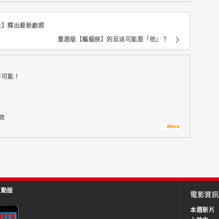
2】釋出最新劇照
重啟版【蝙蝠俠】的反派可能是「他」？
有可能！
效
互動版
電影資訊
本週新片