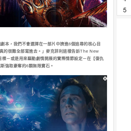
本，我們不會選擇在一部片中擠進6個追尋的核心目
真的很難全部寫進去。」麥克菲利這樣告訴The New
的核心目標－或是用來驅動劇情開展的實際情節設定－在【復仇
斯強取豪奪的6顆無限寶石。