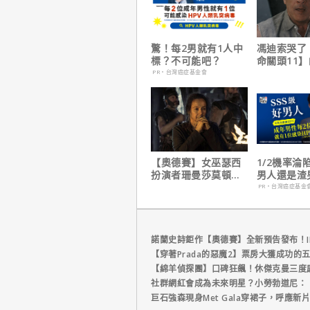
驚！每2男就有1人中
馮迪索哭了
標？不可能吧？
命關頭11
他十年來看
PR・台灣癌症基金會
【奧德賽】女巫瑟西
1/2機率淪
扮演者珊曼莎莫頓曝
男人還是渣
心聲，已經一年沒接
在這
PR・台灣癌症基金
戲！
諾蘭史詩鉅作【奧德賽】全新預告發布！I
【穿著Prada的惡魔2】票房大獲成功的
【綿羊偵探團】口碑狂飆！休傑克曼三度
社群網紅會成為未來明星？小勞勃道尼：
巨石強森現身Met Gala穿裙子，呼應