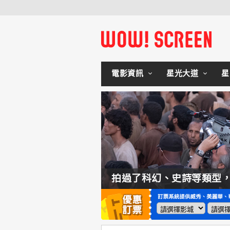
電影資訊
星光大道
星
如何交棒蜘蛛人？湯姆霍蘭：「我們有一個完整的計畫。」
拍過了科幻、史詩等類型