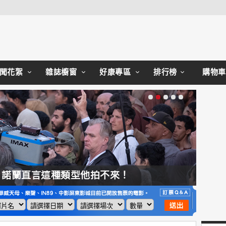
Close
聞花絮
雜誌櫥窗
好康專區
排行榜
購物車
，諾蘭直言這種類型他拍不來！