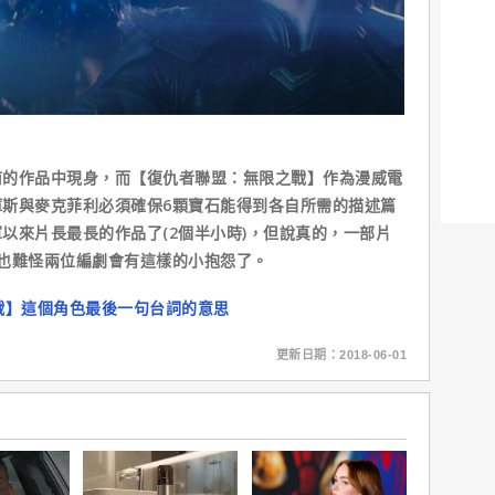
作品中現身，而【復仇者聯盟：無限之戰】作為漫威電
斯與麥克菲利必須確保6顆寶石能得到各自所需的描述篇
以來片長最長的作品了(2個半小時)，但說真的，一部片
也難怪兩位編劇會有這樣的小抱怨了。
戰】這個角色最後一句台詞的意思
更新日期：2018-06-01