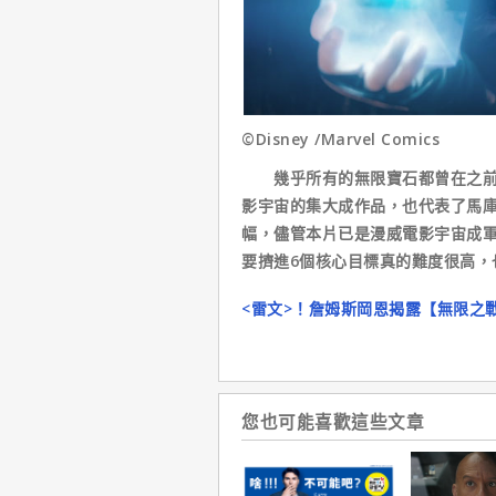
©Disney /Marvel Comics
幾乎所有的無限寶石都曾在之前的
影宇宙的集大成作品，也代表了馬庫
幅，儘管本片已是漫威電影宇宙成軍
要擠進6個核心目標真的難度很高，
<雷文>！詹姆斯岡恩揭露【無限之
您也可能喜歡這些文章