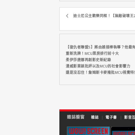
迪士尼公主歡樂同框！【無敵破壞王
【復仇者聯盟5】將由誰接棒執導？他最
重新洗牌！MCU票房排行前十大
柔伊莎唐娜再創影史新紀錄
漫威影業談批評以及MCU的社會影響力
還是沒忍住！詹姆斯卡麥隆批MCU視覺特
雜誌櫥窗
雜誌
|
電子書
|
影音