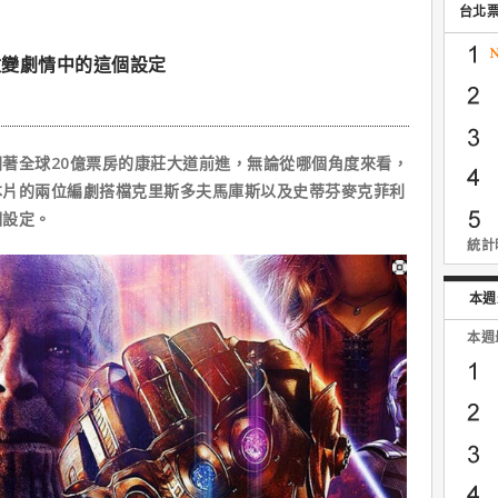
台北
改變劇情中的這個設定
全球20億票房的康莊大道前進，無論從哪個角度來看，
本片的兩位編劇搭檔克里斯多夫馬庫斯以及史蒂芬麥克菲利
個設定。
統計時
本週
本週