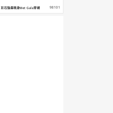
98101
巨石強森現身Met Gala穿裙
子...