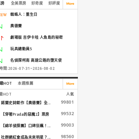
票房
全美票房
好奇度
好評度
蜘蛛人：重生日
奧德賽
劇場版 吉伊卡哇 人魚島的秘密
玩具總動員5
名偵探柯南 高速公路的墮天使
間:2026-07-31~2026-08-02
最HOT
本週推薦
最HOT
人氣
99801
諾蘭史詩鉅作【奧德賽】全...
99532
【穿著Prada的惡魔2】票房
大...
99003
【綿羊偵探團】口碑狂飆！...
98560
社群網紅會成為未來明星？...