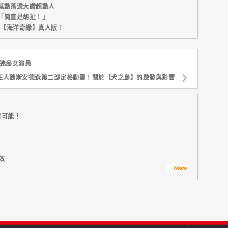
感動落淚大讚超動人
「簡直是胡扯！」
新片【海洋奇緣】真人版！
控迷姦女演員
狂人魏斯安德森第二部定格動畫！關於【犬之島】的啟發與影響
有可能！
效