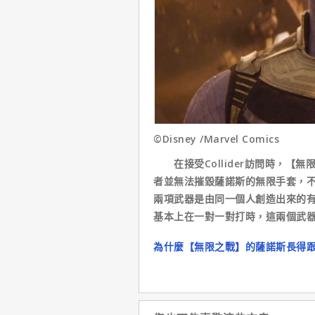
©Disney /Marvel Comics
在接受Collider訪問時，【
者並無法摧毀薩諾斯的無限手套，
兩項武器是由同一個人創造出來的
基本上在一對一對打時，這兩個武
為什麼【無限之戰】的薩諾斯長得