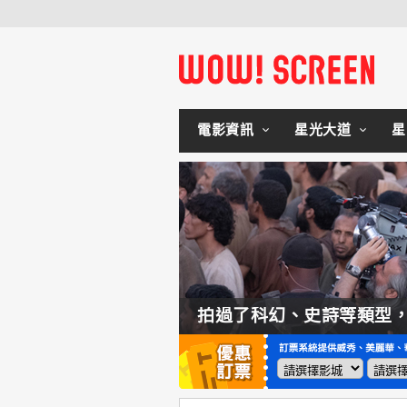
電影資訊
星光大道
星
如何交棒蜘蛛人？湯姆霍蘭：「我們有一個完整的計畫。」
拍過了科幻、史詩等類型