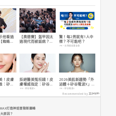
示他看過
【奧德賽】盔甲因太
驚！每2男就有1人中
【蜘蛛
過現代而被詬病？導
標？不可能吧？
】剪輯，
演克里斯多夫諾蘭親
PR・台灣癌症基金會
行！
自解釋！
美！皮膚
拒絕醫美冤枉錢！皮
2026美肌新趨勢「外
推：矽谷
膚權威指定：矽谷電
泌體＋矽谷電波X」聯
肌膚由內而
波 X 由內而外養出逆
手，開啟高階養膚新
PR・矽谷電波X
PR・矽谷電波X
齡好膚質
世代
Recommended by
MAX打造神話冒險新巔峰
五大原因？