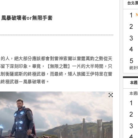
台北
？風暴破壞者or無限手套
人，絕大部分應該都會對雷神索爾以雷霆萬鈞之勢從天
幕留下深刻印象。畢竟，【無限之戰】一片的大半時間，只
統計時
以制衡薩諾斯的終極武器，而最終，矮人族國王伊特里在雷
出終極武器－風暴破壞者。
本週
本週