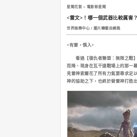
星聞花絮
電影新星聞
<雷文>！哪一個武器比較厲害
世界娛樂中心 / 圖片轉載自網路
<有雷，慎入>
看過【復仇者聯盟：無限之戰】的
而降、現身在瓦干達戰場上的那一
見雷神索爾花了所有力氣要尋求足
神的協助之下，也終於替雷神打造