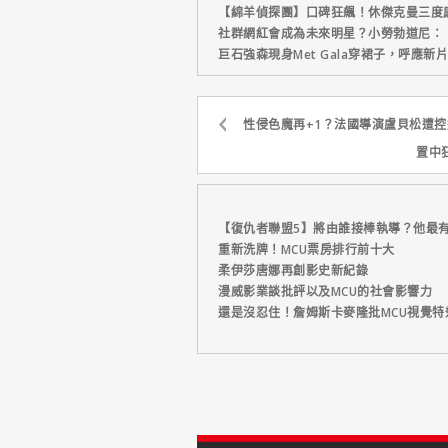
【綿羊偵探團】口碑狂飆！休傑克曼三度
社群網紅會成為未來明星？小勞勃道尼：
巨石強森現身Met Gala穿裙子，呼應
性侵色魔再+1？法國導演盧貝松遭
置中
【復仇者聯盟5】將由誰接棒執導？他最
重新洗牌！MCU票房排行前十大
柔伊莎唐娜再創影史新紀錄
漫威影業談批評以及MCU的社會影響力
還是沒忍住！詹姆斯卡麥隆批MCU視覺特