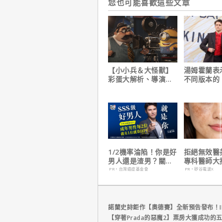
您也可能喜歡這些文章
【小小兵＆大怪獸】
湯姆霍蘭表
彩蛋大解析、導演皮
不同版本的
耶考芬解密10個電影
人：重生日
梗！
這版完全不
1/2機率淪陷！你是好
拒絕無效醫
男人還是渣男？關鍵
專科醫師大
在這
電波 X 讓
PR・台灣癌症基金會
PR・矽谷電波X
外更強韌
諾蘭史詩鉅作【奧德賽】全新預告發布！I
【穿著Prada的惡魔2】票房大獲成功的