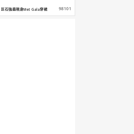
98101
巨石強森現身Met Gala穿裙
子...