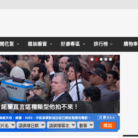
Close
聞花絮
雜誌櫥窗
好康專區
排行榜
購物車
，諾蘭直言這種類型他拍不來！