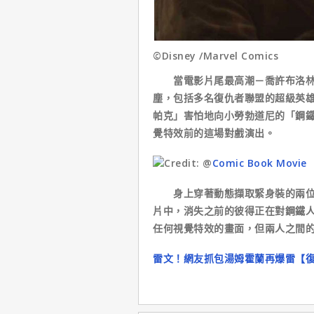
©Disney /Marvel Comics
當電影片尾最高潮－喬許布洛林的
塵，包括多名復仇者聯盟的超級英
帕克」害怕地向小勞勃道尼的「鋼
覺特效前的這場對戲演出。
Credit: @
Comic Book Movie
身上穿著動態擷取緊身裝的兩位演
片中，消失之前的彼得正在對鋼鐵
任何視覺特效的畫面，但兩人之間
雷文！網友抓包湯姆霍蘭再爆雷【復