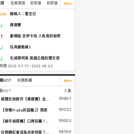
票房
全美票房
好奇度
好評度
蜘蛛人：重生日
奧德賽
劇場版 吉伊卡哇 人魚島的秘密
玩具總動員5
名偵探柯南 高速公路的墮天使
間:2026-07-31~2026-08-02
最HOT
本週推薦
最HOT
人氣
99801
諾蘭史詩鉅作【奧德賽】全...
99532
【穿著Prada的惡魔2】票房
大...
99003
【綿羊偵探團】口碑狂飆！...
98560
社群網紅會成為未來明星？...