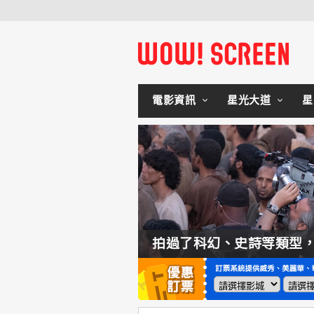
電影資訊
星光大道
星
如何交棒蜘蛛人？湯姆霍蘭：「我們有一個完整的計畫。」
拍過了科幻、史詩等類型