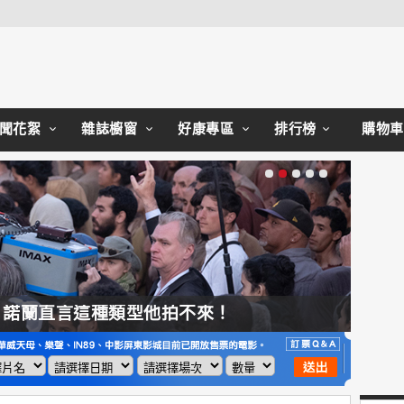
Close
聞花絮
雜誌櫥窗
好康專區
排行榜
購物車
，諾蘭直言這種類型他拍不來！