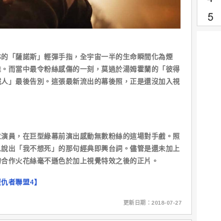
「薩諾斯」輕彈手指，全宇宙一半的生命瞬間化為煙
雄。而當中最令粉絲感傷的一刻，莫過於湯姆霍蘭的「彼得
鐵人」最後告別。這張最新流出的幕後照，正是還沒加入視
員，在巨型綠幕前演出感動無數粉絲的這場對手戲。照
人說出「我不想死」的那句經典即興台詞。儘管是還未加上
的合作火花絲毫不遜色於加上視覺特效之後的正片。
仇者聯盟4】
更新日期：2018-07-27