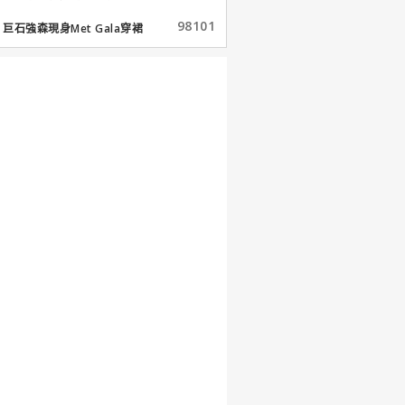
98101
巨石強森現身Met Gala穿裙
子...