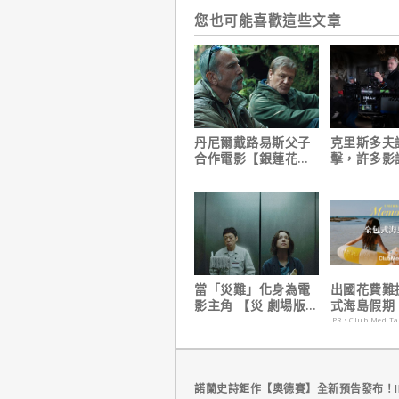
您也可能喜歡這些文章
丹尼爾戴路易斯父子
克里斯多夫
合作電影【銀蓮花】
擊，許多影
｜本周上線、電視首
電影時有「
播推薦
缺陷」！
當「災難」化身為電
出國花費難
影主角 【災 劇場版】
式海島假期
震撼感官與觀影思維
定食宿玩樂
PR・Club Med T
省心！
諾蘭史詩鉅作【奧德賽】全新預告發布！I