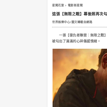
星聞花絮
電影新星聞
這張【無限之戰】幕後照再次
世界娛樂中心/圖文轉載自網路
一張【復仇者聯盟：無限之戰】的
被勾出了滿滿的心碎傷感情緒。