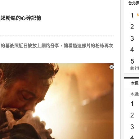
台北
勾起粉絲的心碎記憶
幕後照近日被放上網路分享，讓看過這部片的粉絲再次
統計時
本週
本週