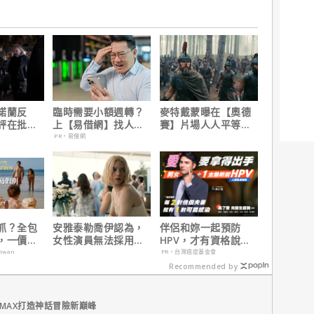
諾蘭反
臨時需要小額週轉？
麥特戴蒙曝在【奧德
評在批評
上【易借網】找人
賽】片場人人平等，
根本上的
幫！資金快速到位
沒有特殊待遇！
PR・易借網
抓？全包
安雅泰勒喬伊認為，
伴侶和妳一起預防
，一價搞
女性演員無法採用方
HPV，才有資格說愛
，省錢更
法演技的原因是？
妳！
aiwan
PR・台灣癌症基金會
Recommended by
MAX打造神話冒險新巔峰