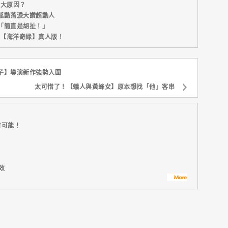
五大原因？
感動落淚大讚超動人
「簡直是胡扯！」
新片【海洋奇緣】真人版！
子】導演新作強勢入圍
太可惜了！【蟻人與黃蜂女】原本想找「他」客串
有可能！
效