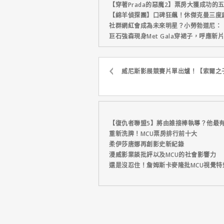
【穿著Prada的惡魔2】票房大獲成功的
【綿羊偵探團】口碑狂飆！休傑克曼三度
社群網紅會成為未來明星？小勞勃道尼：
巨石強森現身Met Gala穿裙子，呼應
威尼斯影展競賽片單出爐！【索爾之
【復仇者聯盟5】將由誰接棒執導？他最
重新洗牌！MCU票房排行前十大
柔伊莎唐娜再創影史新紀錄
漫威影業談批評以及MCU的社會影響力
還是沒忍住！詹姆斯卡麥隆批MCU視覺特