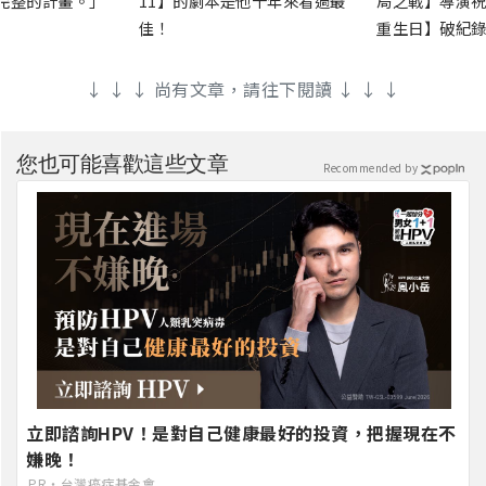
完整的計畫。」
11】的劇本是他十年來看過最
局之戰】導演祝
佳！
重生日】破紀錄
↓ ↓ ↓ 尚有文章，請往下閱讀 ↓ ↓ ↓
您也可能喜歡這些文章
Recommended by
立即諮詢HPV！是對自己健康最好的投資，把握現在不
嫌晚！
PR・台灣癌症基金會