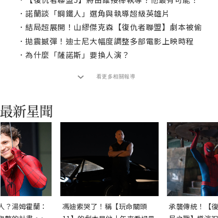
．
諾蘭談「鋼鐵人」選角與執導超級英雄片
．
結局超展開！山繆傑克森【復仇者聯盟】劇本被偷
．
拋震撼彈！迪士尼大幅度調整多部電影上映時程
．
為什麼「薩諾斯」要換人演？
看更多相關報導
人？湯姆霍蘭：
馮迪索哭了！稱【玩命關頭
承襲傳統！【復