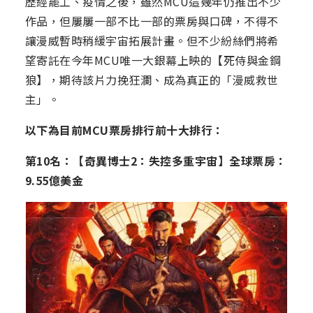
歷經罷工、疫情之後，雖然MCU這幾年仍推出不少
作品，但屢屢一部不比一部的票房與口碑，不得不
讓漫威暫時稍緩宇宙拓展計畫。但不少紛絲們將希
望寄託在今年MCU唯一大銀幕上映的【死侍與金鋼
狼】，期待該片力挽狂瀾、成為真正的「漫威救世
主」。
以下為目前MCU票房排行前十大排行：
第10名：【奇異博士2：失控多重宇宙】全球票房：
9.55億美金