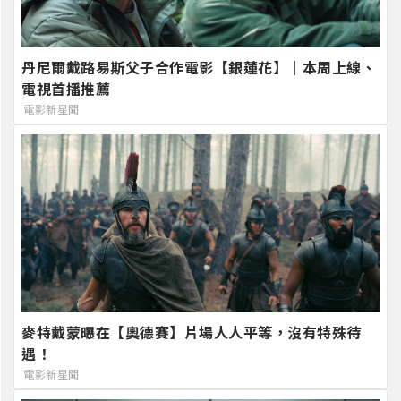
丹尼爾戴路易斯父子合作電影【銀蓮花】｜本周上線、
電視首播推薦
電影新星聞
麥特戴蒙曝在【奧德賽】片場人人平等，沒有特殊待
遇！
電影新星聞