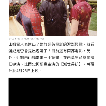
© Columbia Pictures／Marvel
山姆雷米表達出了對於超英電影的濃烈興趣，就看
漫威是否會提出邀請了！目前還有兩部電影，另
外，近期由山姆雷米一手策畫，並由莫里茲莫爾擔
任導演、比爾史柯斯嘉主演的【滅世男孩】，將預
計於4月26日上映。