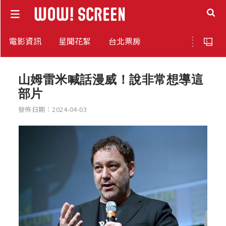
電影資訊
星聞花絮
台北票房
山姆雷米喊話漫威！說非常想導這
部片
發佈日期：2024-04-03