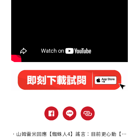
．
山姆雷米回應【蜘蛛人4】謠言：目前更心動【滅世男孩】！