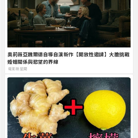
奧莉薇亞魏爾德自導自演新作【開放性邀請】大膽挑戰
婚姻關係與慾望的界線
電影新星聞