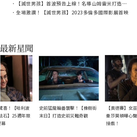
．
【滅世男孩】首波預告上線！名導山姆雷米打造「爽度爆表的動作盛宴」
．
全場激讚！【滅世男孩】2023多倫多國際影展首映
驚喜！【哈利波
史前猛龍輪番襲擊！【橡樹街
【奧德賽】女巫
法石】25週年限
末日】打造史前災難奇觀
曼莎莫頓曝心聲
銀幕
接戲！