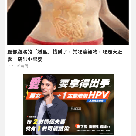
腹部脂肪的「剋星」找到了，常吃這幾物，吃走大肚
囊，瘦出小蠻腰
PR・新素簡