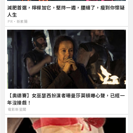
減肥首選，檸檬加它，堅持一週，腰細了，瘦到你懷疑
人生
PR・新素簡
【奧德賽】女巫瑟西扮演者珊曼莎莫頓曝心聲，已經一
年沒接戲！
電影新星聞