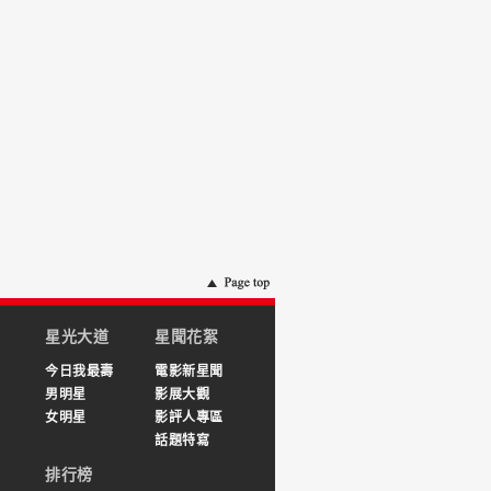
星光大道
星聞花絮
今日我最壽
電影新星聞
男明星
影展大觀
女明星
影評人專區
話題特寫
排行榜