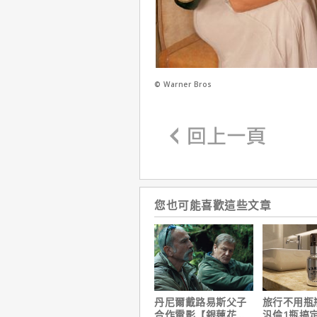
© Warner Bros
您也可能喜歡這些文章
丹尼爾戴路易斯父子
旅行不用瓶
合作電影【銀蓮花】
汎倫1瓶搞