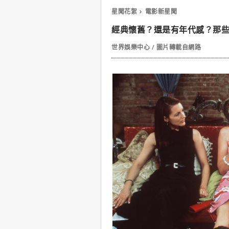
星聞花絮
電影新星聞
經典懷舊？還是有年代感？那些重
世界娛樂中心 / 圖片轉載自網路