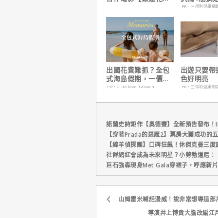
｜本周上線、電視首
養！
PR・三得利健康網
播推薦
出國花費難抓？全包
出遊只要帶
式海島假期，一價搞
色好明亮
定食宿玩樂，省錢更
PR・Club Med Taiwan
PR・三得利健康網
省心！
諾蘭史詩鉅作【奧德賽】全新預告發布！I
【穿著Prada的惡魔2】票房大獲成功的
【綿羊偵探團】口碑狂飆！休傑克曼三度
社群網紅會成為未來明星？小勞勃道尼：
巨石強森現身Met Gala穿裙子，呼應
山姆雷米喊話漫威！說非常想導這部
導演井上博貴大膽改編江