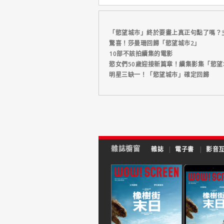
「慾望城市」終於要畫上真正句點了嗎？
驚喜！莎曼珊回歸「慾望城市2」
10部不該拍續集的電影
慾女們50歲迎接新篇章！續集影集「慾望
明星三缺一！「慾望城市」確定回歸
雜誌櫥窗
雜誌
|
電子書
|
影音