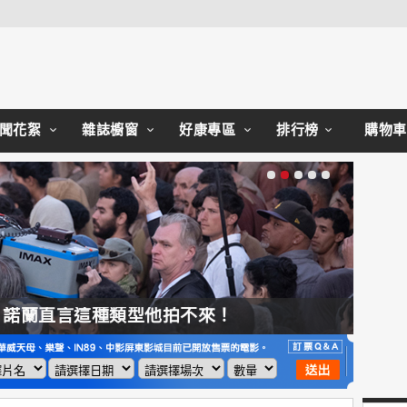
Close
聞花絮
雜誌櫥窗
好康專區
排行榜
購物車
，諾蘭直言這種類型他拍不來！