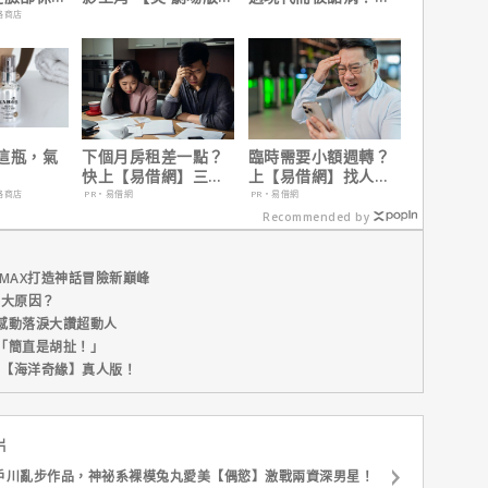
震撼感官與觀影思維
演克里斯多夫諾蘭親
路商店
自解釋！
這瓶，氣
下個月房租差一點？
臨時需要小額週轉？
快上【易借網】三分
上【易借網】找人
鐘解決燃眉之急
幫！資金快速到位
路商店
PR・易借網
PR・易借網
Recommended by
MAX打造神話冒險新巔峰
五大原因？
感動落淚大讚超動人
「簡直是胡扯！」
新片【海洋奇緣】真人版！
片
戶川亂步作品，神祕系裸模兔丸愛美【偶慾】激戰兩資深男星！