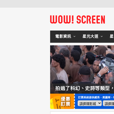
電影資訊
星光大道
星
如何交棒蜘蛛人？湯姆霍蘭：「我們有一個完整的計畫。」
拍過了科幻、史詩等類型