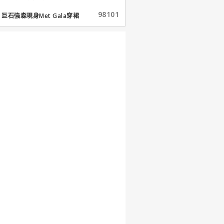
98101
巨石強森現身Met Gala穿裙
子...