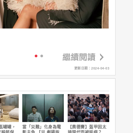
更新日期：2024-04-03
瓶罐罐，
當「災難」化身為電
【奧德賽】盔甲因太
定臉部保
影主角 【災 劇場版】
過現代而被詬病？導