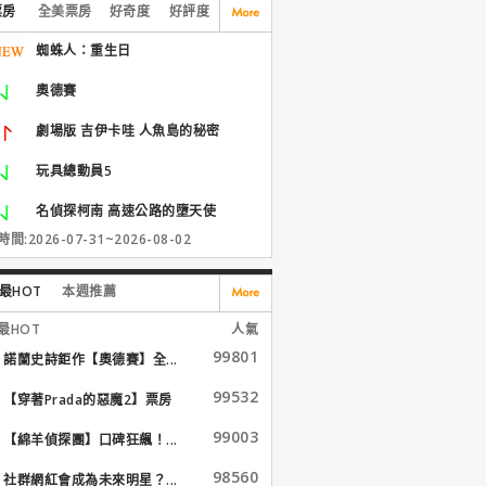
票房
全美票房
好奇度
好評度
蜘蛛人：重生日
奧德賽
劇場版 吉伊卡哇 人魚島的秘密
玩具總動員5
名偵探柯南 高速公路的墮天使
間:2026-07-31~2026-08-02
最HOT
本週推薦
最HOT
人氣
99801
諾蘭史詩鉅作【奧德賽】全...
99532
【穿著Prada的惡魔2】票房
大...
99003
【綿羊偵探團】口碑狂飆！...
98560
社群網紅會成為未來明星？...