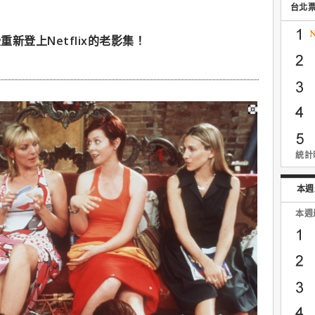
台北
新登上Netflix的老影集！
統計時
本週
本週