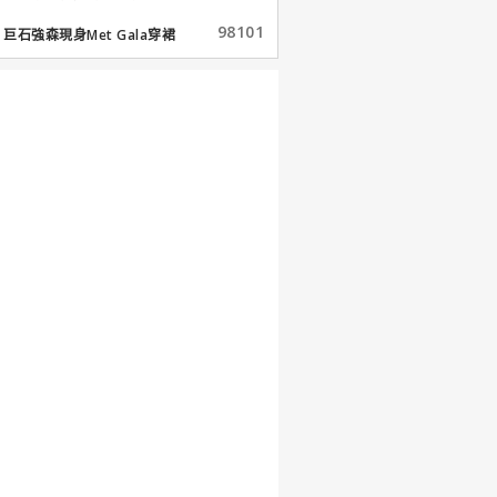
98101
巨石強森現身Met Gala穿裙
子...