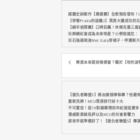
表！
諾蘭史詩鉅作【奧德賽】全新預告發布！I
【穿著Prada的惡魔2】票房大獲成功的
【綿羊偵探團】口碑狂飆！休傑克曼三度
社群網紅會成為未來明星？小勞勃道尼：
巨石強森現身Met Gala穿裙子，呼應
榮恩本來提前領便當？關於【哈利波特
【復仇者聯盟5】將由誰接棒執導？他最
重新洗牌！MCU票房排行前十大
不可置信！這10對銀幕情侶年紀差這麼多
漫威影業談批評以及MCU的社會影響力
原來早就準備好了！【復仇者聯盟5】導