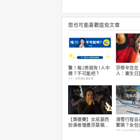
您也可能喜歡這些文章
驚！每2男就有1人中
莎蒂辛克在
標？不可能吧？
人：重生日
角色，如何
PR・台灣癌症基金會
下伏筆？
【奧德賽】女巫瑟西
滑雪行程自
扮演者珊曼莎莫頓曝
繁瑣？全包
心聲，已經一年沒接
期：出門即
PR・Club Med T
戲！
價全包不怕