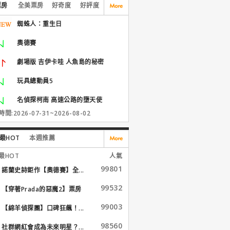
票房
全美票房
好奇度
好評度
蜘蛛人：重生日
奧德賽
劇場版 吉伊卡哇 人魚島的秘密
玩具總動員5
名偵探柯南 高速公路的墮天使
間:2026-07-31~2026-08-02
最HOT
本週推薦
最HOT
人氣
99801
諾蘭史詩鉅作【奧德賽】全...
99532
【穿著Prada的惡魔2】票房
大...
99003
【綿羊偵探團】口碑狂飆！...
98560
社群網紅會成為未來明星？...