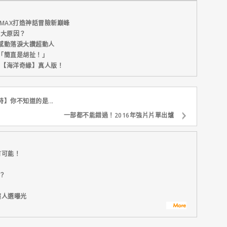
MAX打造神話冒險新巔峰
五大原因？
感動落淚大讚超動人
「簡直是胡扯！」
新片【海洋奇緣】真人版！
】你不知道的是...
一部都不能錯過！2016年強片片單出爐
有可能！
？
演人選曝光