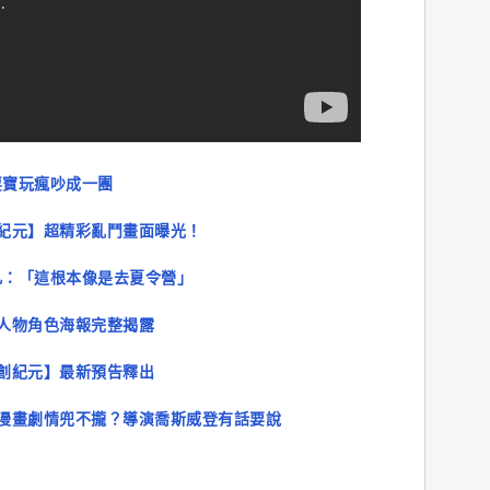
耍寶玩瘋吵成一團
紀元】超精彩亂鬥畫面曝光！
凡：「這根本像是去夏令營」
人物角色海報完整揭露
創紀元】最新預告釋出
漫畫劇情兜不攏？導演喬斯威登有話要說