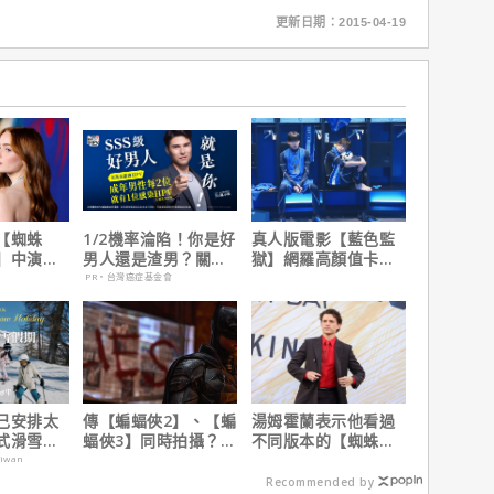
更新日期：2015-04-19
【蜘蛛
1/2機率淪陷！你是好
真人版電影【藍色監
】中演的
男人還是渣男？關鍵
獄】網羅高顏值卡司
為MCU埋
在這
陣容
PR・台灣癌症基金會
己安排太
傳【蝙蝠俠2】、【蝙
湯姆霍蘭表示他看過
式滑雪假
蝠俠3】同時拍攝？詹
不同版本的【蜘蛛
雪場，一
姆斯岡恩澄清謠言！
人：重生日】剪輯，
aiwan
預算爆
這版完全不行！
Recommended by