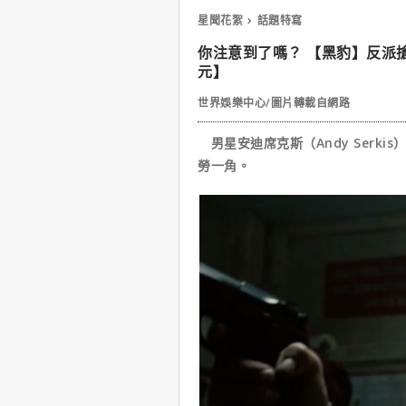
星聞花絮
話題特寫
你注意到了嗎？ 【黑豹】反派
元】
世界娛樂中心/圖片轉載自網路
男星安迪席克斯（Andy Serk
勞一角。