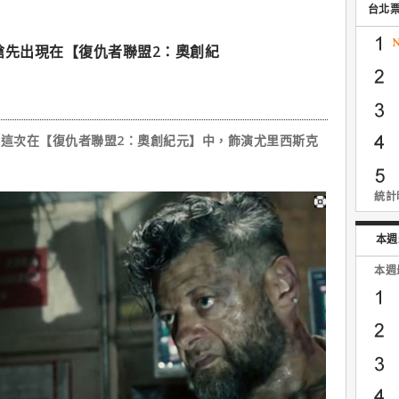
台北
搶先出現在【復仇者聯盟2：奧創紀
is）這次在【復仇者聯盟2：奧創紀元】中，飾演尤里西斯克
統計時
本週
本週