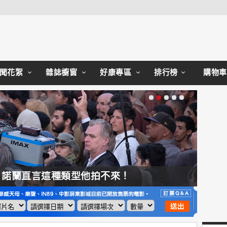
Close
聞花絮
雜誌櫥窗
好康專區
排行榜
購物車
，諾蘭直言這種類型他拍不來！