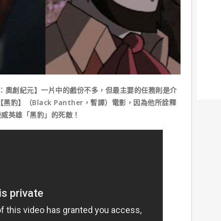
：奧創紀元】一片中的戲份不多，但最主要的任務則是介
黑豹】（Black Panther，暫譯）電影，因為他所詮釋
漫威英雄「黑豹」的死敵！