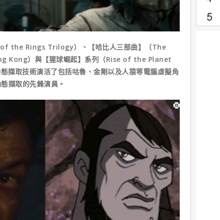
 the Rings Trilogy）、【哈比人三部曲】（The
ng Kong）與【猩球崛起】系列（Rise of the Planet
中，以動態擷取技術演活了包括咕魯、金剛以及人猿等電腦虛擬角
動態擷取的先鋒演員。