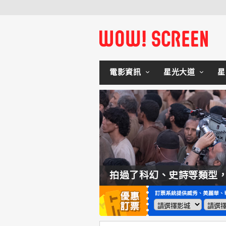
電影資訊
星光大道
星
如何交棒蜘蛛人？湯姆霍蘭：「我們有一個完整的計畫。」
拍過了科幻、史詩等類型