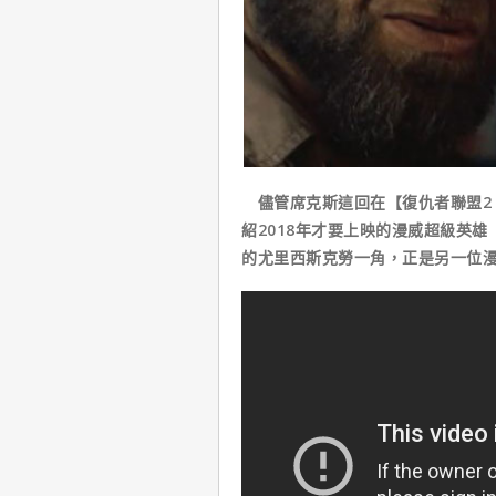
儘管席克斯這回在【復仇者聯盟2
紹2018年才要上映的漫威超級英雄【
的尤里西斯克勞一角，正是另一位