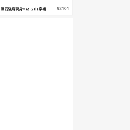
98101
巨石強森現身Met Gala穿裙
子...