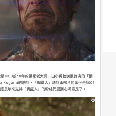
MCU前10年的當家老大哥－由小勞勃道尼飾演的「鋼
a Kogami的統計，「鋼鐵人」總計兩部片的戲份是3001
足以讓長年來支持「鋼鐵人」的粉絲們感到心滿意足了。