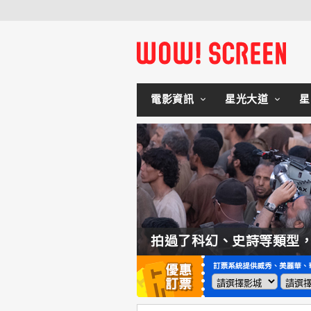
電影資訊
星光大道
星
如何交棒蜘蛛人？湯姆霍蘭：「我們有一個完整的計畫。」
拍過了科幻、史詩等類型