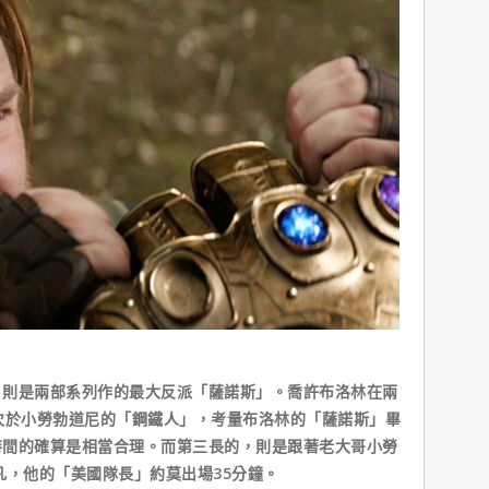
是兩部系列作的最大反派「薩諾斯」。喬許布洛林在兩
次於小勞勃道尼的「鋼鐵人」，考量布洛林的「薩諾斯」畢
時間的確算是相當合理。而第三長的，則是跟著老大哥小勞
凡，他的「美國隊長」約莫出場35分鐘。