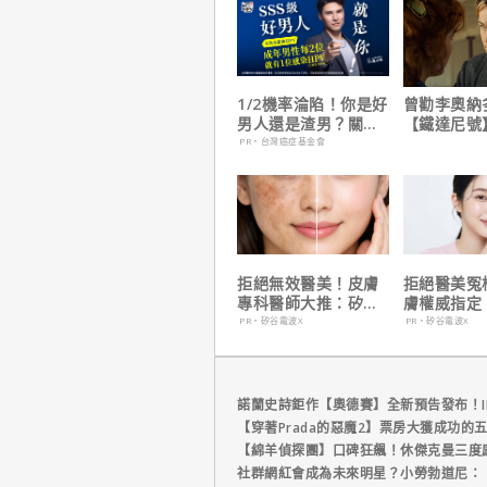
1/2機率淪陷！你是好
曾勸李奧納
男人還是渣男？關鍵
【鐵達尼號
在這
說：「沒人
PR・台灣癌症基金會
是誰」
拒絕無效醫美！皮膚
拒絕醫美冤
專科醫師大推：矽谷
膚權威指定
電波 X 讓肌膚由內而
波 X 由內
PR・矽谷電波X
PR・矽谷電波X
外更強韌
齡好膚質
諾蘭史詩鉅作【奧德賽】全新預告發布！I
【穿著Prada的惡魔2】票房大獲成功的
【綿羊偵探團】口碑狂飆！休傑克曼三度
社群網紅會成為未來明星？小勞勃道尼：