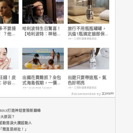
多不要接
哈利波特生日驚喜！
旅行不用瓶瓶罐罐，
】？他
【哈利波特：神秘的
汎倫1瓶搞定臉部保
在乎船上
魔法石】25週年限定
養！
PR・三得利健康網路商店
1週重返大銀幕
枉錢！皮
出國花費難抓？全包
出遊只要帶這瓶，氣
：矽谷電
式海島假期，一價搞
色好明亮
而外養出逆
定食宿玩樂，省錢更
PR・Club Med Taiwan
PR・三得利健康網路商店
省心！
Recommended by
MAX打造神話冒險新巔峰
五大原因？
感動落淚大讚超動人
「簡直是胡扯！」