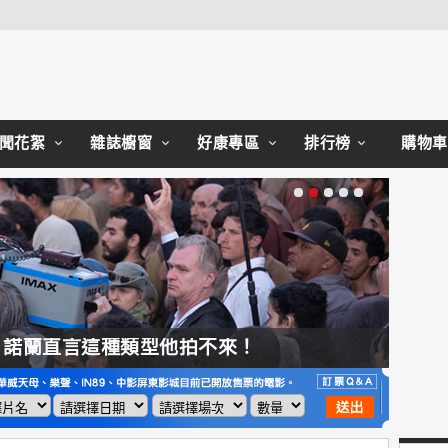
Close
聞花絮
雜誌櫥窗
好康專區
排行榜
購物車
，諾蘭直言這種類型他拍不來！