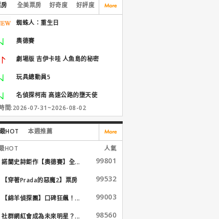
票房
全美票房
好奇度
好評度
蜘蛛人：重生日
奧德賽
劇場版 吉伊卡哇 人魚島的秘密
玩具總動員5
名偵探柯南 高速公路的墮天使
間:2026-07-31~2026-08-02
最HOT
本週推薦
最HOT
人氣
99801
諾蘭史詩鉅作【奧德賽】全...
99532
【穿著Prada的惡魔2】票房
大...
99003
【綿羊偵探團】口碑狂飆！...
98560
社群網紅會成為未來明星？...