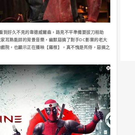
看到好久不見的韋德威爾森，路見不平準備要拔刀相助
家耳熟能詳的背景音樂，幽默惡搞了對手DC影業的老大
的戲院，也顯示正在播映【羅根】，真不愧是死侍，惡搞之