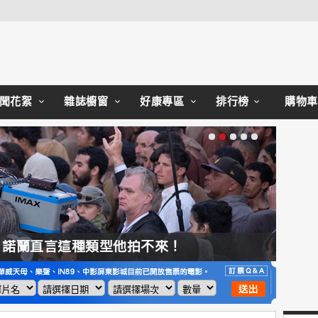
Close
聞花絮
雜誌櫥窗
好康專區
排行榜
購物車
，諾蘭直言這種類型他拍不來！