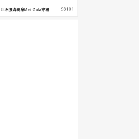
98101
巨石強森現身Met Gala穿裙
子...