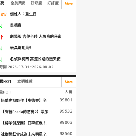
票房
全美票房
好奇度
好評度
蜘蛛人：重生日
奧德賽
劇場版 吉伊卡哇 人魚島的秘密
玩具總動員5
名偵探柯南 高速公路的墮天使
間:2026-07-31~2026-08-02
最HOT
本週推薦
最HOT
人氣
99801
諾蘭史詩鉅作【奧德賽】全...
99532
【穿著Prada的惡魔2】票房
大...
99003
【綿羊偵探團】口碑狂飆！...
98560
社群網紅會成為未來明星？...