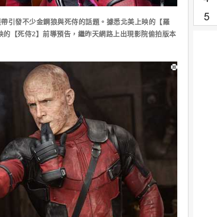
帶引發不少金鋼狼與死侍的話題。據悉北美上映的【羅
上映的【死侍2】前導預告，繼昨天網路上出現影院偷拍版本