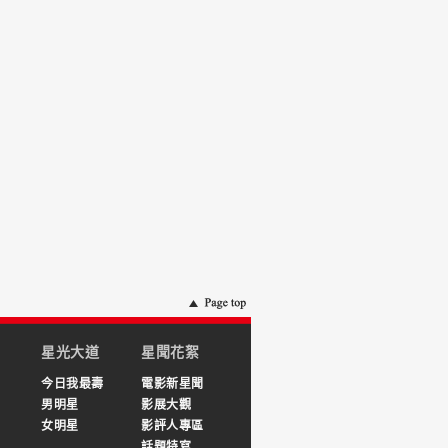
星光大道
星聞花絮
今日我最壽
電影新星聞
男明星
影展大觀
女明星
影評人專區
話題特寫