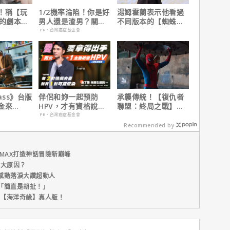
！稱【玩
1/2機率淪陷！你是好
湯姆霍蘭表示他看過
】的劇本是
男人還是渣男？關鍵
不同版本的【蜘蛛
過最佳！
在這
人：重生日】剪輯，
PR・台灣癌症基金會
這版完全不行！
ass》台版
伴侶和妳一起預防
承襲傳統！【復仇者
金來
HPV，才有資格說愛
聯盟：終局之戰】導
 Max熱血
妳！
演祝賀【蜘蛛人：重
PR・台灣癌症基金會
生日】破紀錄！
Recommended by
MAX打造神話冒險新巔峰
五大原因？
感動落淚大讚超動人
「簡直是胡扯！」
新片【海洋奇緣】真人版！