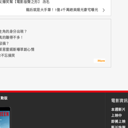
友爆笑幫【電影版聲之形】 改名
龍后就是大手筆！1億4千萬絕美陽光豪宅曝光
主角的身分出現？
真的賺得不多！
惡搞？
萊恩雷諾斯曝草創心情
餘不忘搞笑
互動版
電影資訊
本週新片
上映中
即將上映
新片快報