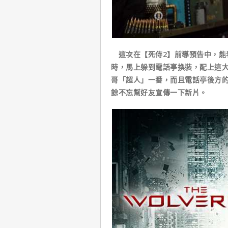
這次在【死侍2】前導預告中，能
時，馬上躲到電話亭換裝，配上這大
哥「超人」一番，而且電話亭後方
餘不忘幫好友宣傳一下新片。