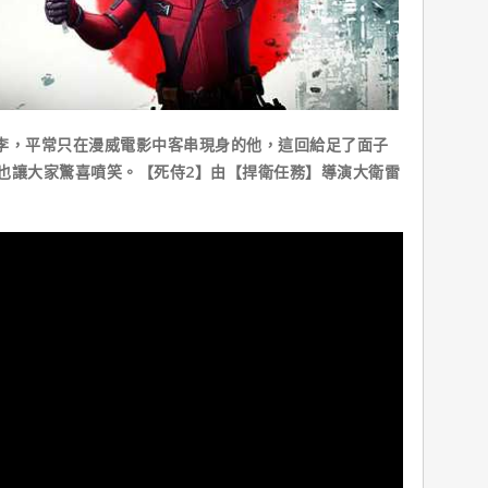
李，平常只在漫威電影中客串現身的他，這回給足了面子
也讓大家驚喜噴笑。【死侍2】由【捍衛任務】導演大衛雷
。