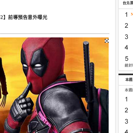
台北
2】前導預告意外曝光
統計時
本週
本週