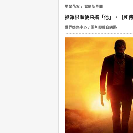
星聞花絮
電影新星聞
挺羅根順便惡搞「他」，【死侍
世界娛樂中心 / 圖片轉載自網路