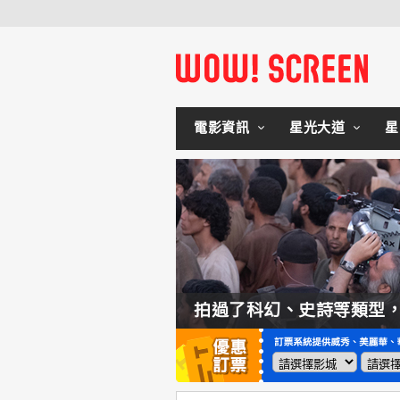
電影資訊
星光大道
星
如何交棒蜘蛛人？湯姆霍蘭：「我們有一個完整的計畫。」
拍過了科幻、史詩等類型