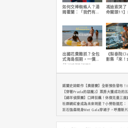
如何交棒蜘蛛人？湯
馮迪索哭了
姆霍蘭：「我們有一
命關頭11
個完整的計畫。」
他十年來看
出國花費難抓？全包
《梨泰院Cl
式海島假期，一價搞
影集「來！
定食宿玩樂，省錢更
號！」HBO
PR・Club Med Taiwan
省心！
上線
諾蘭史詩鉅作【奧德賽】全新預告發布！I
【穿著Prada的惡魔2】票房大獲成功的
【綿羊偵探團】口碑狂飆！休傑克曼三度
社群網紅會成為未來明星？小勞勃道尼：
巨石強森現身Met Gala穿裙子，呼應