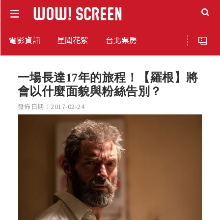
電影資訊
星聞花絮
台北票房
一場長達17年的旅程！【羅根】將
會以什麼面貌與粉絲告別？
發佈日期：2017-02-24