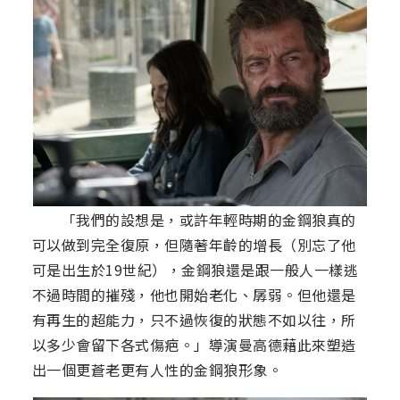
「我們的設想是，或許年輕時期的金鋼狼真的
可以做到完全復原，但隨著年齡的增長（別忘了他
可是出生於19世紀），金鋼狼還是跟一般人一樣逃
不過時間的摧殘，他也開始老化、孱弱。但他還是
有再生的超能力，只不過恢復的狀態不如以往，所
以多少會留下各式傷疤。」導演曼高德藉此來塑造
出一個更蒼老更有人性的金鋼狼形象。