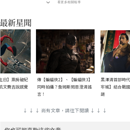
看更多相關報導
生日】票房破紀
傳【蝙蝠俠2】、【蝙蝠俠3】
黑澤清首部時代
凱文費吉說感覺
同時拍攝？詹姆斯岡恩澄清謠
牢城】結合戰國
言！
謎
↓ ↓ ↓ 尚有文章，請往下閱讀 ↓ ↓ ↓