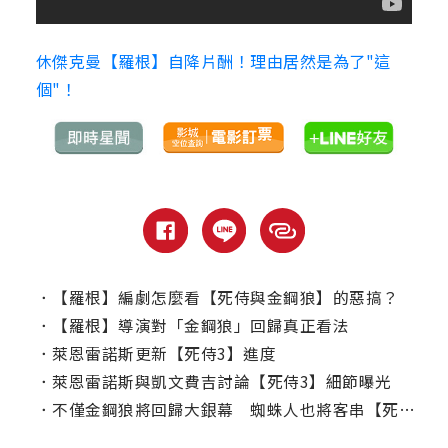
休傑克曼【羅根】自降片酬！理由居然是為了"這
個"！
．
【羅根】編劇怎麼看【死侍與金鋼狼】的惡搞？
．
【羅根】導演對「金鋼狼」回歸真正看法
．
萊恩雷諾斯更新【死侍3】進度
．
萊恩雷諾斯與凱文費吉討論【死侍3】細節曝光
．
不僅金鋼狼將回歸大銀幕 蜘蛛人也將客串【死侍3】