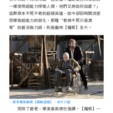
一樣使用超能力捍衛人類，他們又將如何自處？」
這群原本不死不老的超級英雄，如今卻因時間流逝
而導致超能力的弱化，那種“老將不死只是凋
零”的蒼涼無力感，則是遍佈【羅根】全片。
‧更多電影劇照【請點這裡】
‧本片介紹
而除了蒼老，導演曼高德也強調，【羅根】一