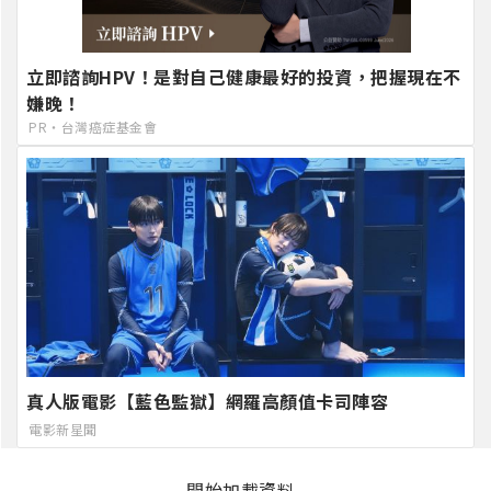
立即諮詢HPV！是對自己健康最好的投資，把握現在不
嫌晚！
PR・台灣癌症基金會
真人版電影【藍色監獄】網羅高顏值卡司陣容
電影新星聞
開始加載資料..