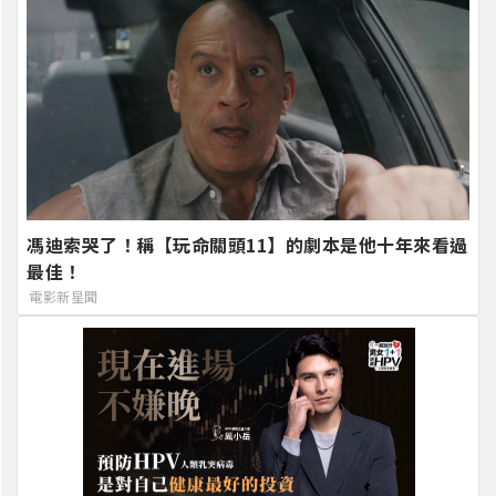
馮迪索哭了！稱【玩命關頭11】的劇本是他十年來看過
最佳！
電影新星聞