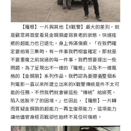
【羅根】一片與其他【X戰警】最大的差別，就
是觀眾將首度看見金鋼狼虛弱衰老的狀態，快速痊
癒的超能力也已退化，身上佈滿傷痕，「在我們確
定要拍第三集時，有一件事我們相當確定，那就是
不要重複之前說過的每一件事。我們想要提出一些
問題，為了呈現出不一樣的『羅根』以及不一樣風
格的【金鋼狼】系列作品，我們認為要遵循整個系
列電影一直以來所建立出來的X戰警傳統是件不太可
能的任務，不然我們就會被這些“傳統”給綁死、
陷入逃脫不了的困境。」也因此，【羅根】一片轉
而質疑金鋼狼的超能力－再生復原能力，這項能力
讓他儘管身經百戰卻也始終不見任何傷疤。