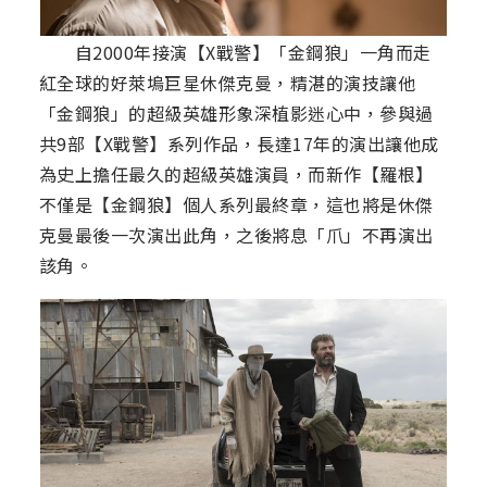
自2000年接演【X戰警】「金鋼狼」一角而走
紅全球的好萊塢巨星休傑克曼，精湛的演技讓他
「金鋼狼」的超級英雄形象深植影迷心中，參與過
共9部【X戰警】系列作品，長達17年的演出讓他成
為史上擔任最久的超級英雄演員，而新作【羅根】
不僅是【金鋼狼】個人系列最終章，這也將是休傑
克曼最後一次演出此角，之後將息「爪」不再演出
該角。