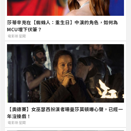
莎蒂辛克在【蜘蛛人：重生日】中演的角色，如何為
MCU埋下伏筆？
電影新星聞
【奧德賽】女巫瑟西扮演者珊曼莎莫頓曝心聲，已經一
年沒接戲！
電影新星聞