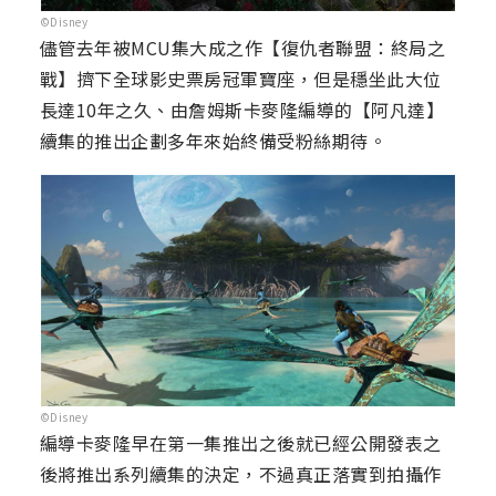
©Disney
儘管去年被MCU集大成之作【復仇者聯盟：終局之
戰】擠下全球影史票房冠軍寶座，但是穩坐此大位
長達10年之久、由詹姆斯卡麥隆編導的【阿凡達】
續集的推出企劃多年來始終備受粉絲期待。
©Disney
編導卡麥隆早在第一集推出之後就已經公開發表之
後將推出系列續集的決定，不過真正落實到拍攝作