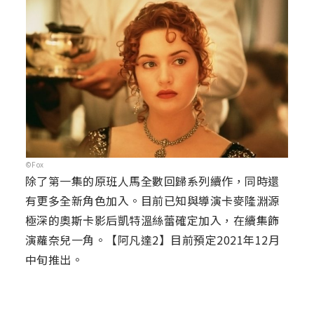
©Fox
除了第一集的原班人馬全數回歸系列續作，同時還
有更多全新角色加入。目前已知與導演卡麥隆淵源
極深的奧斯卡影后凱特溫絲蕾確定加入，在續集飾
演蘿奈兒一角。【阿凡達2】目前預定2021年12月
中旬推出。