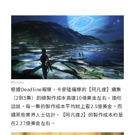
©Disney
根據Deadline報導，卡麥隆編導的【阿凡達】續集
（2到5集）的總製作成本高達10億美金左右，換句
話說，每一集的製作成本平均就上看2.5億美金。而
據某些業界人士估計，【阿凡達2】的製作成本約是
在2.37億美金左右。