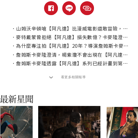
．
山姆沃辛頓嗆【阿凡達】比漫威電影還敢冒險，因為少了這層壓力！
．
麥特戴蒙曾拒絕【阿凡達】損失數億？卡麥隆澄清事情經過
．
為什麼專注拍【阿凡達】20年？導演詹姆斯卡麥隆表示，不是只為了賺錢！
．
詹姆斯卡麥隆澄清，楊紫瓊不會出現在【阿凡達】第三集！
．
詹姆斯卡麥隆透露【阿凡達】系列已經計畫到第七部！
看更多相關報導