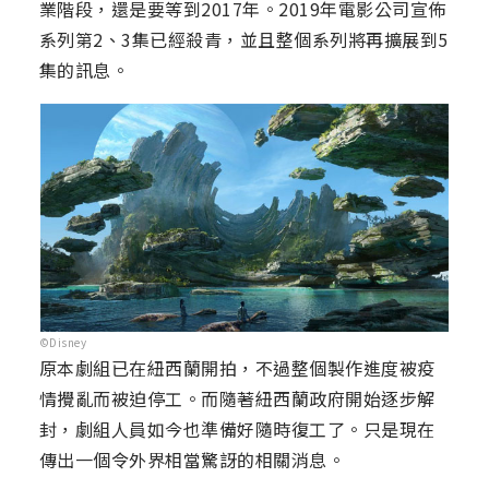
業階段，還是要等到2017年。2019年電影公司宣佈
系列第2、3集已經殺青，並且整個系列將再擴展到5
集的訊息。
©Disney
原本劇組已在紐西蘭開拍，不過整個製作進度被疫
情攪亂而被迫停工。而隨著紐西蘭政府開始逐步解
封，劇組人員如今也準備好隨時復工了。只是現在
傳出一個令外界相當驚訝的相關消息。