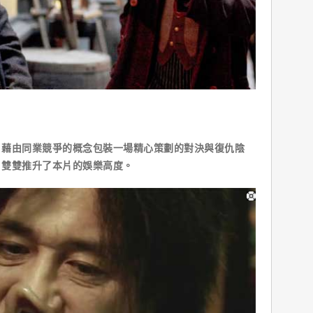
，藉由同業競爭的概念包裝一場精心策劃的對決與復仇陰
，雙雙推升了本片的娛樂高度。