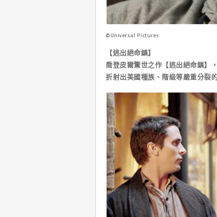
©Universal Pictures
【逃出絕命鎮】
喬登皮爾驚世之作【逃出絕命鎮】
折射出美國種族、階級等嚴重分裂