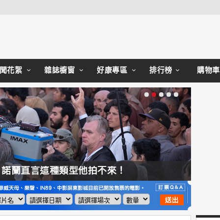
Close
聞花絮
雜誌櫥窗
好康專區
排行榜
購物車
，諾蘭直言這種類型他拍不來！