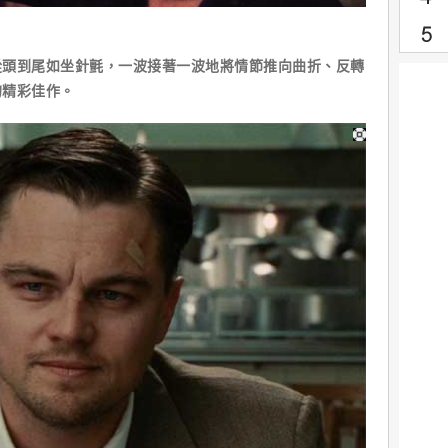
從頭到尾如坐針氈，一波接著一波地將情節推向曲折、反轉
的精彩佳作。