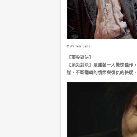
©Warner Bros.
【頂尖對決】
【頂尖對決】是諾蘭一大驚悚佳作
謀，不斷翻轉的情節與復仇的快感