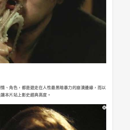
劇情、角色，都是遊走在人性最黑暗暴力的崩潰邊緣，而以
是讓本片站上影史經典高度。