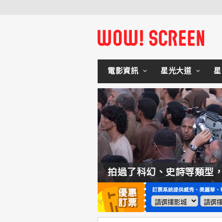
電影資訊
星光大道
星
如何交棒蜘蛛人？湯姆霍蘭：「我們有一個完整的計畫。」
拍過了科幻、史詩等類型