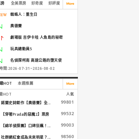
票房
全美票房
好奇度
好評度
蜘蛛人：重生日
奧德賽
劇場版 吉伊卡哇 人魚島的秘密
玩具總動員5
名偵探柯南 高速公路的墮天使
間:2026-07-31~2026-08-02
最HOT
本週推薦
最HOT
人氣
99801
諾蘭史詩鉅作【奧德賽】全...
99532
【穿著Prada的惡魔2】票房
大...
99003
【綿羊偵探團】口碑狂飆！...
98560
社群網紅會成為未來明星？...