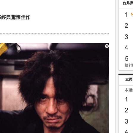
台北
部經典驚悚佳作
統計時
本週
本週