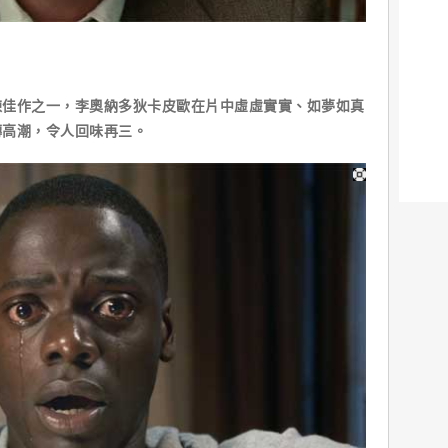
悚佳作之一，李奧納多狄卡皮歐在片中虛虛實實、如夢如真
轉高潮，令人回味再三。