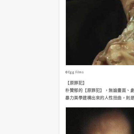
©Egg Films
【原罪犯】
朴贊郁的【原罪犯】，無論畫面、
暴力美學建構出來的人性扭曲，則