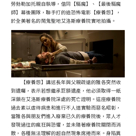
勞勃勒加托親自執導，偕同【驅魔】、【最後驅魔
師】幕後團隊，聯手打的造恐怖電影【療養怨】，
於全美著名的鬧鬼聖地艾洛斯療養院實地拍攝。
【療養怨】講述長年與父親疏遠的雅各突然收
到遺囑，表示若想繼承巨額遺產，他必須取得一紙
深鎖在艾洛斯療養院深處的死亡證明。這座療養院
過去素以虐待病患和進行不人道實驗而惡名昭彰，
當雅各與朋友們進入廢棄已久的療養院後，眾人才
發現過往的瘋狂與恐懼，並未隨著療養院關閉而消
散，各種無法理解的超自然現象席捲而來。身陷異