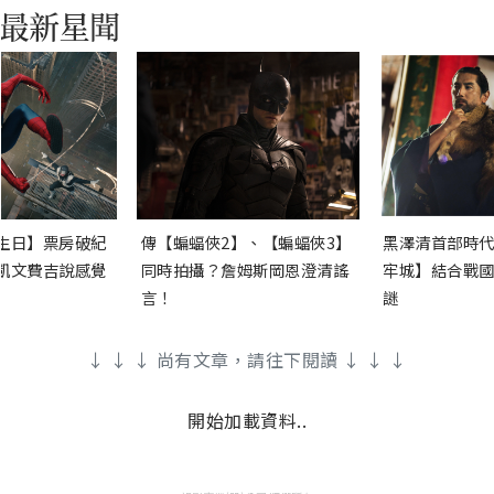
生日】票房破紀
傳【蝙蝠俠2】、【蝙蝠俠3】
黑澤清首部時代
凱文費吉說感覺
同時拍攝？詹姆斯岡恩澄清謠
牢城】結合戰國
言！
謎
↓ ↓ ↓ 尚有文章，請往下閱讀 ↓ ↓ ↓
開始加載資料..