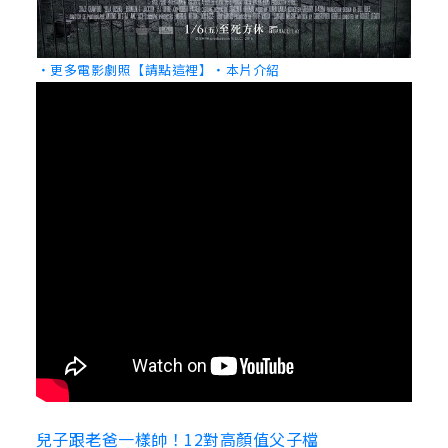
‧更多電影劇照【請點這裡】
‧本片介紹
兒子跟老爸一樣帥！12對高顏值父子檔