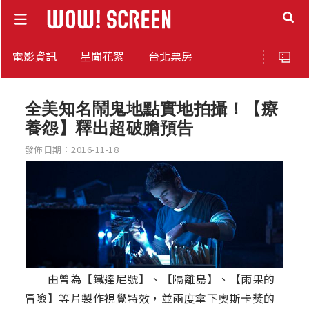
電影資訊
星聞花絮
台北票房
全美知名鬧鬼地點實地拍攝！【療
養怨】釋出超破膽預告
發佈日期：2016-11-18
由曾為【鐵達尼號】、【隔離島】、【雨果的
冒險】等片製作視覺特效，並兩度拿下奧斯卡獎的