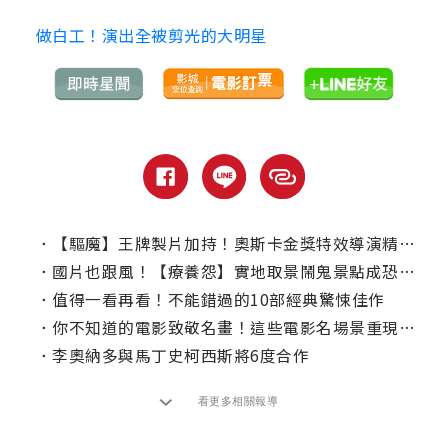
做白工！演出全被剪光的大明星
．
【驅魔】王牌製片加持！奧斯卡金獎特效導演精心打造【療養怨】
．
國片也跟風！【療養怨】實地取景鬧鬼景點成恐怖片熱潮！
．
值得一看再看！不能錯過的10部經典驚悚佳作
．
你不知道的電影致敬名畫！這些電影名場景重現經典藝術作品
．
李奧納多與馬丁史柯西斯將6度合作
看更多相關報導