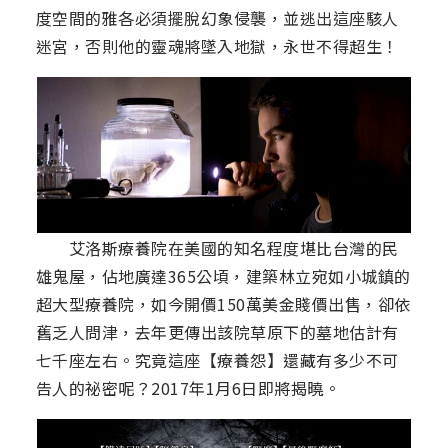
度空間的雅各必須擺脫幻象侵襲，並逃出這座駭人
迷宮，否則他的靈魂將墜入地獄，永世不得超生！
艾洛斯療養院在美國的知名程度堪比台灣的民
雄鬼屋，佔地廣達365公頃，建築林立宛如小城鎮的
超大型療養院，如今開價150萬美金賤價出售，卻依
舊乏人問津，去年更傳出該院草原下的墓地估計有
七千座左右。究竟這座【療養怨】還藏有多少不可
告人的祕密呢？2017年1月6日即將揭曉。