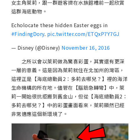
女主角萊莉，跟一群遊客擠在水族館槽前一起欣賞
這群海底動物。
Echolocate these hidden Easter eggs in
#FindingDory
.
pic.twitter.com/ETQxP7Y7GJ
— Disney (@Disney)
November 16, 2016
之所以會以萊莉做為驚喜彩蛋，其實還有更深
一層的意義。這是因為萊莉就住在北加州的灣區，
這裡正是【海底總動員2：多莉去哪兒？】裡的海洋
生命機構的所在地。儘管在【腦筋急轉彎】中，萊
莉一開始很抗拒搬到舊金山，但從【海底總動員2：
多莉去哪兒？】中的彩蛋畫面看來，萊莉顯然已經
非常適應這個新環境了。