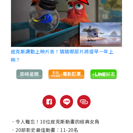
皮克斯調動上映片表！猜猜哪部片將提早一年上
映？
．
令人難忘！10位皮克斯動畫的經典女角
．
20部影史最佳動畫：11-20名