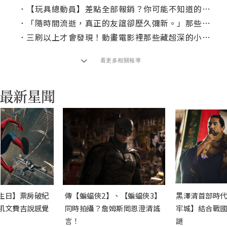
．
【玩具總動員】差點全部報銷？你可能不知道的皮克斯動畫幕後有趣小事實part1
．
「隨時間流逝，真正的友誼卻歷久彌新。」那些皮克斯動畫教會我們的事
．
三刷以上才會發現！動畫電影裡那些藏超深的小細節
看更多相關報導
生日】票房破紀
傳【蝙蝠俠2】、【蝙蝠俠3】
黑澤清首部時代
凱文費吉說感覺
同時拍攝？詹姆斯岡恩澄清謠
牢城】結合戰國
言！
謎