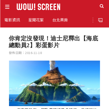
電影資訊
星聞花絮
台北票房
你肯定沒發現！迪士尼釋出【海底
總動員2】彩蛋影片
發佈日期：2016-11-18