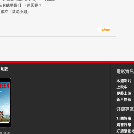
玩具總動員4】，原因是？
】成立「萊莉小組」
互動版
電影資訊
本週新片
上映中
即將上映
新片快報
好康專區
訂閱好康
購書好康
好康活動
號出刊