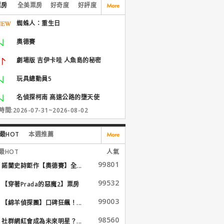
票房
全美票房
好奇度
好評度
蜘蛛人：重生日
奧德賽
劇場版 吉伊卡哇 人魚島的秘密
玩具總動員5
名偵探柯南 高速公路的墮天使
間:2026-07-31~2026-08-02
最HOT
本週推薦
最HOT
人氣
99801
諾蘭史詩鉅作【奧德賽】全...
99532
【穿著Prada的惡魔2】票房
大...
99003
【綿羊偵探團】口碑狂飆！...
98560
社群網紅會成為未來明星？...