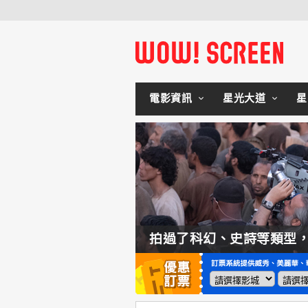
電影資訊
星光大道
星
如何交棒蜘蛛人？湯姆霍蘭：「我們有一個完整的計畫。」
拍過了科幻、史詩等類型