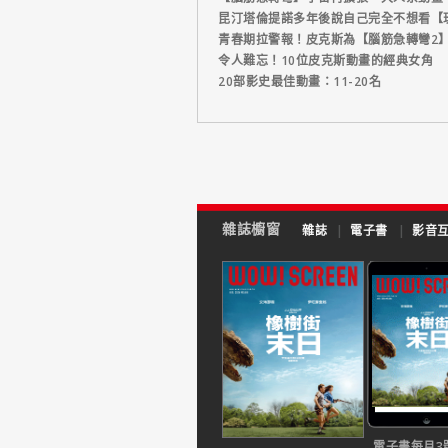
昆汀塔倫提諾多年後說自己完全不想看【
青春期拉警報！皮克斯為【腦筋急轉彎2
令人難忘！10位皮克斯動畫的經典女角
20部影史最佳動畫：11-20名
雜誌櫥窗
雜誌
|
電子書
|
影音
電子書每月3