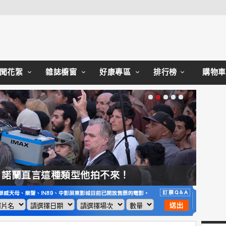
Close
聞花絮
雜誌櫥窗
好康專區
排行榜
購物車
，諾蘭直言這種類型他拍不來！