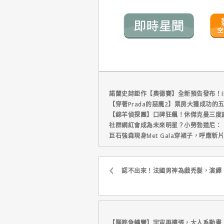
諾蘭史詩鉅作【奧德賽】全新預告發布！I
【穿著Prada的惡魔2】票房大獲成功的
【綿羊偵探團】口碑狂飆！休傑克曼三度
社群網紅會成為未來明星？小勞勃道尼：
巨石強森現身Met Gala穿裙子，呼應
認不出來！法國男神為戲禿髮，演繹
【腦筋急轉彎】宇宙再擴張，大人系動畫「夢