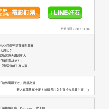
更新日期：2017-11-06
MAX打造神話冒險新巔峰
五大原因？
感動落淚大讚超動人
「簡直是胡扯！」
新片【海洋奇緣】真人版！
「渣男電影天才」尚盧高達
新人導演勇氣十足！首部長片女主直找金馬獎主席
境製片廠」Disney+ 一次上線