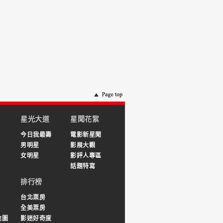
星光大道
星聞花絮
今日我最壽
電影新星聞
男明星
影展大觀
女明星
影評人專區
話題特寫
排行榜
台北票房
全美票房
地圖
影迷好奇度