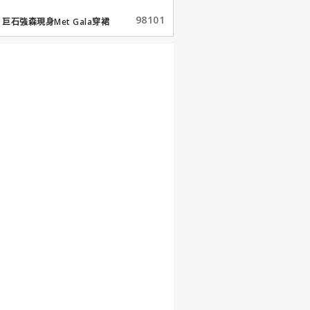
98101
巨石強森現身Met Gala穿裙
子...