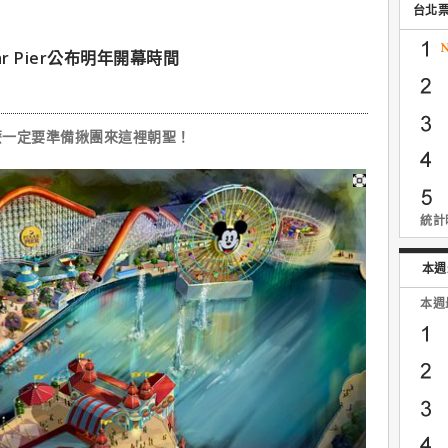
台北
r Pier公布明年開幕時間
r
一定要準備揪團來這裡朝聖！
統計時
本週
本週