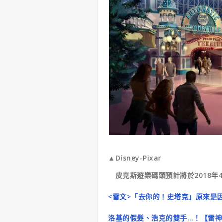
▲Disney-Pixar
皮克斯遊樂碼頭預計將於2018年
<雷文>「去你的！史塔克」原來是
洛基的假髮、浩克的雙手…！【雷神