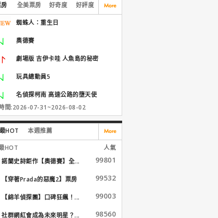
票房
全美票房
好奇度
好評度
蜘蛛人：重生日
奧德賽
劇場版 吉伊卡哇 人魚島的秘密
玩具總動員5
名偵探柯南 高速公路的墮天使
間:2026-07-31~2026-08-02
最HOT
本週推薦
最HOT
人氣
99801
諾蘭史詩鉅作【奧德賽】全...
99532
【穿著Prada的惡魔2】票房
大...
99003
【綿羊偵探團】口碑狂飆！...
98560
社群網紅會成為未來明星？...