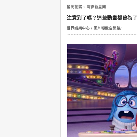
星聞花絮
電影新星聞
注意到了嗎？這些動畫都曾為
世界娛樂中心 / 圖片轉載自網路/