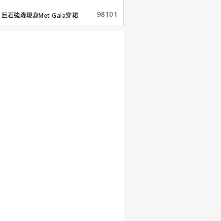
98101
巨石強森現身Met Gala穿裙
子...