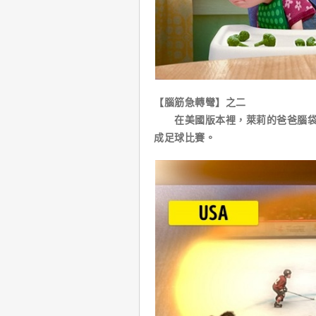
【腦筋急轉彎】之二
在美國版本裡，萊莉的爸爸腦袋裡
成足球比賽。