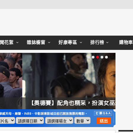
Close
聞花絮
雜誌櫥窗
好康專區
排行榜
購物車
【奧德賽】配角也精采，扮演女巫瑟西的心情？珊曼莎莫頓：「感覺就像重生」
【哈