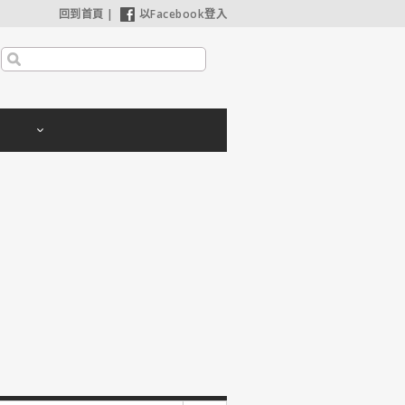
回到首頁
|
以Facebook登入
利波特：神秘的魔法石】25週年限定1週重返大銀幕