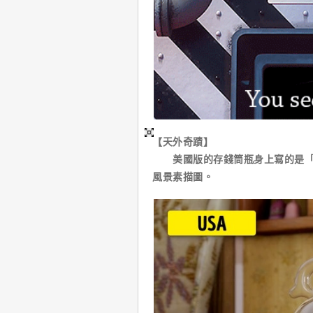
【天外奇蹟】
美國版的存錢筒瓶身上寫的是「天堂瀑布
風景素描圖。