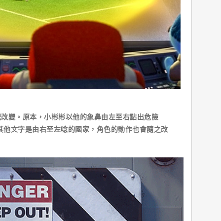
變。原本，小彬彬以他的象鼻由左至右點出危險
到了其他文字是由右至左唸的國家，角色的動作也會隨之改