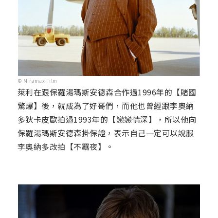
© Miramax Film
萊利在跟保羅湯瑪斯安德森合作過1996年的【賭國
驚爆】後，就成為了好哥們，而他也曾經跟李奧納
多狄卡皮歐拍過1993年的【戀戀情深】，所以他向
保羅湯瑪斯安德森掛保證，表示自己一定可以說服
李奧納多改拍【不羈夜】。