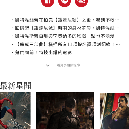
．
凱特溫絲蕾在拍完【鐵達尼號】之後，嚇到不敢睡覺？
．
回憶起【鐵達尼號】時期的身材羞辱，凱特溫絲蕾忍不住哭了
．
凱特溫斯蕾自曝與李奧納多的吻戲一點也不浪漫：簡直是噩夢！
．
【魔戒三部曲】橫掃所有11項提名獎項創紀錄！10個你可能不知道的奧斯卡有趣記錄(下)
．
鬼門關前！特技出錯的電影
看更多相關報導