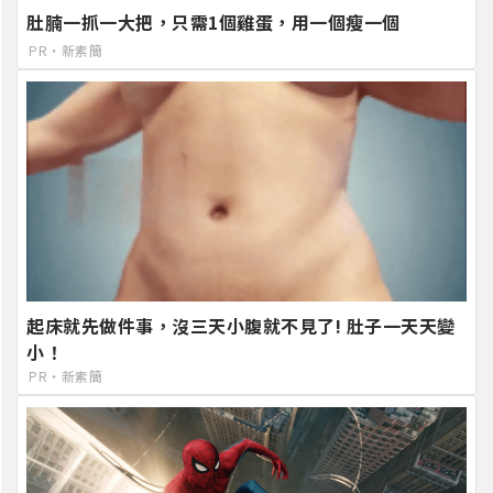
肚腩一抓一大把，只需1個雞蛋，用一個瘦一個
PR・新素簡
起床就先做件事，沒三天小腹就不見了! 肚子一天天變
小！
PR・新素簡