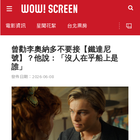
電影資訊
星聞花絮
台北票房
曾勸李奧納多不要接【鐵達尼
號】？他說：「沒人在乎船上是
誰」
發佈日期：2026-06-08