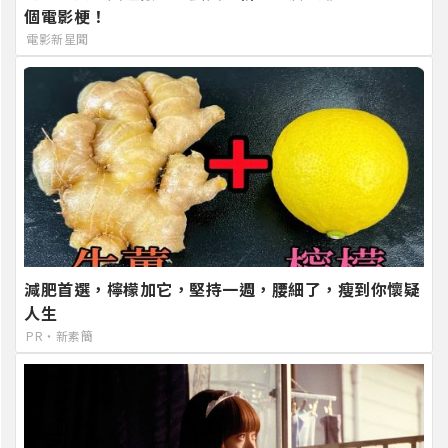
個電影梗！
電影新星聞
減肥首選，檸檬加它，堅持一週，腰細了，瘦到你懷疑
人生
PR・新素簡