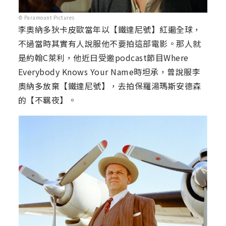
© Paramount Pictures
李奧納多狄卡皮歐當年以【鐵達尼號】紅遍全球，
不過當時其實有人說服他不要拍這部電影。那人就
是約翰C萊利，他近日受邀podcast節目Where
Everybody Knows Your Name時坦承，曾說服李
奧納多放棄【鐵達尼號】，去拍保羅湯瑪斯安德森
的【不羈夜】。