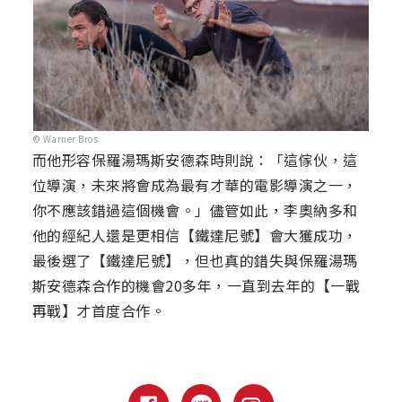
© Warner Bros
而他形容保羅湯瑪斯安德森時則說：「這傢伙，這
位導演，未來將會成為最有才華的電影導演之一，
你不應該錯過這個機會。」儘管如此，李奧納多和
他的經紀人還是更相信【鐵達尼號】會大獲成功，
最後選了【鐵達尼號】，但也真的錯失與保羅湯瑪
斯安德森合作的機會20多年，一直到去年的【一戰
再戰】才首度合作。