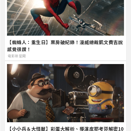
【蜘蛛人：重生日】票房破紀錄！漫威總裁凱文費吉說
感覺很讚！
電影新星聞
【小小兵＆大怪獸】彩蛋大解析、導演皮耶考芬解密10