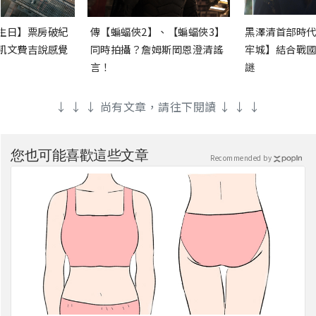
生日】票房破紀
傳【蝙蝠俠2】、【蝙蝠俠3】
黑澤清首部時代
凱文費吉說感覺
同時拍攝？詹姆斯岡恩澄清謠
牢城】結合戰國
言！
謎
↓ ↓ ↓ 尚有文章，請往下閱讀 ↓ ↓ ↓
您也可能喜歡這些文章
Recommended by