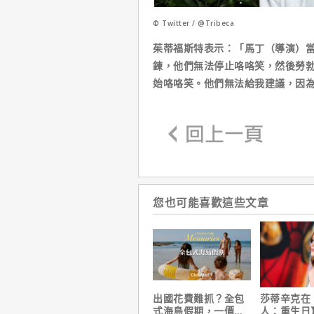
© Twitter / @Tribeca
茱蒂福斯特表示：「馬丁（導演）
鍊，他們無法停止咯咯笑，然後勞
始咯咯笑。他們無法給我建議，因
您也可能喜歡這些文章
出國花費難抓？全包
莎蒂辛克在
式海島假期，一價搞
人：重生日