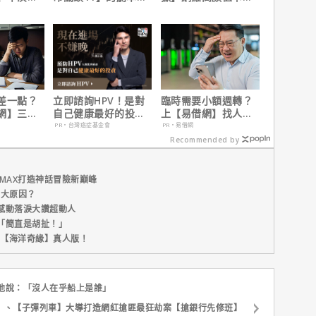
為MCU埋
他十年來看過最佳！
陣容
差一點？
立即諮詢HPV！是對
臨時需要小額週轉？
網】三分
自己健康最好的投
上【易借網】找人
之急
資，把握現在不嫌
幫！資金快速到位
PR・台灣癌症基金會
PR・易借網
晚！
Recommended by
MAX打造神話冒險新巔峰
五大原因？
感動落淚大讚超動人
「簡直是胡扯！」
新片【海洋奇緣】真人版！
他說：「沒人在乎船上是誰」
】、【子彈列車】大導打造網紅搶匪最狂劫案【搶銀行先修班】