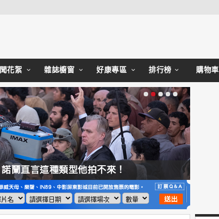
Close
聞花絮
雜誌櫥窗
好康專區
排行榜
購物車
，諾蘭直言這種類型他拍不來！