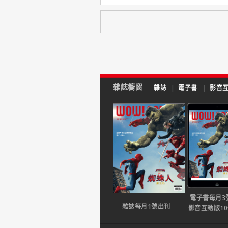
雜誌櫥窗
雜誌
|
電子書
|
影音
電子書每月3
雜誌每月1號出刊
影音互動版1