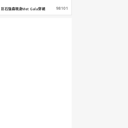
98101
巨石強森現身Met Gala穿裙
子...