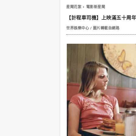
星聞花絮
電影新星聞
【計程車司機】上映滿五十周
世界娛樂中心 / 圖片轉載自網路