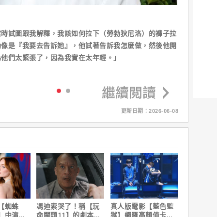
當時試圖跟我解釋，我該如何拉下（勞勃狄尼洛）的褲子拉
勃像是『我要去告訴她』，他試著告訴我怎麼做，然後他開
為他們太緊張了，因為我實在太年輕。」
更新日期：2026-06-08
【蜘蛛
馮迪索哭了！稱【玩
真人版電影【藍色監
】中演的
命關頭11】的劇本是
獄】網羅高顏值卡司