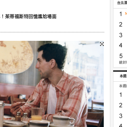
台北
年！茱蒂福斯特回憶尷尬場面
統計時
本週
本週