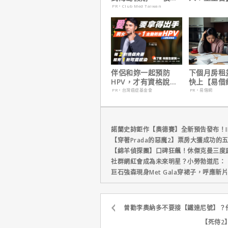
定食宿玩樂，省錢更
角色，如何
PR・Club Med Taiwan
省心！
下伏筆？
伴侶和妳一起預防
下個月房租
HPV，才有資格說愛
快上【易借
妳！
鐘解決燃眉
PR・台灣癌症基金會
PR・易借網
諾蘭史詩鉅作【奧德賽】全新預告發布！I
【穿著Prada的惡魔2】票房大獲成功的
【綿羊偵探團】口碑狂飆！休傑克曼三度
社群網紅會成為未來明星？小勞勃道尼：
巨石強森現身Met Gala穿裙子，呼應
曾勸李奧納多不要接【鐵達尼號】？
【死侍2