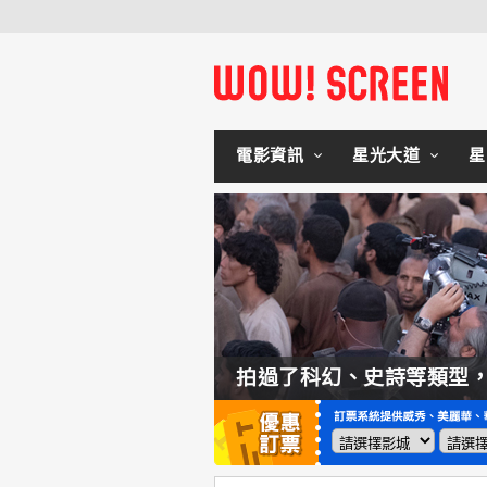
電影資訊
星光大道
星
如何交棒蜘蛛人？湯姆霍蘭：「我們有一個完整的計畫。」
拍過了科幻、史詩等類型