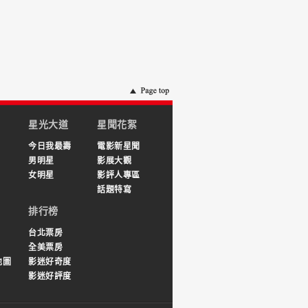
星光大道
星聞花絮
今日我最壽
電影新星聞
男明星
影展大觀
女明星
影評人專區
話題特寫
排行榜
台北票房
全美票房
地圖
影迷好奇度
影迷好評度