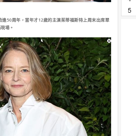
恰逢50周年，當年才12歲的主演茱蒂福斯特上周末出席翠
攝現場。