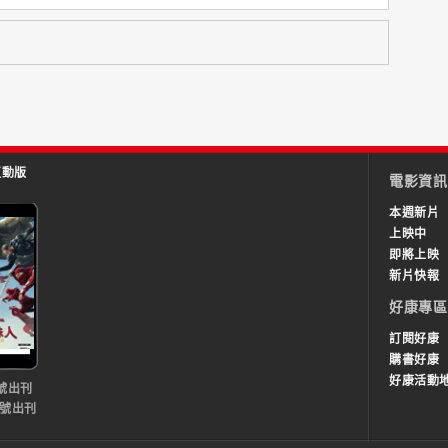
互動版
電影資訊
本週新片
上映中
即將上映
新片快報
好康專區
訂閱好康
購書好康
好康活動
號出刊
0號出刊