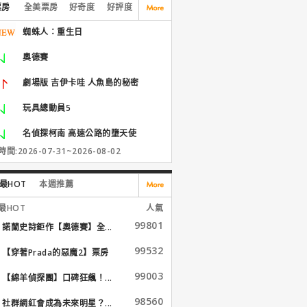
票房
全美票房
好奇度
好評度
蜘蛛人：重生日
奧德賽
劇場版 吉伊卡哇 人魚島的秘密
玩具總動員5
名偵探柯南 高速公路的墮天使
間:2026-07-31~2026-08-02
最HOT
本週推薦
最HOT
人氣
99801
諾蘭史詩鉅作【奧德賽】全...
99532
【穿著Prada的惡魔2】票房
大...
99003
【綿羊偵探團】口碑狂飆！...
98560
社群網紅會成為未來明星？...