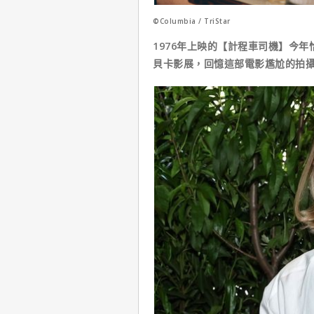
©Columbia / TriStar
1976年上映的【計程車司機】今年
貝卡影展，回憶這部電影尷尬的拍