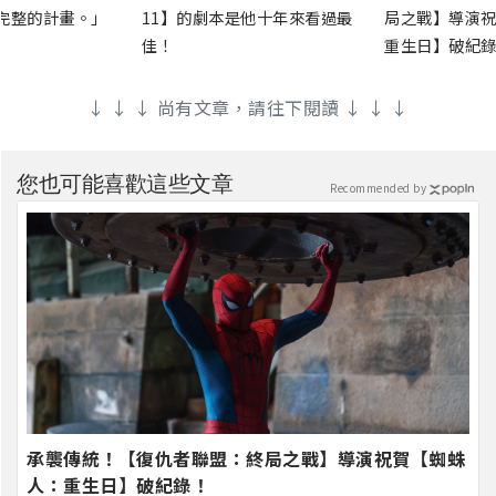
完整的計畫。」
11】的劇本是他十年來看過最
局之戰】導演祝
佳！
重生日】破紀錄
↓ ↓ ↓ 尚有文章，請往下閱讀 ↓ ↓ ↓
您也可能喜歡這些文章
Recommended by
承襲傳統！【復仇者聯盟：終局之戰】導演祝賀【蜘蛛
人：重生日】破紀錄！