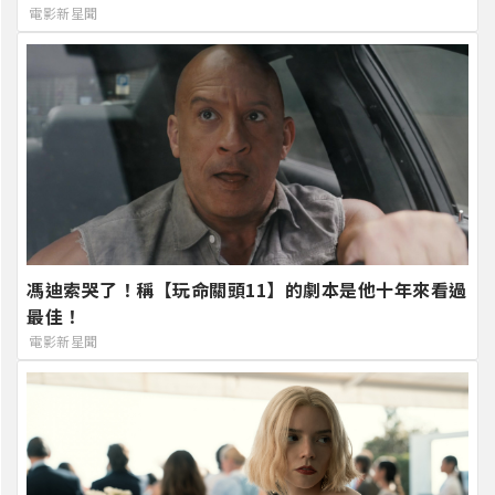
電影新星聞
馮迪索哭了！稱【玩命關頭11】的劇本是他十年來看過
最佳！
電影新星聞