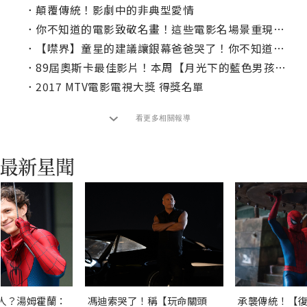
．
顛覆傳統！影劇中的非典型愛情
．
你不知道的電影致敬名畫！這些電影名場景重現經典藝術作品
．
【噤界】童星的建議讓銀幕爸爸哭了！你不知道的電影幕後有趣小事實
．
89屆奧斯卡最佳影片！本周【月光下的藍色男孩】首播
．
2017 MTV電影電視大獎 得獎名單
看更多相關報導
人？湯姆霍蘭：
馮迪索哭了！稱【玩命關頭
承襲傳統！【復