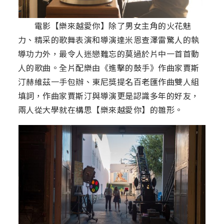
電影【樂來越愛你】除了男女主角的火花魅
力、精采的歌舞表演和導演達米恩查澤雷驚人的執
導功力外，最令人迷戀難忘的莫過於片中一首首動
人的歌曲。全片配樂由《進擊的鼓手》作曲家賈斯
汀赫維茲一手包辦、東尼獎提名百老匯作曲雙人組
填詞，作曲家賈斯汀與導演更是認識多年的好友，
兩人從大學就在構思【樂來越愛你】的雛形。