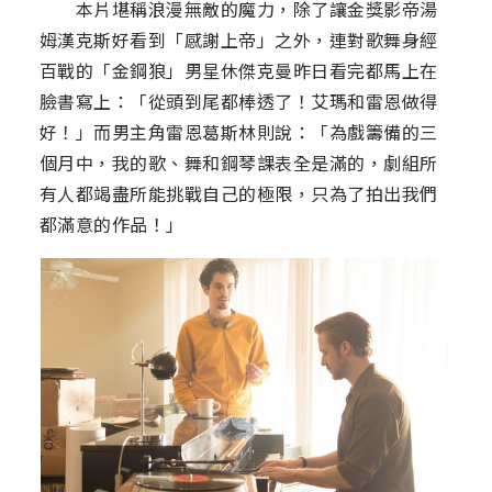
本片堪稱浪漫無敵的魔力，除了讓金獎影帝湯
姆漢克斯好看到「感謝上帝」之外，連對歌舞身經
百戰的「金鋼狼」男星休傑克曼昨日看完都馬上在
臉書寫上：「從頭到尾都棒透了！艾瑪和雷恩做得
好！」而男主角雷恩葛斯林則說：「為戲籌備的三
個月中，我的歌、舞和鋼琴課表全是滿的，劇組所
有人都竭盡所能挑戰自己的極限，只為了拍出我們
都滿意的作品！」