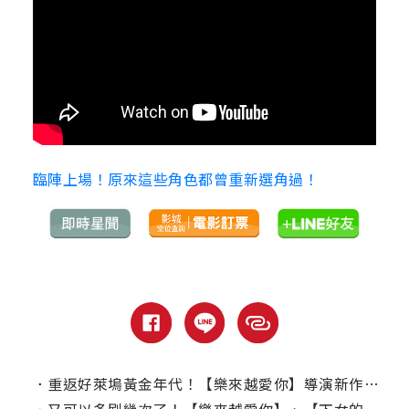
臨陣上場！原來這些角色都曾重新選角過！
．
重返好萊塢黃金年代！【樂來越愛你】導演新作釋出首批華麗劇照