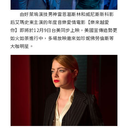
由好萊塢演技男神雷恩葛斯林和威尼斯新科影
后艾瑪史東主演的年度音樂愛情電影【樂來越愛
你】即將於12月9日台美同步上映，美國宣傳造勢更
如火如荼進行中，多場放映邀來如珍妮佛勞倫斯等
大咖明星。