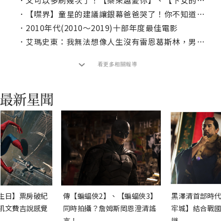
．
又可以多刷幾次了！【樂來越愛你】、【下女的誘惑】重登大銀幕
．
【噤界】童星的建議讓銀幕爸爸哭了！你不知道的電影幕後有趣小事實
．
2010年代(2010～2019)十部年度最佳電影
．
艾瑪史東：我無法想像人生沒有雷恩葛斯林，男方這樣回應
看更多相關報導
生日】票房破紀
傳【蝙蝠俠2】、【蝙蝠俠3】
黑澤清首部時代
凱文費吉說感覺
同時拍攝？詹姆斯岡恩澄清謠
牢城】結合戰國
言！
謎