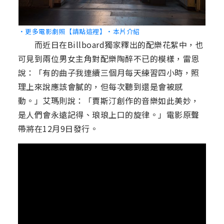
‧更多電影劇照【請點這裡】
‧本片介紹
而近日在Billboard獨家釋出的配樂花絮中，也
可見到兩位男女主角對配樂陶醉不已的模樣，雷恩
說：「有的曲子我連續三個月每天練習四小時，照
理上來說應該會膩的，但每次聽到還是會被感
動。」艾瑪則說：「賈斯汀創作的音樂如此美妙，
是人們會永遠記得、琅琅上口的旋律。」電影原聲
帶將在12月9日發行。