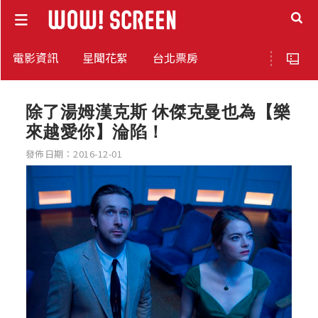
電影資訊
星聞花絮
台北票房
除了湯姆漢克斯 休傑克曼也為【樂
來越愛你】淪陷！
發佈日期：2016-12-01