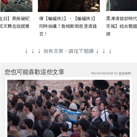
生日】票房破紀
傳【蝙蝠俠2】、【蝙蝠俠3】
黑澤清首部時代
凱文費吉說感覺
同時拍攝？詹姆斯岡恩澄清謠
牢城】結合戰國
言！
謎
↓ ↓ ↓ 尚有文章，請往下閱讀 ↓ ↓ ↓
您也可能喜歡這些文章
Recommended by