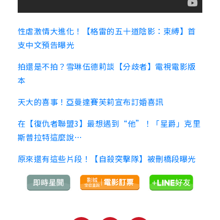
性虐激情大進化！【格雷的五十道陰影：束縛】首
支中文預告曝光
拍還是不拍？雪琳伍德莉談【分歧者】電視電影版
本
天大的喜事！亞曼達賽芙莉宣布訂婚喜訊
在【復仇者聯盟3】最想遇到“他”！「星爵」克里
斯普拉特這麼說…
原來還有這些片段！【自殺突擊隊】被刪橋段曝光