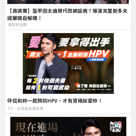
【奧德賽】盔甲因太過現代而被詬病？導演克里斯多夫
諾蘭親自解釋！
電影新星聞
伴侶和妳一起預防HPV，才有資格說愛妳！
PR・台灣癌症基金會