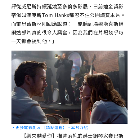
評從威尼斯持續延燒至多倫多影展，日前連金獎影
帝湯姆漢克斯Tom Hanks都忍不住公開讚賞本片。
而雷恩葛斯林則回應說道：「能聽到湯姆漢克斯稱
讚這部片真的很令人興奮，因為我們在片場幾乎每
一天都會提到他。」
‧更多電影劇照 【請點這裡】
‧本片介紹
【樂來越愛你】描述落魄的爵士鋼琴家賽巴斯