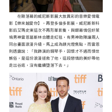
在剛落幕的威尼斯影展大放異彩的音樂愛情電
影【樂來越愛你】，再登多倫多影展，威尼斯新科
影后艾瑪史東這次不再形單影隻，與銀幕情侶好萊
塢男神雷恩葛斯林合體走紅毯，有男神助陣讓兩人
同台畫面浪漫升級，馬上成為鎂光燈焦點，而雷恩
則透露說：「我飾演的鋼琴手，因懷才不遇而憤世
嫉俗，是這份浪漫拯救了他，這段戀情的美好帶他
走出谷底，沒有繼續墮落下去。」