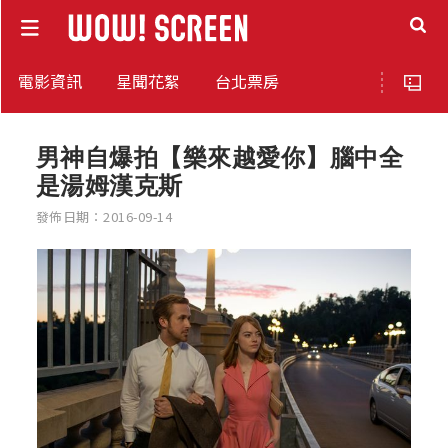
電影資訊
星聞花絮
台北票房
男神自爆拍【樂來越愛你】腦中全
是湯姆漢克斯
發佈日期：2016-09-14