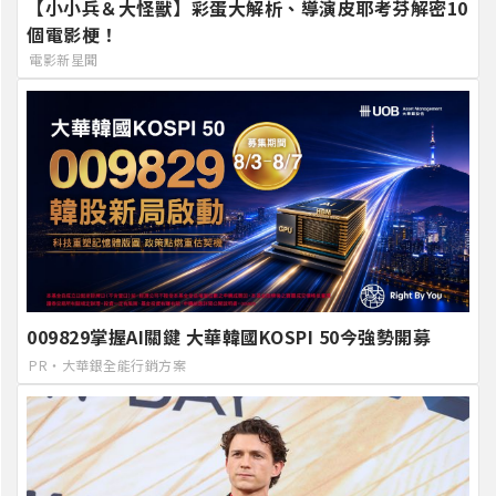
【小小兵＆大怪獸】彩蛋大解析、導演皮耶考芬解密10
個電影梗！
電影新星聞
009829掌握AI關鍵 大華韓國KOSPI 50今強勢開募
PR・大華銀全能行銷方案