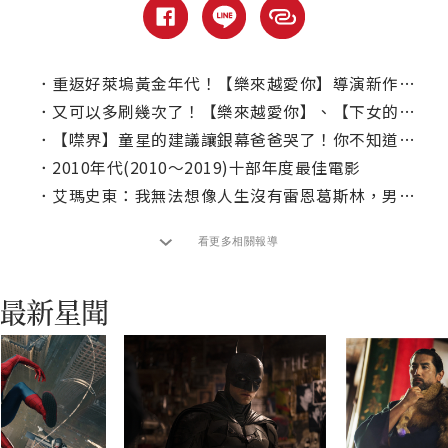
．
重返好萊塢黃金年代！【樂來越愛你】導演新作釋出首批華麗劇照
．
又可以多刷幾次了！【樂來越愛你】、【下女的誘惑】重登大銀幕
．
【噤界】童星的建議讓銀幕爸爸哭了！你不知道的電影幕後有趣小事實
．
2010年代(2010～2019)十部年度最佳電影
．
艾瑪史東：我無法想像人生沒有雷恩葛斯林，男方這樣回應
看更多相關報導