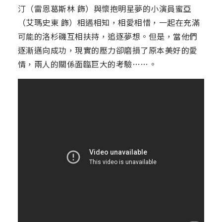
汀（雷恩葛斯林 飾）與懷抱明星夢的小演員蜜亞
（艾瑪史東 飾）相遇相知，相愛相惜，一起在充滿
可能的洛杉磯互相扶持，追逐夢想。但是，當他們
逐漸邁向成功，現實的壓力卻磨損了原本美好的愛
情，兩人的關係面臨巨大的考驗……。