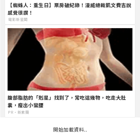
【蜘蛛人：重生日】票房破紀錄！漫威總裁凱文費吉說
感覺很讚！
電影新星聞
腹部脂肪的「剋星」找到了，常吃這幾物，吃走大肚
囊，瘦出小蠻腰
PR・新素簡
開始加載資料..