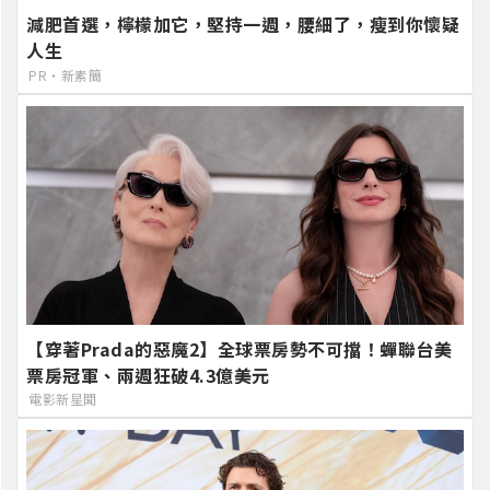
減肥首選，檸檬加它，堅持一週，腰細了，瘦到你懷疑
人生
PR・新素簡
【穿著Prada的惡魔2】全球票房勢不可擋！蟬聯台美
票房冠軍、兩週狂破4.3億美元
電影新星聞