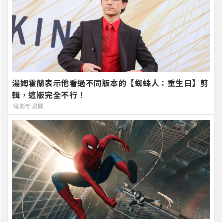
湯姆霍蘭表示他看過不同版本的【蜘蛛人：重生日】剪
輯，這版完全不行！
電影新星聞