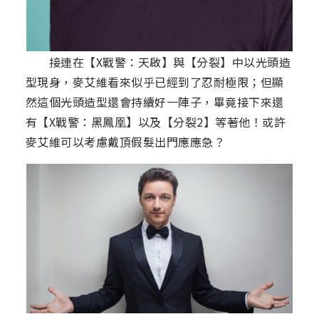
接連在【X戰警：天啟】與【分裂】中以光頭造
型現身，麥艾維看來似乎已經到了忍耐極限；但顯
然這個光頭造型還會持續好一陣子，畢竟接下來還
有【X戰警：黑鳳凰】以及【分裂2】等著他！或許
麥艾維可以考慮戴頂假髮出門應應急？