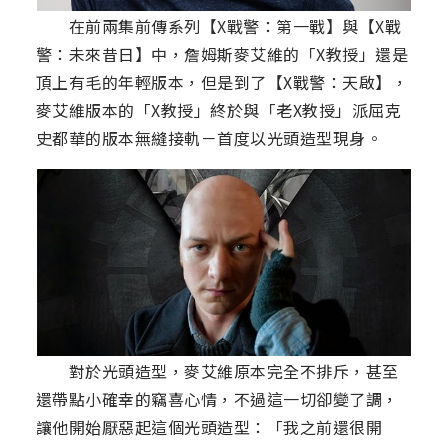
在前兩集前傳系列【X戰警：第一戰】與【X戰
警：未來昔日】中，詹姆斯麥艾維的「X教授」還是
頂上有毛的年輕版本，但是到了【X戰警：天啟】，
麥艾維版本的「X教授」終於與「老X教授」派屈克
史都華的版本無縫接軌－首度以光頭造型現身。
對於光頭造型，麥艾維原本完全不排斥，甚至
還帶點小確幸的竊喜心情，不過這一切卻變了調，
讓他開始厭惡起這個光頭造型：「我之前還很開