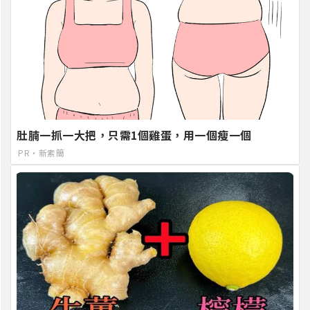
肚腩一抓一大把，只需1個雞蛋，用一個瘦一個
PR・新素簡