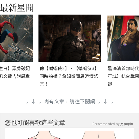
生日】票房破紀
傳【蝙蝠俠2】、【蝙蝠俠3】
黑澤清首部時代
凱文費吉說感覺
同時拍攝？詹姆斯岡恩澄清謠
牢城】結合戰國
言！
謎
↓ ↓ ↓ 尚有文章，請往下閱讀 ↓ ↓ ↓
您也可能喜歡這些文章
Recommended by