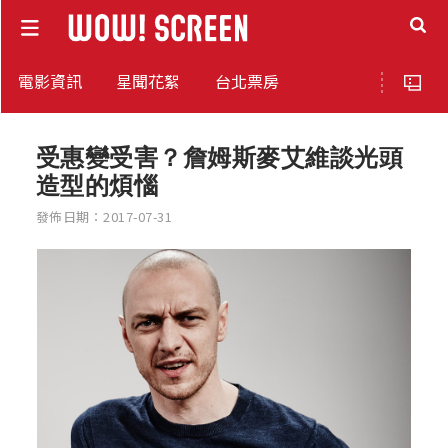
電影資訊
星聞花絮
台北票房
受惠變受害？詹姆斯麥艾維談光頭
造型的煩惱
發佈日期：2017-07-31