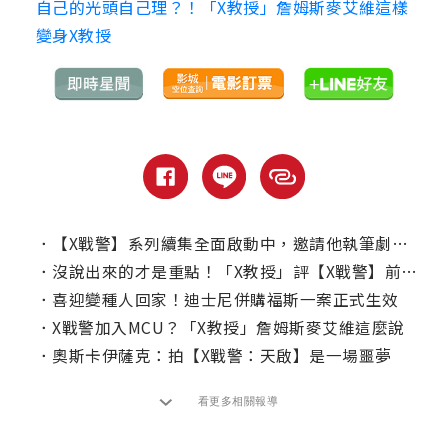
自己的光頭自己理？！「X教授」詹姆斯麥艾維這樣
變身X教授
．
【X戰警】系列續集全面啟動中，邀請他執筆劇情！
．
沒說出來的才是重點！「X教授」評【X戰警】前傳系列敗因
．
喜迎變種人回家！迪士尼併購福斯一案正式生效
．
X戰警加入MCU？「X教授」詹姆斯麥艾維這麼說
．
奧斯卡伊薩克：拍【X戰警：天啟】是一場噩夢
看更多相關報導