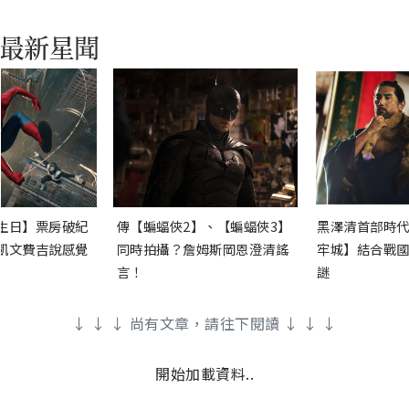
生日】票房破紀
傳【蝙蝠俠2】、【蝙蝠俠3】
黑澤清首部時代
凱文費吉說感覺
同時拍攝？詹姆斯岡恩澄清謠
牢城】結合戰國
言！
謎
↓ ↓ ↓ 尚有文章，請往下閱讀 ↓ ↓ ↓
開始加載資料..