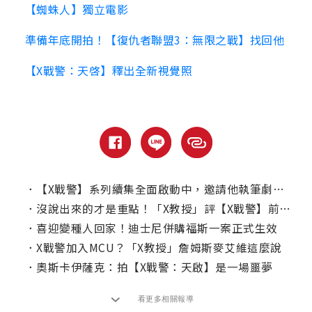
【蜘蛛人】獨立電影
準備年底開拍！【復仇者聯盟3：無限之戰】找回他
【X戰警：天啓】釋出全新視覺照
．
【X戰警】系列續集全面啟動中，邀請他執筆劇情！
．
沒說出來的才是重點！「X教授」評【X戰警】前傳系列敗因
．
喜迎變種人回家！迪士尼併購福斯一案正式生效
．
X戰警加入MCU？「X教授」詹姆斯麥艾維這麼說
．
奧斯卡伊薩克：拍【X戰警：天啟】是一場噩夢
看更多相關報導