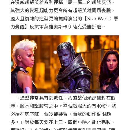
在漫威超級英雄系列裡稱上屬一屬二的超強反派，
其強大的變種超能力更令所有超級英雄聞風喪膽，
龐大且複雜的造型更讓擔綱演出的【Star Wars：原
力覺醒】反抗軍英雄奧斯卡伊薩克受盡折磨。
「造型非常具有挑戰性。我的整個頭都被封在假
體、膠水和塑膠管之中。整個戲服大約有40磅，我
必須在底下藏一個冷卻裝置，而我的動作侷限頗
多。」對於每天要花上三、四個小時才能化完妝，