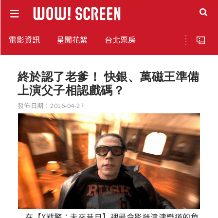
電影資訊
星聞花絮
台北票房
終於認了老爹！ 快銀、萬磁王準備
上演父子相認戲碼？
發佈日期：2016-04-27
在【X戰警：未來昔日】裡最令影迷津津樂道的角