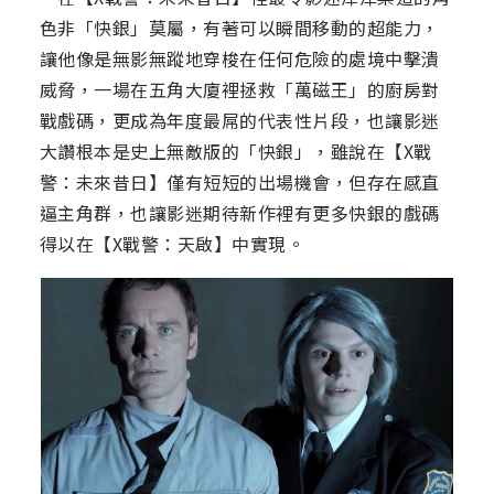
色非「快銀」莫屬，有著可以瞬間移動的超能力，
讓他像是無影無蹤地穿梭在任何危險的處境中擊潰
威脅，一場在五角大廈裡拯救「萬磁王」的廚房對
戰戲碼，更成為年度最屌的代表性片段，也讓影迷
大讚根本是史上無敵版的「快銀」，雖說在【X戰
警：未來昔日】僅有短短的出場機會，但存在感直
逼主角群，也讓影迷期待新作裡有更多快銀的戲碼
得以在【X戰警：天啟】中實現。