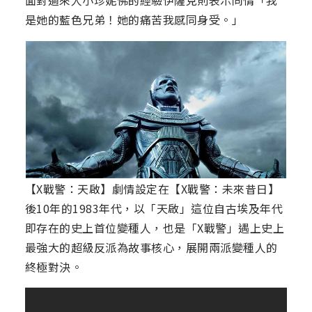
面對過來人小珍妮佛的經驗伊薩克則表示同情「我
是她的藍色兄弟！她的痛苦我感同身受。」
【X戰警：天啟】劇情設定在【X戰警：未來昔日】
後10年的1983年代，以「天啟」這位自古埃及年代
即存在的史上首位變種人，也是「X戰警」遇上史上
最強大的超級反派為故事核心，展開兩派變種人的
終極對決。