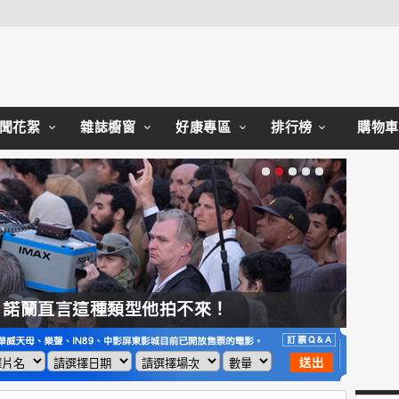
Close
聞花絮
雜誌櫥窗
好康專區
排行榜
購物車
，諾蘭直言這種類型他拍不來！