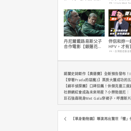
震撼感官與觀影思維
定食宿玩樂
PR・Club Med T
省心！
丹尼爾戴路易斯父子
伴侶和妳一
合作電影【銀蓮花】
HPV，才
｜本周上線、電視首
妳！
PR・台灣癌症基金
播推薦
諾蘭史詩鉅作【奧德賽】全新預告發布！I
【穿著Prada的惡魔2】票房大獲成功的
【綿羊偵探團】口碑狂飆！休傑克曼三度
社群網紅會成為未來明星？小勞勃道尼：
巨石強森現身Met Gala穿裙子，呼應
【單身動物園】導演再出驚世「懼」