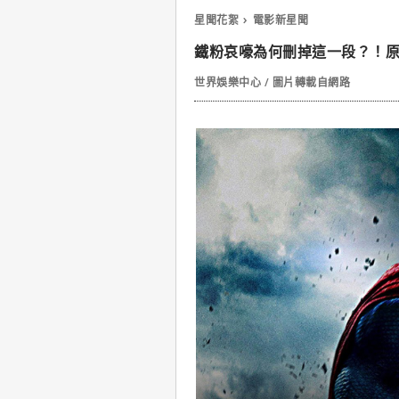
星聞花絮
電影新星聞
鐵粉哀嚎為何刪掉這一段？！
世界娛樂中心 / 圖片轉載自網路