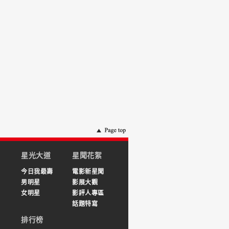
星光大道
星聞花絮
今日我最壽
電影新星聞
男明星
影展大觀
女明星
影評人專區
話題特寫
排行榜