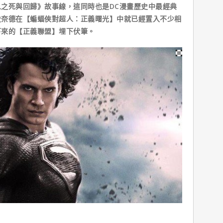
死與回歸》故事線，這同時也是DC漫畫歷史中最經典
史奈德在【蝙蝠俠對超人：正義曙光】中就已經置入不少相
下來的【正義聯盟】埋下伏筆。