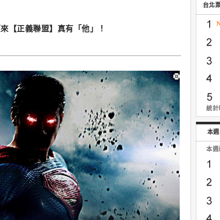
台北
原來【正義聯盟】真有「他」！
統計時
本週
本週