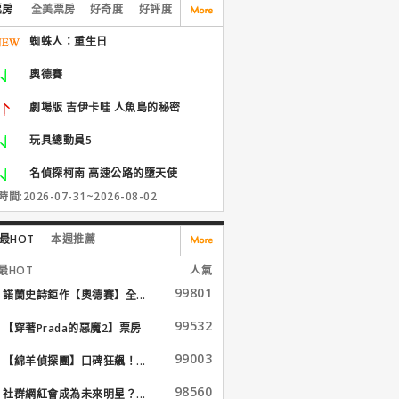
票房
全美票房
好奇度
好評度
蜘蛛人：重生日
奧德賽
劇場版 吉伊卡哇 人魚島的秘密
玩具總動員5
名偵探柯南 高速公路的墮天使
間:2026-07-31~2026-08-02
最HOT
本週推薦
最HOT
人氣
99801
諾蘭史詩鉅作【奧德賽】全...
99532
【穿著Prada的惡魔2】票房
大...
99003
【綿羊偵探團】口碑狂飆！...
98560
社群網紅會成為未來明星？...