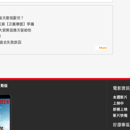
每天都很厭世？
克談【正義聯盟】爭議
大家將這幾天留給他
！
U過去失敗原因
互動版
電影資訊
本週新片
上映中
即將上映
新片快報
好康專區