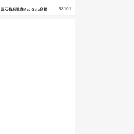
98101
巨石強森現身Met Gala穿裙
子...