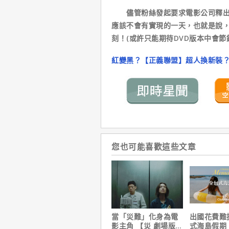
儘管粉絲發起要求電影公司釋出史
應該不會有實現的一天，也就是說
刻！(或許只能期待DVD版本中會節
紅變黑？【正義聯盟】超人換新裝
您也可能喜歡這些文章
當「災難」化身為電
出國花費難
影主角 【災 劇場版】
式海島假期