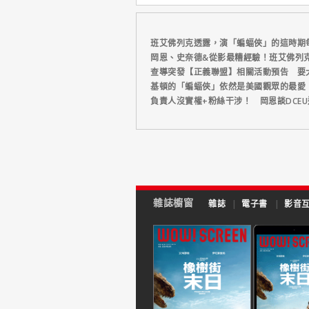
班艾佛列克透露，演「蝙蝠俠」的這時期
岡恩、史奈德&從影最糟經驗！班艾佛列
查導突發【正義聯盟】相關活動預告 要
基頓的「蝙蝠俠」依然是美國觀眾的最愛
負責人沒實權+粉絲干涉！ 岡恩談DCE
雜誌櫥窗
雜誌
|
電子書
|
影音