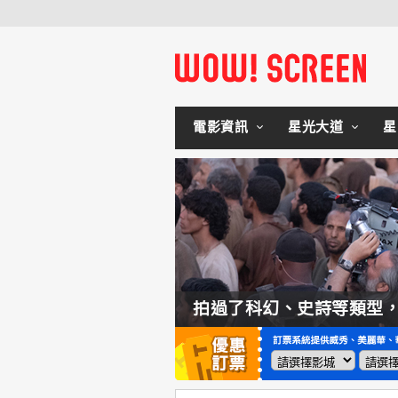
電影資訊
星光大道
星
如何交棒蜘蛛人？湯姆霍蘭：「我們有一個完整的計畫。」
拍過了科幻、史詩等類型