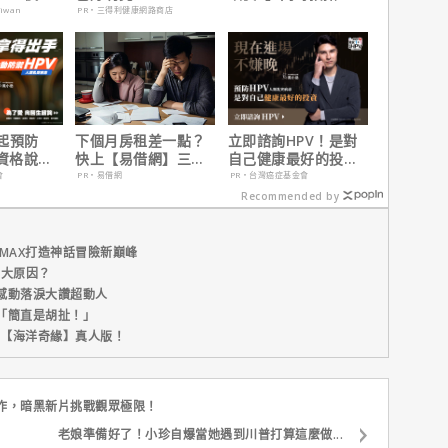
，省錢更
姆斯岡恩澄清謠言！
aiwan
PR・三得利健康網路商店
起預防
下個月房租差一點？
立即諮詢HPV！是對
有資格說愛
快上【易借網】三分
自己健康最好的投
鐘解決燃眉之急
資，把握現在不嫌
會
PR・易借網
PR・台灣癌症基金會
晚！
Recommended by
MAX打造神話冒險新巔峰
五大原因？
感動落淚大讚超動人
「簡直是胡扯！」
新片【海洋奇緣】真人版！
作，暗黑新片挑戰觀眾極限！
老娘準備好了！小珍自爆當她遇到川普打算這麼做...