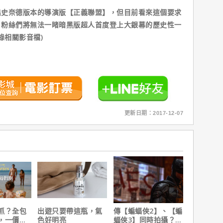
奈德版本的導演版【正義聯盟】，但目前看來這個要求
，粉絲們將無法一睹暗黑版超人首度登上大銀幕的歷史性一
錄相關影音檔)
？
更新日期：2017-12-07
抓？全包
出遊只要帶這瓶，氣
傳【蝙蝠俠2】、【蝙
，一價搞
色好明亮
蝠俠3】同時拍攝？詹