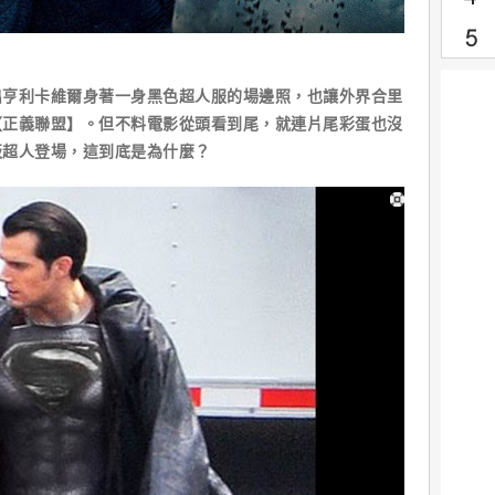
利卡維爾身著一身黑色超人服的場邊照，也讓外界合里
【正義聯盟】。但不料電影從頭看到尾，就連片尾彩蛋也沒
版超人登場，這到底是為什麼？