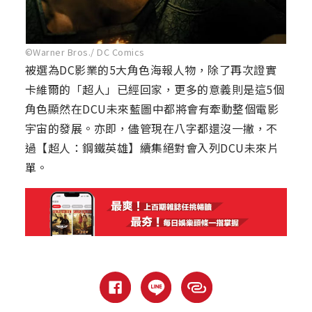
©Warner Bros./ DC Comics
被選為DC影業的5大角色海報人物，除了再次證實
卡維爾的「超人」已經回家，更多的意義則是這5個
角色顯然在DCU未來藍圖中都將會有牽動整個電影
宇宙的發展。亦即，儘管現在八字都還沒一撇，不
過【超人：鋼鐵英雄】續集絕對會入列DCU未來片
單。