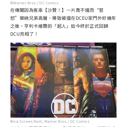
©Warner Bros./ DC Comics
在傳聞因為客串【沙贊！】一片喬不攏而“惹
怒”華納兄弟高層、導致被擋在DCEU家門外好幾年
之後，亨利卡維爾的「超人」如今終於正式回歸
DCU亮相了！
©via Screen Rant, Warner Bros./ DC Comics