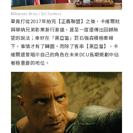
©Warner Bros./ DC Comics
畢竟打從2017年拍完【正義聯盟】之後，卡維爾就
與華納兄弟影業漸行漸遠，甚至一度還傳出回歸無
望的說法；幸好在「黑亞當」巨石強森積極牽線
下，事情才有了轉圜。而除了客串【黑亞當】，卡
維爾還曾暗示自己的角色在未來DCU長期規劃中佔
著極重要的地位。