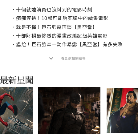
．
十個就連演員也沒料到的電影時刻
．
痴痴等待！10部可能胎死腹中的續集電影
．
就是不懂！巨石強森再談【黑亞當】
．
十部財損最慘烈的漫畫改編超級英雄電影
．
尷尬！巨石強森一動作暴露【黑亞當】有多失敗
看更多相關報導