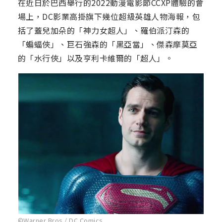
在近日於巴西舉行的2022動漫電影節CCXP體驗的會
場上，DC影業高掛旗下幾位超級英雄人物海報，包
括了蓋兒加朵的「神力女超人」、羅伯派汀森的
「蝙蝠俠」、巨石強森的「黑亞當」、傑森摩莫亞
的「水行俠」以及亨利卡維爾的「超人」。
©Warner Bros./ DC Comics