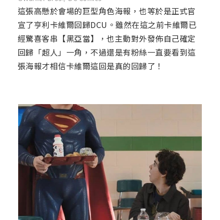
這張高懸於會場的巨型角色海報，也等於是正式官
宣了亨利卡維爾回歸DCU。雖然在這之前卡維爾已
經驚喜客串【黑亞當】，也主動對外發佈自己確定
回歸「超人」一角，不過還是有粉絲一直要看到這
張海報才相信卡維爾這回是真的回歸了！