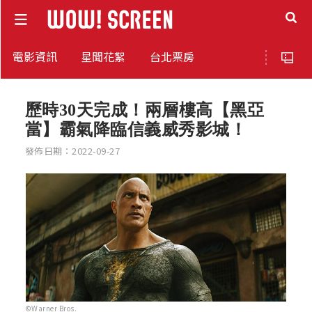
電影資訊
星聞花絮
台北票房
歷時30天完成！兩層樓高【黑亞
當】霸氣降臨信義威秀影城！
發佈日期：2022-09-27
©Warner Bros.