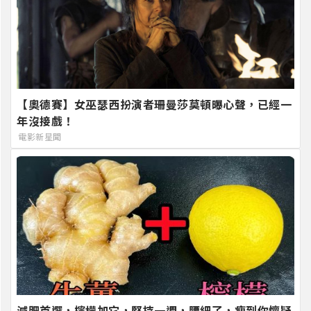
【奧德賽】女巫瑟西扮演者珊曼莎莫頓曝心聲，已經一
年沒接戲！
電影新星聞
減肥首選，檸檬加它，堅持一週，腰細了，瘦到你懷疑