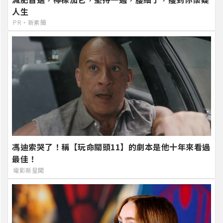
人生
PR・新素簡
馮迪索哭了！稱【玩命關頭11】的劇本是他十年來看過
最佳！
電影新星聞