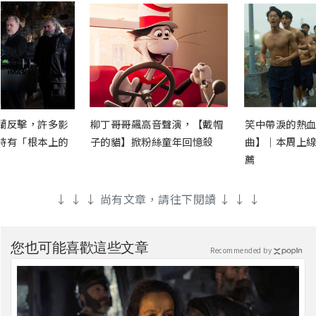
蘭反擊，許多影
柳丁哥哥飆高音聲演，【戴帽
笑中帶淚的熱血
時有「根本上的
子的貓】掀粉絲童年回憶殺
曲】｜本周上線
薦
↓ ↓ ↓ 尚有文章，請往下閱讀 ↓ ↓ ↓
您也可能喜歡這些文章
Recommended by