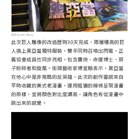
©Warner Bros.
此次巨人雕像的改造歷時30天完成，兩層樓高的巨
人換上黑亞當獨特服裝，雙手同時召喚出閃電，正
義協會成員也同步亮相，包含鷹俠、命運博士、原
子粉碎者和旋風。街頭藝術家傅星翰表示，黑亞當
在他心中是非常酷的反英雄，此次的創作靈感來自
平時收藏的美式老漫畫，運用粗獷的線條呈現漫畫
的原樣，並將顏色對比度調高，讓角色有從漫畫中
跳出來的感覺。