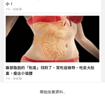
小！
PR・新素簡
腹部脂肪的「剋星」找到了，常吃這幾物，吃走大肚
囊，瘦出小蠻腰
PR・新素簡
開始加載資料..