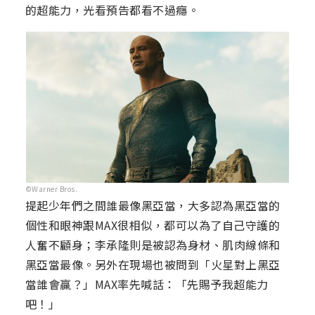
的超能力，光看預告都看不過癮。
©Warner Bros.
提起少年們之間誰最像黑亞當，大多認為黑亞當的
個性和眼神跟MAX很相似，都可以為了自己守護的
人奮不顧身；李承隆則是被認為身材、肌肉線條和
黑亞當最像。另外在現場也被問到「火星對上黑亞
當誰會贏？」MAX率先喊話：「先賜予我超能力
吧！」