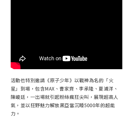
活動也特別邀請《原子少年》以戰神為名的「火
星」到場，包含MAX、曹家齊、李承隆、夏浦洋、
陳峻廷，一出場就引起粉絲瘋狂尖叫，展現超高人
氣，並以狂野魅力解放黑亞當沉睡5000年的超能
力。