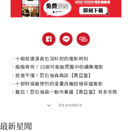
．
十個就連演員也沒料到的電影時刻
．
痴痴等待！10部可能胎死腹中的續集電影
．
就是不懂！巨石強森再談【黑亞當】
．
十部財損最慘烈的漫畫改編超級英雄電影
．
尷尬！巨石強森一動作暴露【黑亞當】有多失敗
看更多相關報導