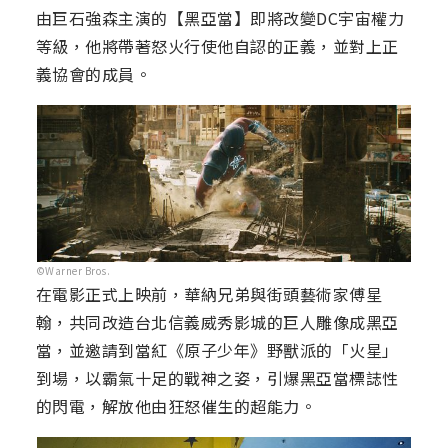
由巨石強森主演的【黑亞當】即將改變DC宇宙權力
等級，他將帶著怒火行使他自認的正義，並對上正
義協會的成員。
©Warner Bros.
在電影正式上映前，華納兄弟與街頭藝術家傅星
翰，共同改造台北信義威秀影城的巨人雕像成黑亞
當，並邀請到當紅《原子少年》野獸派的「火星」
到場，以霸氣十足的戰神之姿，引爆黑亞當標誌性
的閃電，解放他由狂怒催生的超能力。