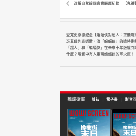
改編自梵諦岡真實驅魔紀錄 【鬼禱
查克史奈德紀念【蝙蝠俠對超人：正義曙
班艾佛列克透露，演「蝙蝠俠」的這時期
「超人」和「蝙蝠俠」在未來十年版權到
什麼？現實中有人重現蝙蝠俠的軍火庫！
雜誌櫥窗
雜誌
|
電子書
|
影音