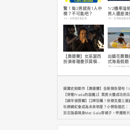
驚！每2男就有1人中
1/2機率淪
標？不可能吧？
男人還是渣
在這
PR・台灣癌症基金會
PR・台灣癌症基金
【奧德賽】女巫瑟西
出國花費難
扮演者珊曼莎莫頓曝
式海島假期
心聲，已經一年沒接
定食宿玩樂
PR・Club Med T
戲！
省心！
諾蘭史詩鉅作【奧德賽】全新預告發布！I
【穿著Prada的惡魔2】票房大獲成功的
【綿羊偵探團】口碑狂飆！休傑克曼三度
社群網紅會成為未來明星？小勞勃道尼：
巨石強森現身Met Gala穿裙子，呼應