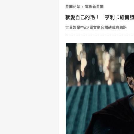
星聞花絮
電影新星聞
就愛自己的毛！ 亨利卡維爾證
世界娛樂中心/圖文影音檔轉載自網路