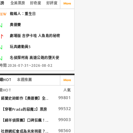
票房
全美票房
好奇度
好評度
蜘蛛人：重生日
奧德賽
劇場版 吉伊卡哇 人魚島的秘密
玩具總動員5
名偵探柯南 高速公路的墮天使
間:2026-07-31~2026-08-02
最HOT
本週推薦
最HOT
人氣
99801
諾蘭史詩鉅作【奧德賽】全...
99532
【穿著Prada的惡魔2】票房
大...
99003
【綿羊偵探團】口碑狂飆！...
98560
社群網紅會成為未來明星？...