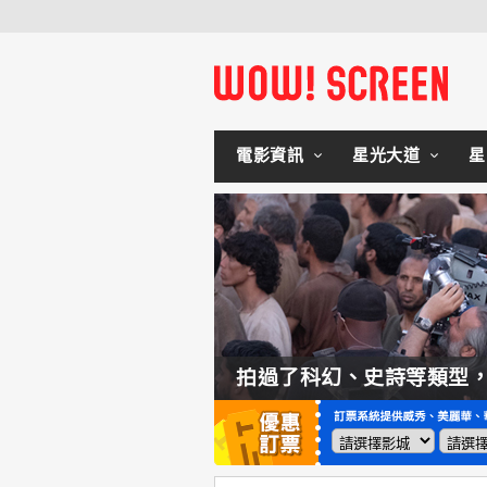
電影資訊
星光大道
星
如何交棒蜘蛛人？湯姆霍蘭：「我們有一個完整的計畫。」
拍過了科幻、史詩等類型