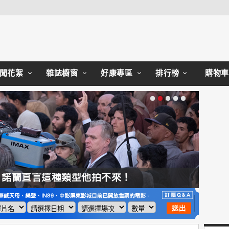
Close
聞花絮
雜誌櫥窗
好康專區
排行榜
購物車
，諾蘭直言這種類型他拍不來！