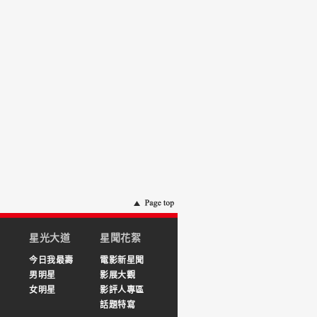
星光大道
星聞花絮
今日我最壽
電影新星聞
男明星
影展大觀
女明星
影評人專區
話題特寫