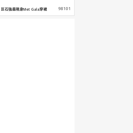
98101
巨石強森現身Met Gala穿裙
子...