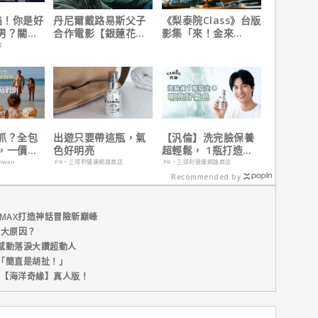
陷！你是好
丹尼爾戴路易斯父子
《梨泰院Class》台版
男？關鍵
合作電影【銀蓮花】
影集「來！金來
｜本周上線、電視首
號！」HBO Max熱血
會
播推薦
上線
抓？全包
出遊只要帶這瓶，氣
【汎倫】洗完臉保養
，一價搞
色好明亮
超輕鬆， 1瓶打造好
，省錢更
氣色
aiwan
PR・三得利健康網路商店
PR・三得利健康網路商店
Recommended by
MAX打造神話冒險新巔峰
五大原因？
感動落淚大讚超動人
「簡直是胡扯！」
新片【海洋奇緣】真人版！