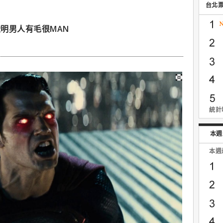
台北
明男人有毛很MAN
統計時
本週
本週