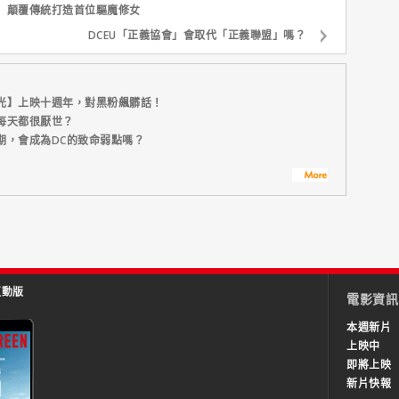
】顛覆傳統打造首位驅魔修女
DCEU「正義協會」會取代「正義聯盟」嗎？
光】上映十週年，對黑粉飆髒話！
每天都很厭世？
期，會成為DC的致命弱點嗎？
互動版
電影資訊
本週新片
上映中
即將上映
新片快報