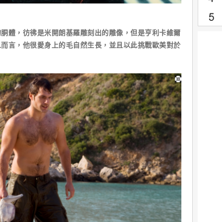
的胴體，彷彿是米開朗基羅雕刻出的雕像，但是亨利卡維爾
人而言，他很愛身上的毛自然生長，並且以此挑戰歐美對於