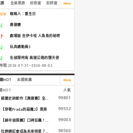
票房
全美票房
好奇度
好評度
蜘蛛人：重生日
奧德賽
劇場版 吉伊卡哇 人魚島的秘密
玩具總動員5
名偵探柯南 高速公路的墮天使
間:2026-07-31~2026-08-02
最HOT
本週推薦
最HOT
人氣
99801
諾蘭史詩鉅作【奧德賽】全...
99532
【穿著Prada的惡魔2】票房
大...
99003
【綿羊偵探團】口碑狂飆！...
98560
社群網紅會成為未來明星？...