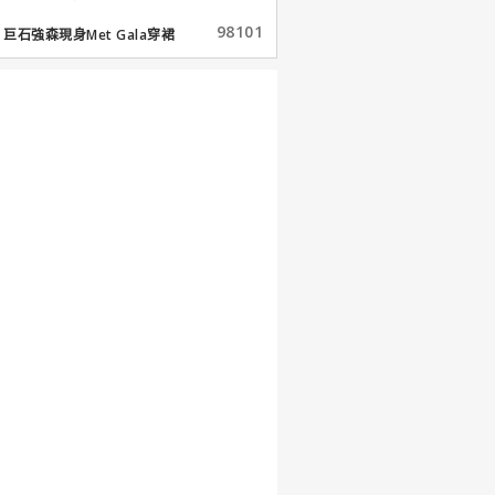
98101
巨石強森現身Met Gala穿裙
子...