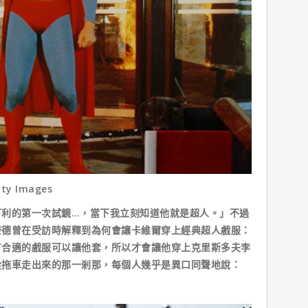
etty Images
的第一次試鏡…，當下我立刻知道他就是超人。」不過
奈德曾在受訪時解釋到為何會讓卡維爾穿上經典超人戲服：
有合適的戲服可以讓他套，所以才會讓他穿上克里斯多夫李
從拖車走出來的那一剎那，每個人幾乎是異口同聲地說：