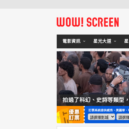
電影資訊
星光大道
星
如何交棒蜘蛛人？湯姆霍蘭：「我們有一個完整的計畫。」
拍過了科幻、史詩等類型