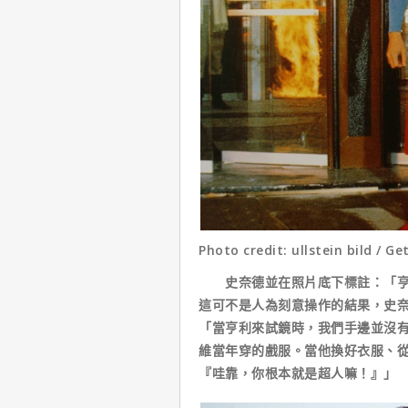
Photo credit: ullstein bild / G
史奈德並在照片底下標註：「亨利
這可不是人為刻意操作的結果，史
「當亨利來試鏡時，我們手邊並沒
維當年穿的戲服。當他換好衣服、
『哇靠，你根本就是超人嘛！』」