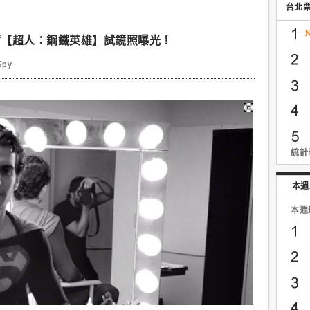
台北
爾【超人：鋼鐵英雄】試鏡照曝光！
Spy
統計時
本週
本週