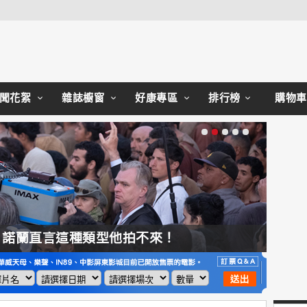
Close
聞花絮
雜誌櫥窗
好康專區
排行榜
購物車
，諾蘭直言這種類型他拍不來！