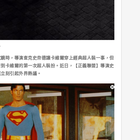
r
時，導演查克史奈德讓卡維爾穿上經典超人裝一事，但
看到卡維爾的第一次超人裝扮。近日，【正義聯盟】導演史
然立刻引起外界熱議。