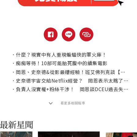
．
什麼？現實中有人重現蝙蝠俠的軍火庫！
．
痴痴等待！10部可能胎死腹中的續集電影
．
岡恩、史奈德&從影最糟經驗！班艾佛列克談【正義聯盟】爭議
．
史奈德宇宙交給Netflix經營？ 岡恩表示太瞎了！！
．
負責人沒實權+粉絲干涉！ 岡恩談DCEU過去失敗原因
看更多相關報導