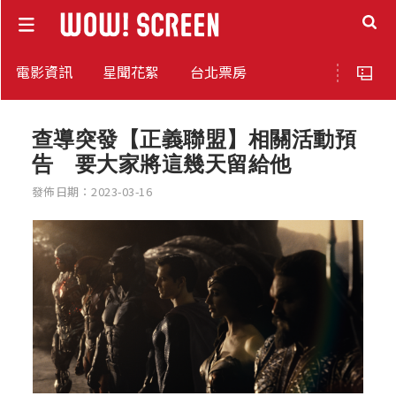
電影資訊
星聞花絮
台北票房
查導突發【正義聯盟】相關活動預
告 要大家將這幾天留給他
發佈日期：2023-03-16