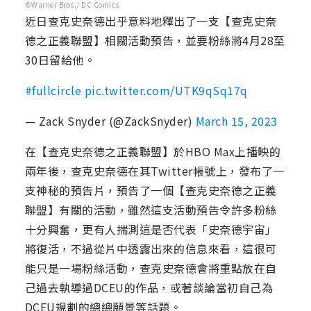
©Warner Bros./ DC Comics
近日查克史奈德出乎意料地釋出了一支【查克史奈
德之正義聯盟】相關活動預告，並要粉絲將4月28至
30日留給他。
#fullcircle
pic.twitter.com/UTK9qSq17q
— Zack Snyder (@ZackSnyder)
March 15, 2023
在【查克史奈德之正義聯盟】於HBO Max上播映的
兩年後，查克史奈德在其Twitter帳號上，發布了一
支神秘的預告片，預告了一個【查克史奈德之正義
聯盟】有關的活動，雖然這支活動預告令許多粉絲
十分興奮，更有人揣測這是否代表「史奈德宇宙」
將復活，不過從片中透露出來的信息來看，這很可
能只是一場粉絲活動，查克史奈德會將重點放在自
己過去執導過DCEU的作品，或著談論當初自己為
DCEU規劃的總總願景等話題。