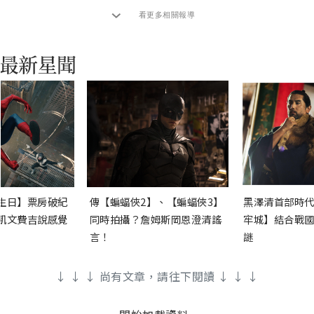
看更多相關報導
生日】票房破紀
傳【蝙蝠俠2】、【蝙蝠俠3】
黑澤清首部時代
凱文費吉說感覺
同時拍攝？詹姆斯岡恩澄清謠
牢城】結合戰國
言！
謎
↓ ↓ ↓ 尚有文章，請往下閱讀 ↓ ↓ ↓