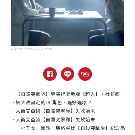
©Warner Bros./ DC Comics
．
【自殺突擊隊】導演捍衛新版【超人】，社群媒體反擊網友
．
被大改設定的DC角色，是好是壞？
．
大衛艾亞談【自殺突擊隊】失敗始末
．
大衛艾亞談【自殺突擊隊】失敗始末
．
「小丑女」無誤！瑪格羅比【自殺突擊隊】紀念品