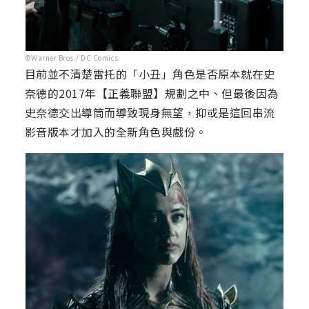
©Warner Bros./ DC Comics
目前並不清楚雷托的「小丑」角色是否原本就在史
奈德的2017年【正義聯盟】規劃之中、但最後因為
史奈德交出導筒而導致現身無望，抑或是這回串流
影音版本才加入的全新角色與戲份。