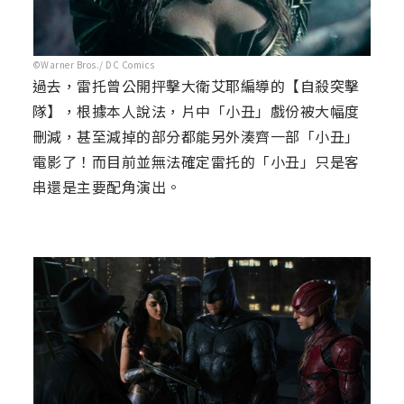
©Warner Bros./ DC Comics
過去，雷托曾公開抨擊大衛艾耶編導的【自殺突擊
隊】，根據本人說法，片中「小丑」戲份被大幅度
刪減，甚至減掉的部分都能另外湊齊一部「小丑」
電影了！而目前並無法確定雷托的「小丑」只是客
串還是主要配角演出。