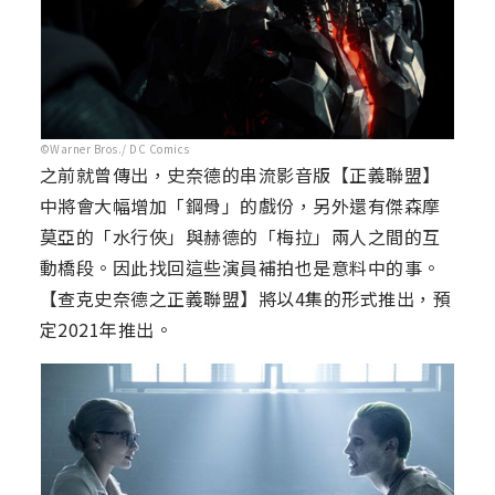
©Warner Bros./ DC Comics
之前就曾傳出，史奈德的串流影音版【正義聯盟】
中將會大幅增加「鋼骨」的戲份，另外還有傑森摩
莫亞的「水行俠」與赫德的「梅拉」兩人之間的互
動橋段。因此找回這些演員補拍也是意料中的事。
【查克史奈德之正義聯盟】將以4集的形式推出，預
定2021年推出。