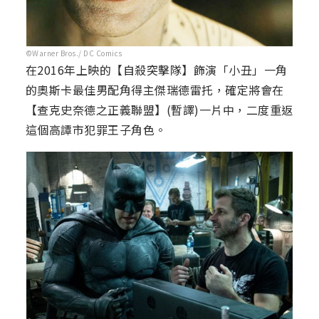
©Warner Bros./ DC Comics
在2016年上映的【自殺突擊隊】飾演「小丑」一角
的奧斯卡最佳男配角得主傑瑞德雷托，確定將會在
【查克史奈德之正義聯盟】(暫譯)一片中，二度重返
這個高譚市犯罪王子角色。