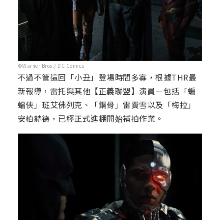
©Warner Bros./ DC Comics
不過不管這回「小丑」登場時間多寡，根據THR最
新報導，雷托與其他【正義聯盟】演員－包括「蝙
蝠俠」班艾佛列克、「鋼骨」雷費雪以及「梅拉」
安柏赫德，已經正式進棚開始補拍作業。