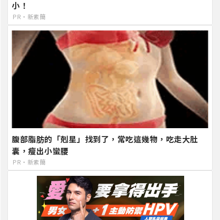
小！
PR・新素簡
腹部脂肪的「剋星」找到了，常吃這幾物，吃走大肚
囊，瘦出小蠻腰
PR・新素簡