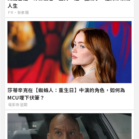
人生
PR・新素簡
莎蒂辛克在【蜘蛛人：重生日】中演的角色，如何為
MCU埋下伏筆？
電影新星聞