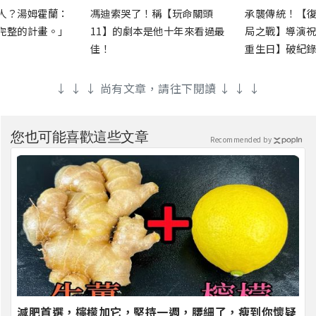
人？湯姆霍蘭：
馮迪索哭了！稱【玩命關頭
承襲傳統！【復
完整的計畫。」
11】的劇本是他十年來看過最
局之戰】導演祝
佳！
重生日】破紀錄
↓ ↓ ↓ 尚有文章，請往下閱讀 ↓ ↓ ↓
您也可能喜歡這些文章
Recommended by
減肥首選，檸檬加它，堅持一週，腰細了，瘦到你懷疑