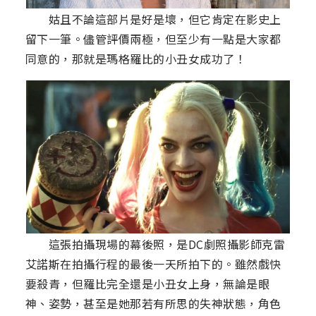
姑且不論這部片是好是壞，但它肯定在影史上
留下一筆。儘管評價兩極，但至少有一點是大家都
同意的，那就是瑪格羅比的小丑女成功了！
這張拍攝現場的幕後照，是DC劇照攝影師克雷
艾諾斯在拍攝行程的最後一天所拍下的。雖然戲快
要殺青，但羅比完全還是小丑女上身，無論是眼
神、姿勢，甚至是她那若有所思的失神狀態，角色