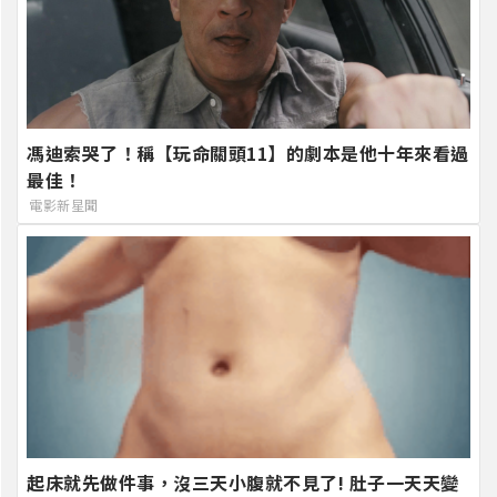
馮迪索哭了！稱【玩命關頭11】的劇本是他十年來看過
最佳！
電影新星聞
起床就先做件事，沒三天小腹就不見了! 肚子一天天變