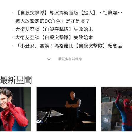
．
【自殺突擊隊】導演捍衛新版【超人】，社群媒體反擊網友
．
被大改設定的DC角色，是好是壞？
．
大衛艾亞談【自殺突擊隊】失敗始末
．
大衛艾亞談【自殺突擊隊】失敗始末
．
「小丑女」無誤！瑪格羅比【自殺突擊隊】紀念品
看更多相關報導