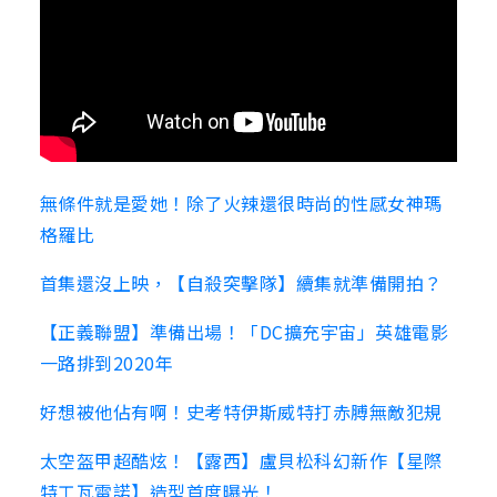
無條件就是愛她！除了火辣還很時尚的性感女神瑪
格羅比
首集還沒上映，【自殺突擊隊】續集就準備開拍？
【正義聯盟】準備出場！「DC擴充宇宙」英雄電影
一路排到2020年
好想被他佔有啊！史考特伊斯威特打赤膊無敵犯規
太空盔甲超酷炫！【露西】盧貝松科幻新作【星際
特工瓦雷諾】造型首度曝光！