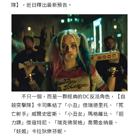
隊】，近日釋出最新預告。
不只一個，而是一群經典的DC反派角色，【自
殺突擊隊】卡司集結了「小丑」傑瑞德里托、「死
亡射手」威爾史密斯、「小丑女」瑪格蘿比、「迴
力鏢」傑寇特尼、「瑞克佛萊格」喬爾金納曼、
「妖姬」卡拉狄樂芬妮。