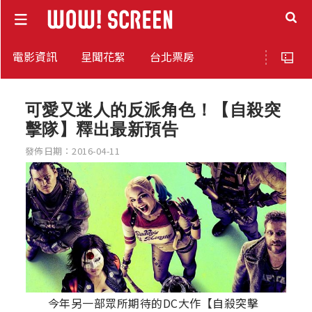
電影資訊
星聞花絮
台北票房
可愛又迷人的反派角色！【自殺突
擊隊】釋出最新預告
發佈日期：2016-04-11
今年另一部眾所期待的DC大作【自殺突擊