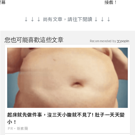
銀幕
接戲！
↓ ↓ ↓ 尚有文章，請往下閱讀 ↓ ↓ ↓
您也可能喜歡這些文章
Recommended by
起床就先做件事，沒三天小腹就不見了! 肚子一天天變
小！
PR・新素簡