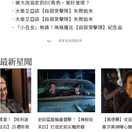
．
被大改設定的DC角色，是好是壞？
．
大衛艾亞談【自殺突擊隊】失敗始末
．
大衛艾亞談【自殺突擊隊】失敗始末
．
「小丑女」無誤！瑪格羅比【自殺突擊隊】紀念品
看更多相關報導
驚喜！【哈利波
史前猛龍輪番襲擊！【橡樹街
【奧德賽】女巫
法石】25週年限
末日】打造史前災難奇觀
曼莎莫頓曝心聲