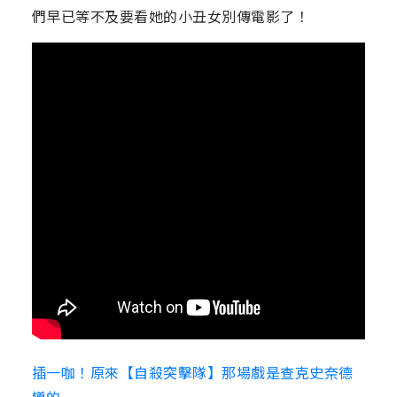
們早已等不及要看她的小丑女別傳電影了！
插一咖！原來【自殺突擊隊】那場戲是查克史奈德