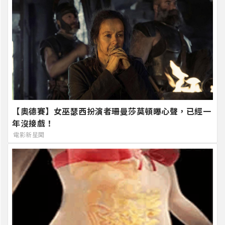
【奧德賽】女巫瑟西扮演者珊曼莎莫頓曝心聲，已經一
年沒接戲！
電影新星聞