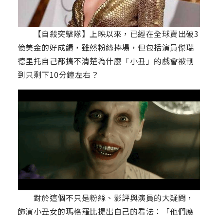
【自殺突擊隊】上映以來，已經在全球賣出破3
億美金的好成績，雖然粉絲捧場，但包括演員傑瑞
德里托自己都搞不清楚為什麼「小丑」的戲會被刪
到只剩下10分鐘左右？
對於這個不只是粉絲、影評與演員的大疑問，
飾演小丑女的瑪格羅比提出自己的看法：「他們應