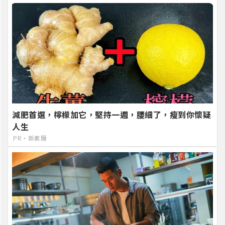
減肥首選，檸檬加它，堅持一週，腰細了，瘦到你懷疑
人生
PR・新素簡