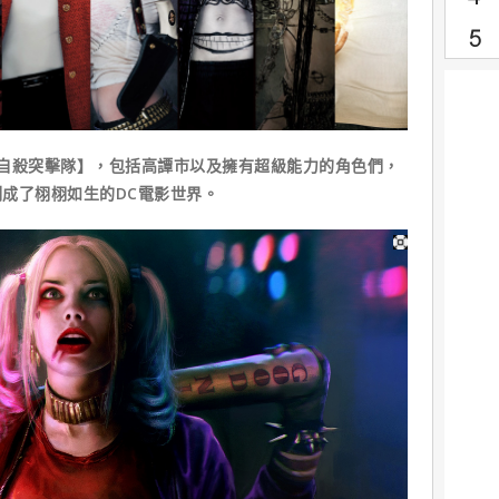
殺突擊隊】，包括高譚市以及擁有超級能力的角色們，
成了栩栩如生的DC電影世界。