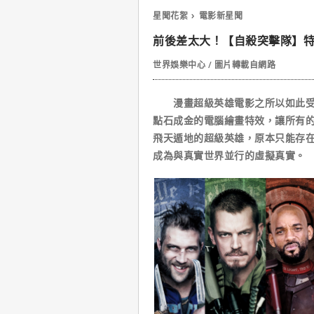
星聞花絮
電影新星聞
前後差太大！【自殺突擊隊】
世界娛樂中心 / 圖片轉載自網路
漫畫超級英雄電影之所以如此受歡
點石成金的電腦繪畫特效，讓所有
飛天遁地的超級英雄，原本只能存
成為與真實世界並行的虛擬真實。