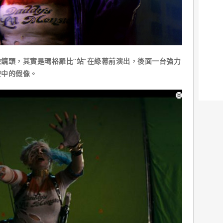
頭，其實是瑪格羅比“站”在綠幕前演出，後面一台強力
空中的假像。