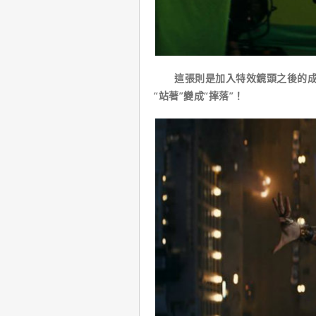
這張則是加入特效鏡頭之後的成品
“站著”變成“摔落”！