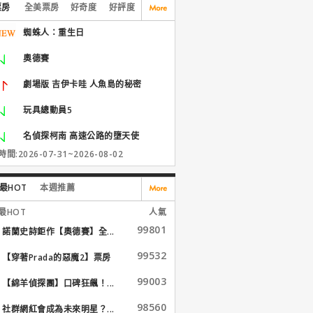
票房
全美票房
好奇度
好評度
蜘蛛人：重生日
奧德賽
劇場版 吉伊卡哇 人魚島的秘密
玩具總動員5
名偵探柯南 高速公路的墮天使
間:2026-07-31~2026-08-02
最HOT
本週推薦
最HOT
人氣
99801
諾蘭史詩鉅作【奧德賽】全...
99532
【穿著Prada的惡魔2】票房
大...
99003
【綿羊偵探團】口碑狂飆！...
98560
社群網紅會成為未來明星？...