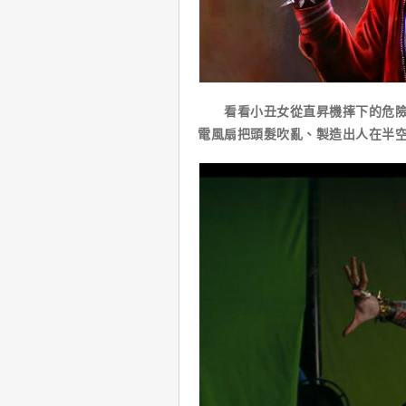
看看小丑女從直昇機摔下的危險鏡
電風扇把頭髮吹亂、製造出人在半