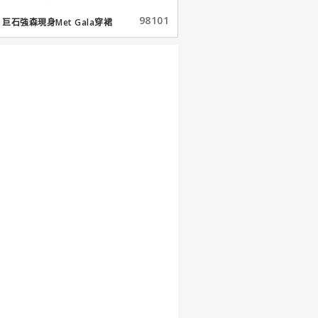
98101
巨石強森現身Met Gala穿裙
子...