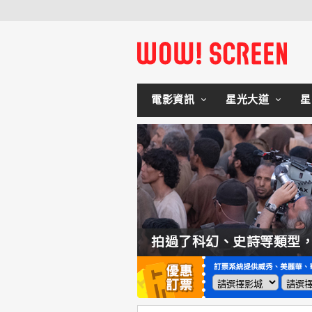
電影資訊
星光大道
星
如何交棒蜘蛛人？湯姆霍蘭：「我們有一個完整的計畫。」
拍過了科幻、史詩等類型