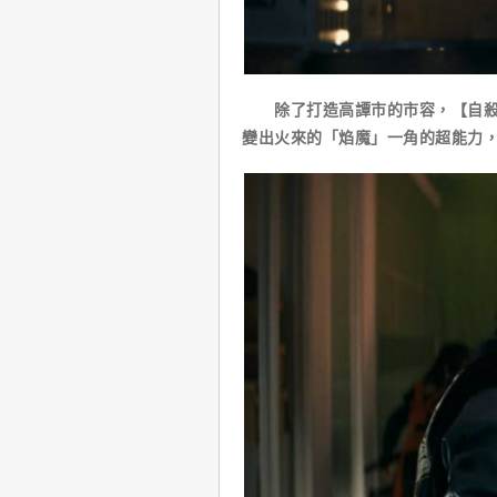
除了打造高譚市的市容，【自殺突
變出火來的「焰魔」一角的超能力