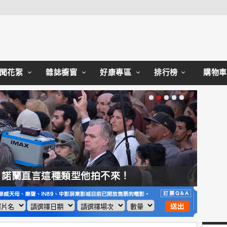
Close
聞花絮
雜誌櫥窗
好康專區
排行榜
購物車
，諾蘭直言這種類型他拍不來！