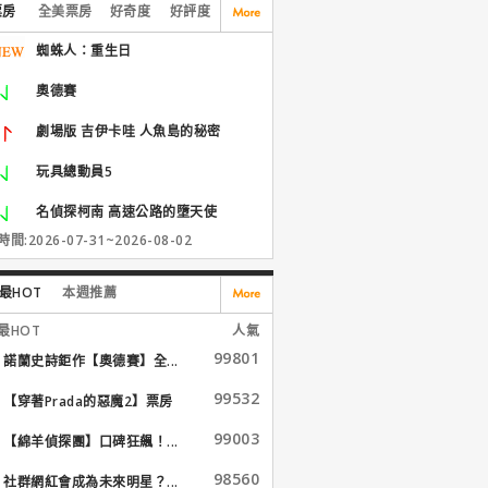
票房
全美票房
好奇度
好評度
蜘蛛人：重生日
奧德賽
劇場版 吉伊卡哇 人魚島的秘密
玩具總動員5
名偵探柯南 高速公路的墮天使
間:2026-07-31~2026-08-02
最HOT
本週推薦
最HOT
人氣
99801
諾蘭史詩鉅作【奧德賽】全...
99532
【穿著Prada的惡魔2】票房
大...
99003
【綿羊偵探團】口碑狂飆！...
98560
社群網紅會成為未來明星？...