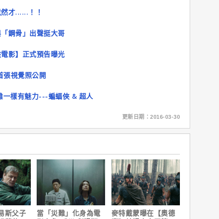
......！！
與「鋼骨」出聲挺大哥
俠電影】正式預告曝光
首張視覺照公開
樣有魅力---蝙蝠俠 & 超人
更新日期：2016-03-30
易斯父子
當「災難」化身為電
麥特戴蒙曝在【奧德