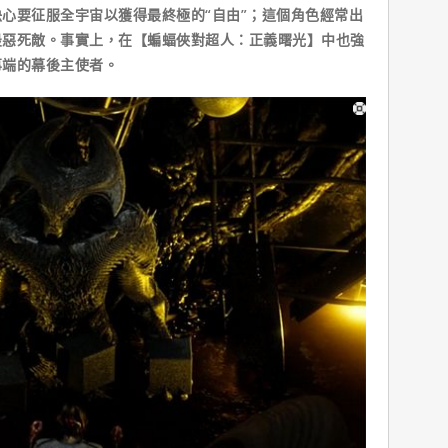
者，決心要征服全宇宙以獲得最終極的“自由”；這個角色經常出
最惡死敵。事實上，在【蝙蝠俠對超人：正義曙光】中也強
事端的幕後主使者。