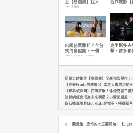
上【易借網】找人
合作電影【
幫！資金快速到位
｜本周上線
PR・易借網
播推薦
出國花費難抓？全包
克里斯多夫
式海島假期，一價搞
擊，許多影
定食宿玩樂，省錢更
電影時有「
PR・Club Med Taiwan
省心！
缺陷」！
諾蘭史詩鉅作【奧德賽】全新預告發布！I
【穿著Prada的惡魔2】票房大獲成功的
【綿羊偵探團】口碑狂飆！休傑克曼三度
社群網紅會成為未來明星？小勞勃道尼：
巨石強森現身Met Gala穿裙子，呼應
關燈後...恐怖的才正要開始！【Ligh