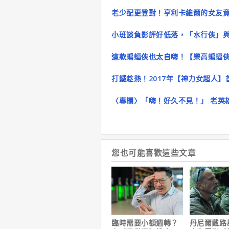
老少配更登對！亨利卡維爾的女友竟然才
小班談負影評好低落，「水行俠」
這款蝙蝠俠也太自嗨！【樂高蝙蝠
打鐵趁熱！2017年【神力女超人】
〈專欄〉「嗨！好久不見！」 老英雄一
您也可能喜歡這些文章
臨時需要小額週轉？
丹尼爾戴路