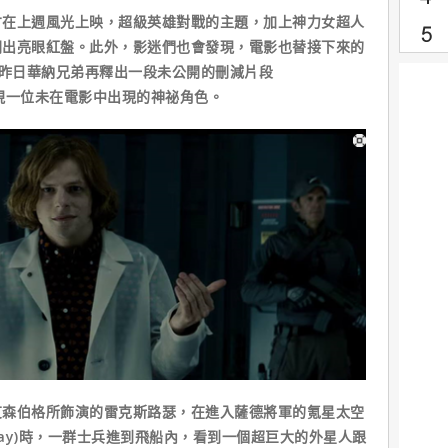
上週風光上映，超級英雄對戰的主題，加上神力女超人
開出亮眼紅盤。此外，影迷們也會發現，電影也替接下來的
。昨日華納兄弟再釋出一段未公開的刪減片段
出現一位未在電影中出現的神祕角色。
伯格所飾演的雷克斯路瑟，在進入薩德將軍的氪星太空
day)時，一群士兵進到飛船內，看到一個超巨大的外星人跟