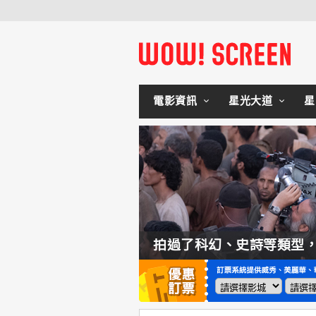
電影資訊
星光大道
星
如何交棒蜘蛛人？湯姆霍蘭：「我們有一個完整的計畫。」
拍過了科幻、史詩等類型