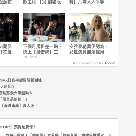
銀蓮花】
影主角 【災 劇場版】
賽】片場人人平等，
、電視首
震撼感官與觀影思維
沒有特殊待遇！
諾蘭反
下個月房租差一點？
安雅泰勒喬伊認為，
評在批評
快上【易借網】三分
女性演員無法採用方
根本上的
鐘解決燃眉之急
法演技的原因是？
PR・易借網
Recommended by
MAX打造神話冒險新巔峰
五大原因？
感動落淚大讚超動人
「簡直是胡扯！」
新片【海洋奇緣】真人版！
ts Out】預告超驚悚！
敢拍不敢看！「陰屍路」女星拍「臉書鬼片」慘遭惡靈詛咒