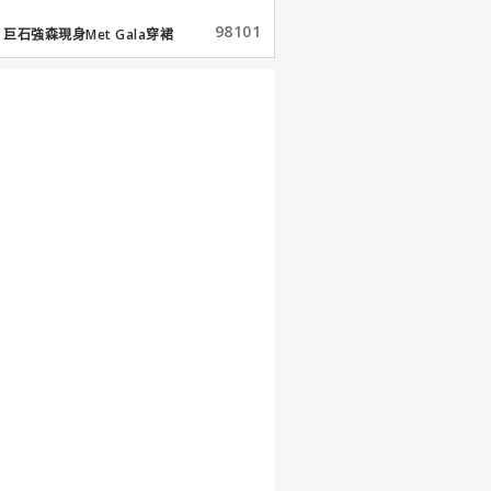
98101
巨石強森現身Met Gala穿裙
子...