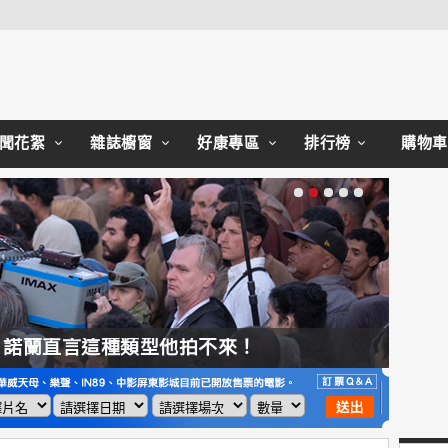
Close
聞花絮
雜誌櫥窗
好康專區
排行榜
購物車
，諾蘭直言這種類型他拍不來！