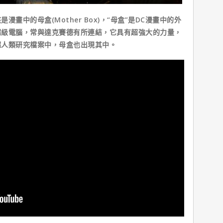
中的母盒(Mother Box)，“母盒”是DC漫畫中的外
超級電腦，常與達克賽德有所連結，它具有超強大的力量，
超人類研究檔案中，母盒也出現其中。