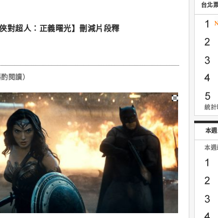
台北
蝙蝠俠對超人：正義曙光】刪減片段釋
斟酌閱讀）
統計時
本週
本週