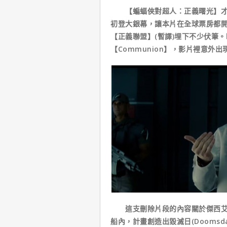
【蝙蝠俠對超人：正義曙光】才在
初登大銀幕，讓本片在全球票房都
【正義聯盟】(暫譯)埋下不少伏筆
【Communion】，影片裡意外
這支刪除片段的內容關於傑西艾森
船內，計畫創造出毀滅日(Dooms