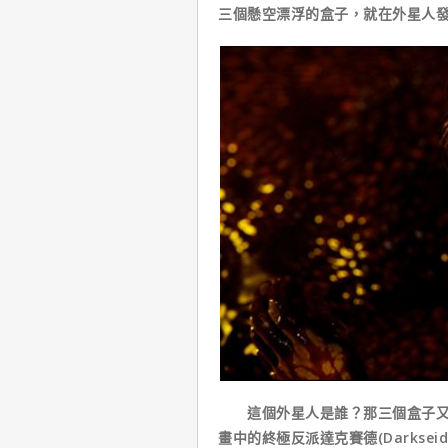
三個懸空漂浮的盒子，就在外星人
這個外星人是誰？那三個盒子又是
畫中的終極反派達克賽德(Darksei