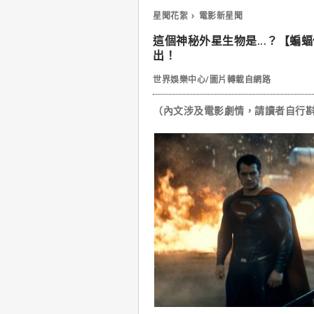
星聞花絮
電影新星聞
這個神秘外星生物是...？【
出！
世界娛樂中心/圖片轉載自網路
（內文涉及電影劇情，請讀者自行