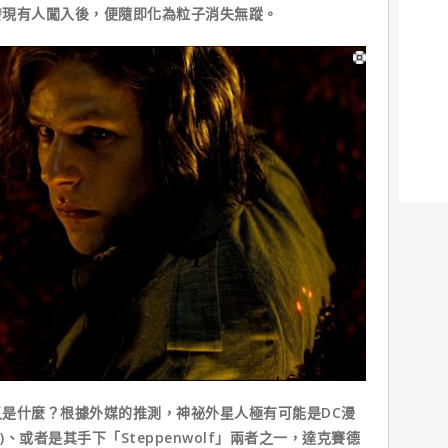
發現有人闖入後，便隨即化為粒子消失無蹤。
什麼？根據外媒的推測，神祕外星人極有可能是DC漫
d)、或者是其手下「Steppenwolf」兩者之一，達克賽德