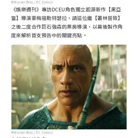
©Warner Bros./ DC Comics
《娛樂週刊》專訪DCEU角色獨立起源新作【黑亞
當】導演豪梅寇勒特瑟拉，請這位繼【叢林冒險】
之後二度合作巨石強森的票房導演，以幕後製作角
度來解析首支預告中的關鍵亮點。
©Warner Bros./ DC Comics