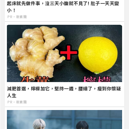
起床就先做件事，沒三天小腹就不見了! 肚子一天天變
小！
PR・新素簡
減肥首選，檸檬加它，堅持一週，腰細了，瘦到你懷疑
人生
PR・新素簡