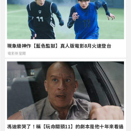
現象級神作【藍色監獄】真人版電影8月火速登台
電影新星聞
馮迪索哭了！稱【玩命關頭11】的劇本是他十年來看過