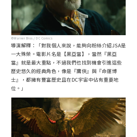
©Warner Bros./ DC Comics
導演解釋：「對我個人來說，能夠向粉絲介紹JSA是
一大殊榮。電影片名是【黑亞當】，當然『黑亞
當』就是最大重點，不過我們也找到機會引進這些
歷史悠久的經典角色，像是『鷹俠』與『命運博
士』，都擁有豐富歷史且在DC宇宙中佔有重要地
位。」