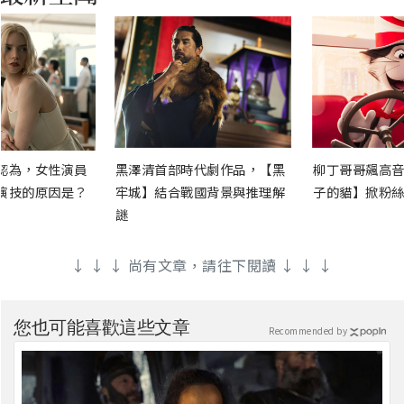
認為，女性演員
黑澤清首部時代劇作品，【黑
柳丁哥哥飆高音
演技的原因是？
牢城】結合戰國背景與推理解
子的貓】掀粉絲
謎
↓ ↓ ↓ 尚有文章，請往下閱讀 ↓ ↓ ↓
您也可能喜歡這些文章
Recommended by