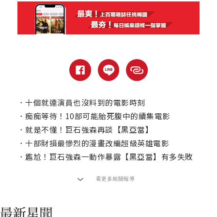
．
十個就連演員也沒料到的電影時刻
．
痴痴等待！10部可能胎死腹中的續集電影
．
就是不懂！巨石強森再談【黑亞當】
．
十部財損最慘烈的漫畫改編超級英雄電影
．
尷尬！巨石強森一動作暴露【黑亞當】有多失敗
看更多相關報導