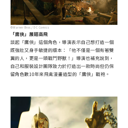
©Warner Bros./ DC Comics
「鷹俠」展翅高飛
談起「鷹俠」這個角色，導演表示自己想打造一個
既強壯又身手敏捷的版本：「他不僅是一個有著雙
翼的人，更是一頭戰鬥野獸！」導演也補充說到，
自己和服裝設計團隊致力於打造出一款時尚但仍保
留角色數10年來飛禽漫畫造型的「鷹俠」戰袍。