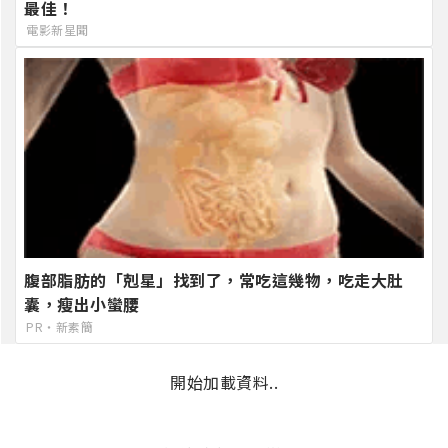
最佳！
電影新星聞
腹部脂肪的「剋星」找到了，常吃這幾物，吃走大肚
囊，瘦出小蠻腰
PR・新素簡
開始加載資料..