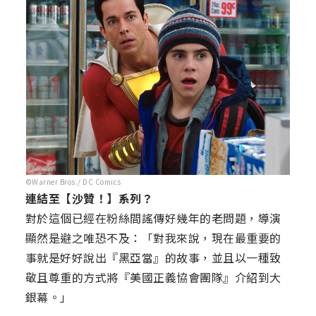
©Warner Bros./ DC Comics
連結至【沙贊！】系列？
對於這個已經在粉絲間謠傳好幾年的老問題，導演
顯然是避之唯恐不及：「對我來說，現在最重要的
事就是好好說出『黑亞當』的故事，並且以一種致
敬且尊重的方式將『美國正義協會團隊』介紹到大
銀幕。」