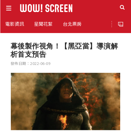
電影資訊
星聞花絮
台北票房
幕後製作視角！【黑亞當】導演解
析首支預告
發佈日期：2022-06-09