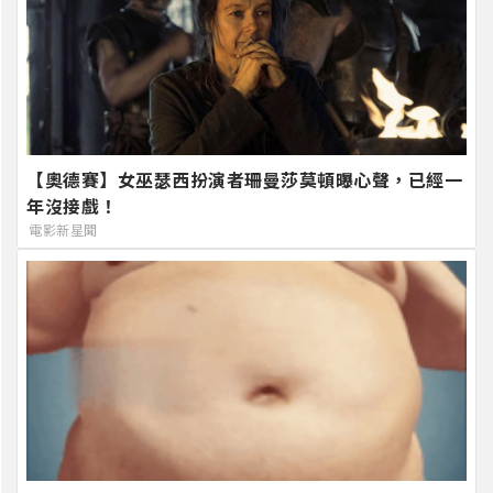
【奧德賽】女巫瑟西扮演者珊曼莎莫頓曝心聲，已經一
年沒接戲！
電影新星聞