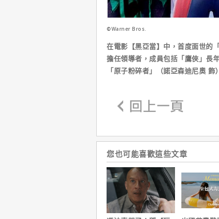
©Warner Bros.
在電影【黑亞當】中，首度面世的「
擔任領導者，成員包括「鷹俠」長年
「原子粉碎者」（諾亞森迪尼奧 飾
您也可能喜歡這些文章