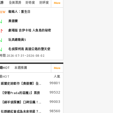
票房
全美票房
好奇度
好評度
蜘蛛人：重生日
奧德賽
劇場版 吉伊卡哇 人魚島的秘密
玩具總動員5
名偵探柯南 高速公路的墮天使
間:2026-07-31~2026-08-02
最HOT
本週推薦
最HOT
人氣
99801
諾蘭史詩鉅作【奧德賽】全...
99532
【穿著Prada的惡魔2】票房
大...
99003
【綿羊偵探團】口碑狂飆！...
98560
社群網紅會成為未來明星？...