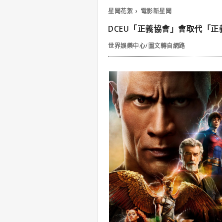
星聞花絮
電影新星聞
DCEU「正義協會」會取代「
世界娛樂中心/圖文轉自網路