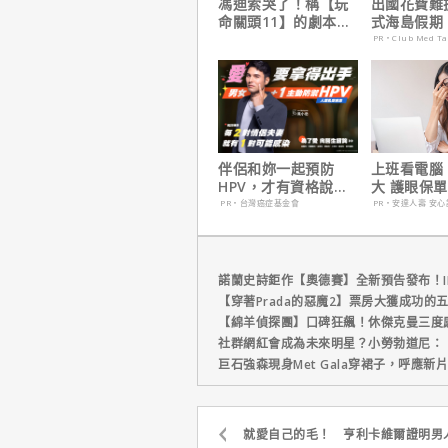
馮迪索哭了！稱【玩
出國花費難
命關頭11】的劇本是
式海島假期
他十年來看過最佳！
定食宿玩樂
PR・Club Med T
省心！
伴侶和妳一起預防
上班看電腦
HPV，才有資格說愛
大 護眼保
妳！
【安心護眼
PR・台灣癌症基金會
PR・安達人壽 安心
險】
諾蘭史詩鉅作【奧德賽】全新預告發布！I
【穿著Prada的惡魔2】票房大獲成功的
【綿羊偵探團】口碑狂飆！休傑克曼三度
社群網紅會成為未來明星？小勞勃道尼：
巨石強森現身Met Gala穿裙子，呼應
就愛自己的毛！ 亨利卡維爾證明男