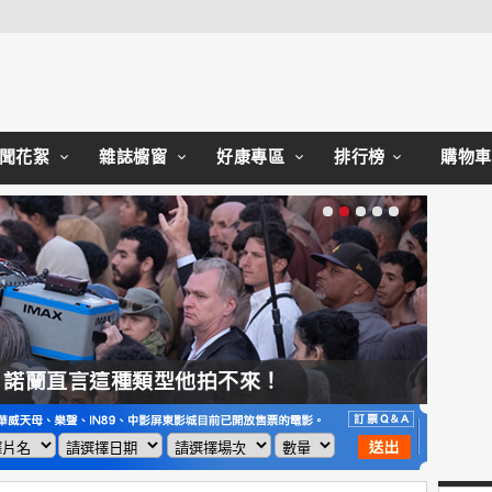
Close
聞花絮
雜誌櫥窗
好康專區
排行榜
購物車
，諾蘭直言這種類型他拍不來！