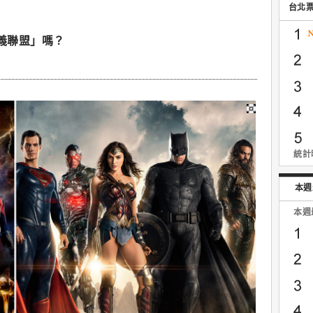
台北
正義聯盟」嗎？
統計時
本週
本週