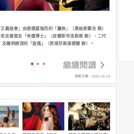
正義協會」由道德感強烈的「鷹俠」（奧迪斯霍吉 飾）
老友兼盟友「命運博士」（皮爾斯布洛斯南 飾）、二代
）及聰明絕頂的「旋風」（昆塔莎斯溫德爾 飾）。
更新日期：2022-10-24