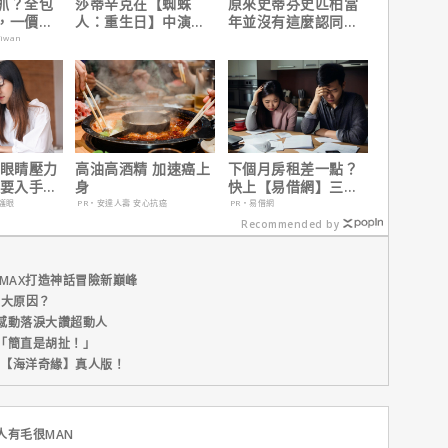
抓？全包
莎蒂辛克在【蜘蛛
原來史蒂芬史匹柏當
，一價搞
人：重生日】中演的
年並沒有這麼認同
，省錢更
角色，如何為MCU埋
【印第安納瓊斯：水
aiwan
下伏筆？
晶骷髏王國】？
 眼睛壓力
高油高酒精 加速癌上
下個月房租差一點？
單要入手
身
快上【易借網】三分
定期眼睛
鐘解決燃眉之急
護眼
PR・安達人壽 安心抗癌
PR・易借網
Recommended by
MAX打造神話冒險新巔峰
五大原因？
感動落淚大讚超動人
「簡直是胡扯！」
新片【海洋奇緣】真人版！
人有毛很MAN