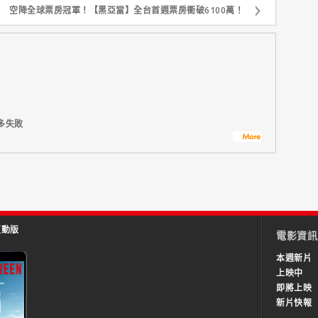
空降全球票房冠軍！【黑亞當】全台首週票房衝破6100萬！
多失敗
互動版
電影資訊
本週新片
上映中
即將上映
新片快報