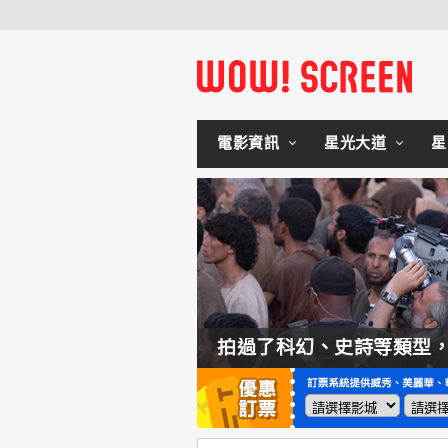
電影資訊
星光大道
星
如何交棒蜘蛛人？湯姆霍蘭：「我們有一個完整的計畫。」
拍過了科幻、史詩等類型