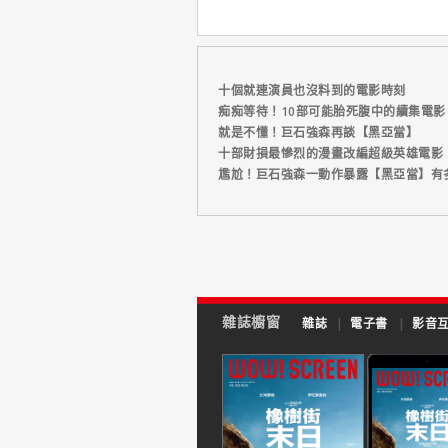
十個就連演員也沒料到的電影時刻
痴痴等待！10部可能胎死腹中的續集電影
就是不懂！巨石強森再談【黑亞當】
十部財損最慘烈的漫畫改編超級英雄電影
尷尬！巨石強森一動作暴露【黑亞當】有
雜誌櫥窗
雜誌
|
電子書
|
影音