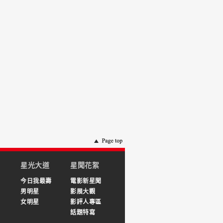
星光大道
星聞花絮
今日我最壽
電影新星聞
男明星
影展大觀
女明星
影評人專區
話題特寫