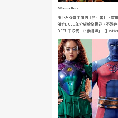
©Warner Bros.
由巨石強森主演的【黑亞當】，首度正式將「
帶進DCEU並介紹給全世界。不過
DCEU中取代「正義聯盟」（Justice