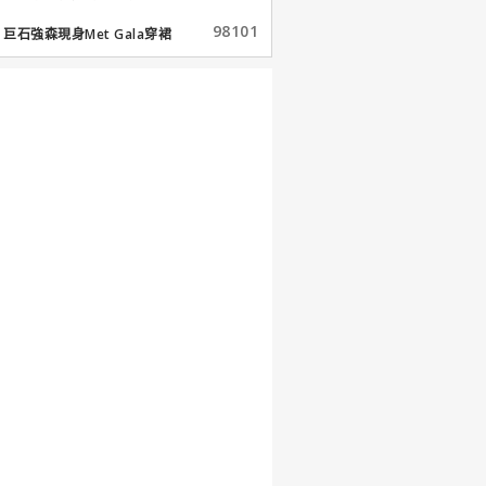
98101
巨石強森現身Met Gala穿裙
子...