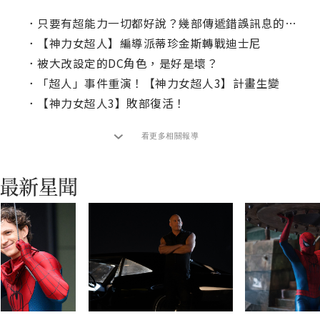
．
只要有超能力一切都好說？幾部傳遞錯誤訊息的漫改電影
．
【神力女超人】編導派蒂珍金斯轉戰迪士尼
．
被大改設定的DC角色，是好是壞？
．
「超人」事件重演！【神力女超人3】計畫生變
．
【神力女超人3】敗部復活！
看更多相關報導