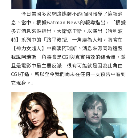
今日美國多家網路媒體不約而同報導了這項消
息。當中，根據Batman News的報導指出，「根據
多方消息來源指出，大衛修里斯，以演出【哈利波
特】系列中的『路平教授』一角廣為人知，將會在
【神力女超人】中飾演阿瑞斯。消息來源同時還跟
我說阿瑞斯一角將會是CGI與真實特效的綜合體，並
且是電影中最主要反派。很有可能就是因為此角由
CGI打造，所以至今我們尚未在任何一支預告中看到
它現身。」