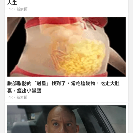
人生
PR・新素簡
腹部脂肪的「剋星」找到了，常吃這幾物，吃走大肚
囊，瘦出小蠻腰
PR・新素簡