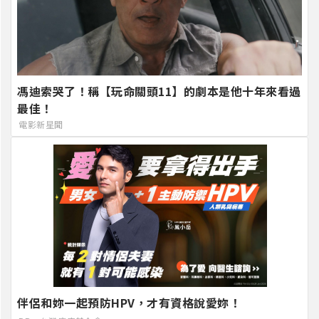
馮迪索哭了！稱【玩命關頭11】的劇本是他十年來看過
最佳！
電影新星聞
伴侶和妳一起預防HPV，才有資格說愛妳！