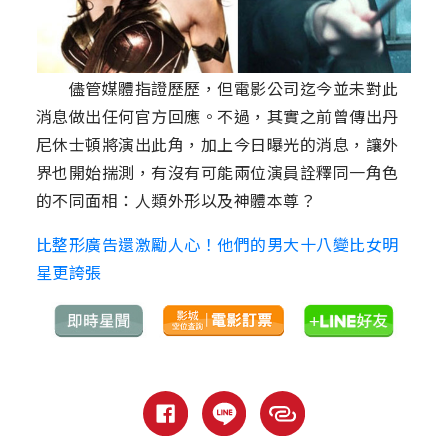
儘管媒體指證歷歷，但電影公司迄今並未對此
消息做出任何官方回應。不過，其實之前曾傳出丹
尼休士頓將演出此角，加上今日曝光的消息，讓外
界也開始揣測，有沒有可能兩位演員詮釋同一角色
的不同面相：人類外形以及神體本尊？
比整形廣告還激勵人心！他們的男大十八變比女明
星更誇張