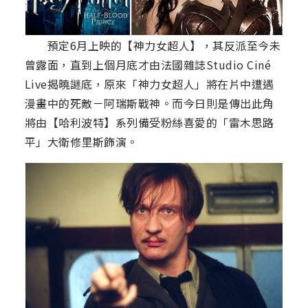
預定6月上映的【神力女超人】，其反派至今未
曾露面，直到上個月底才由法國雜誌Studio Ciné
Live揭曉謎底，原來「神力女超人」將在片中遭遇
漫畫中的死敵－阿瑞斯戰神。而今日則是傳出此角
將由【哈利波特】系列備受粉絲喜愛的「雷木思路
平」大衛修里斯飾演。