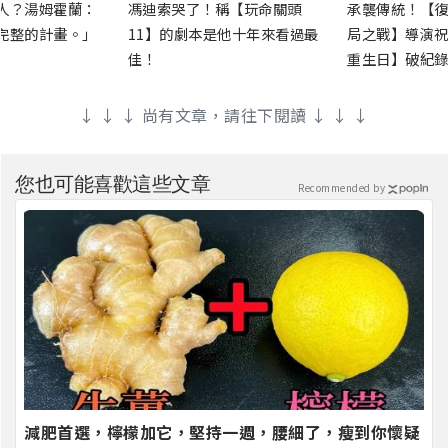
人？湯姆霍蘭：
馮迪索哭了！稱【玩命關頭
承襲傳統！【復
完整的計畫。」
11】的劇本是他十年來看過最
局之戰】導演祝
佳！
重生日】破紀錄
↓ ↓ ↓ 尚有文章，請往下閱讀 ↓ ↓ ↓
您也可能喜歡這些文章
Recommended by
減肥首選，檸檬加它，堅持一週，腰細了，瘦到你懷疑