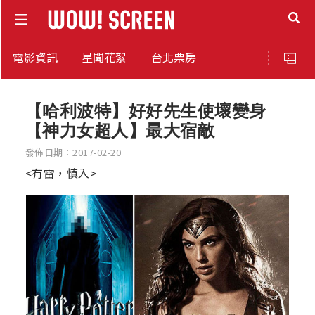
電影資訊
星聞花絮
台北票房
【哈利波特】好好先生使壞變身
【神力女超人】最大宿敵
發佈日期：2017-02-20
<有雷，慎入>