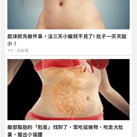
起床就先做件事，沒三天小腹就不見了! 肚子一天天變
小！
PR・新素簡
腹部脂肪的「剋星」找到了，常吃這幾物，吃走大肚
囊，瘦出小蠻腰