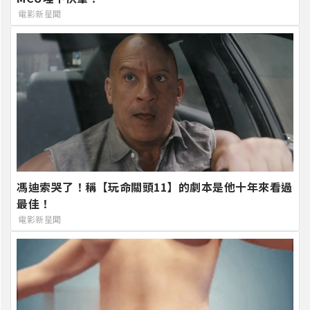
電影新星聞
馮迪索哭了！稱【玩命關頭11】的劇本是他十年來看過
最佳！
電影新星聞