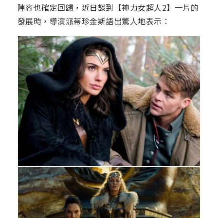
陣容也確定回歸，近日談到【神力女超人2】一片的
發展時，導演派蒂珍金斯語出驚人地表示：