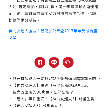
人2】確定開拍，兩個月後，第一集導演珍金斯也確
定回歸。這對幕前幕後女力搭檔的再次合作，也讓
粉絲們萬分期待。
神力女超人發威！蓋兒加朵榮登2017年票房最賣座
女星
．
只要有超能力一切都好說？幾部傳遞錯誤訊息的漫改電影
．
【神力女超人】編導派蒂珍金斯轉戰迪士尼
．
被大改設定的DC角色，是好是壞？
．
「超人」事件重演！【神力女超人3】計畫生變
．
【神力女超人3】敗部復活！