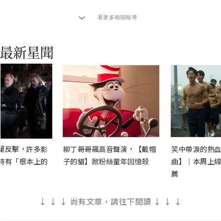
看更多相關報導
蘭反擊，許多影
柳丁哥哥飆高音聲演，【戴帽
笑中帶淚的熱血
時有「根本上的
子的貓】掀粉絲童年回憶殺
曲】｜本周上線
薦
↓ ↓ ↓ 尚有文章，請往下閱讀 ↓ ↓ ↓