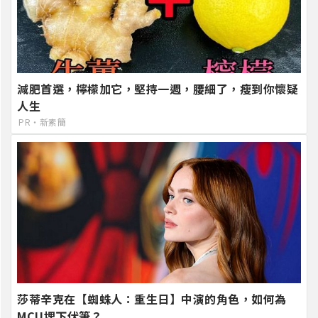
減肥首選，檸檬加它，堅持一週，腰細了，瘦到你懷疑
人生
PR・新素簡
莎蒂辛克在【蜘蛛人：重生日】中演的角色，如何為
MCU埋下伏筆？