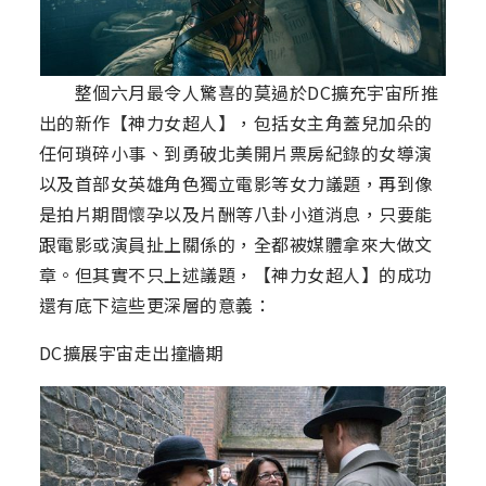
整個六月最令人驚喜的莫過於DC擴充宇宙所推
出的新作【神力女超人】，包括女主角蓋兒加朵的
任何瑣碎小事、到勇破北美開片票房紀錄的女導演
以及首部女英雄角色獨立電影等女力議題，再到像
是拍片期間懷孕以及片酬等八卦小道消息，只要能
跟電影或演員扯上關係的，全都被媒體拿來大做文
章。但其實不只上述議題，【神力女超人】的成功
還有底下這些更深層的意義：
DC擴展宇宙走出撞牆期