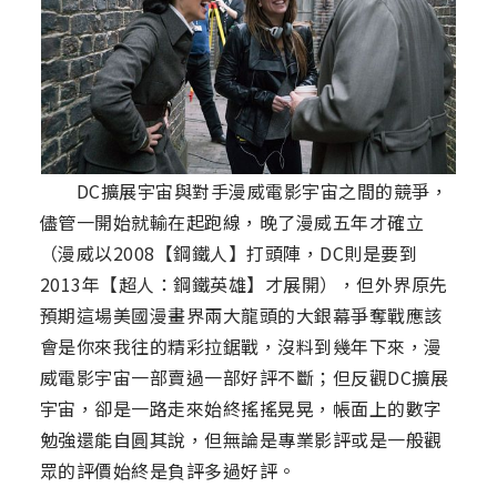
DC擴展宇宙與對手漫威電影宇宙之間的競爭，
儘管一開始就輸在起跑線，晚了漫威五年才確立
（漫威以2008【鋼鐵人】打頭陣，DC則是要到
2013年【超人：鋼鐵英雄】才展開），但外界原先
預期這場美國漫畫界兩大龍頭的大銀幕爭奪戰應該
會是你來我往的精彩拉鋸戰，沒料到幾年下來，漫
威電影宇宙一部賣過一部好評不斷；但反觀DC擴展
宇宙，卻是一路走來始終搖搖晃晃，帳面上的數字
勉強還能自圓其說，但無論是專業影評或是一般觀
眾的評價始終是負評多過好評。