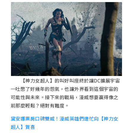
【神力女超人】的叫好叫座終於讓DC擴展宇宙
一吐憋了好幾年的怨氣，也讓外界看到這個宇宙的
可能性與未來。接下來的戰局，漫威想要贏得像之
前那麼輕鬆？絕對有難度。
黛安娜票房口碑雙威！漫威英雄們連忙向【神力女
超人】賀喜