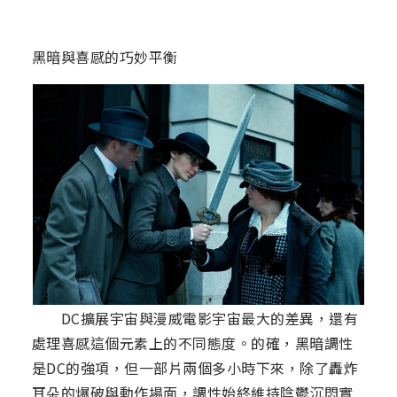
黑暗與喜感的巧妙平衡
DC擴展宇宙與漫威電影宇宙最大的差異，還有
處理喜感這個元素上的不同態度。的確，黑暗調性
是DC的強項，但一部片兩個多小時下來，除了轟炸
耳朵的爆破與動作場面，調性始終維持陰鬱沉悶實