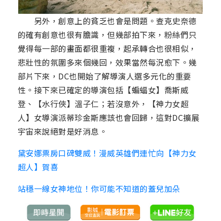
另外，創意上的貧乏也會是問題。查克史奈德
的確有創意也很有膽識，但幾部拍下來，粉絲們只
覺得每一部的畫面都很重複，起承轉合也很相似，
悲壯性的氛圍多來個幾回，效果當然每況愈下。幾
部片下來，DC也開始了解導演人選多元化的重要
性。接下來已確定的導演包括【蝙蝠女】喬斯威
登、【水行俠】溫子仁；若沒意外，【神力女超
人】女導演派蒂珍金斯應該也會回歸，這對DC擴展
宇宙來說絕對是好消息。
黛安娜票房口碑雙威！漫威英雄們連忙向【神力女
超人】賀喜
站穩一線女神地位！你可能不知道的蓋兒加朵