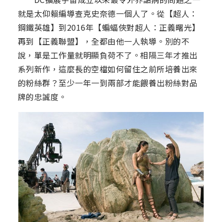
就是太仰賴編導查克史奈德一個人了。從【超人：
鋼鐵英雄】到2016年【蝙蝠俠對超人：正義曙光】
再到【正義聯盟】，全都由他一人執導。別的不
說，單是工作量就明顯負荷不了。相隔三年才推出
系列新作，這麼長的空檔如何留住之前所培養出來
的粉絲群？至少一年一到兩部才能餵養出粉絲對品
牌的忠誠度。