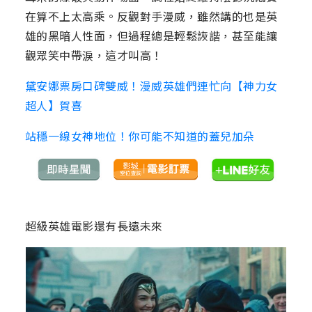
在算不上太高乘。反觀對手漫威，雖然講的也是英
雄的黑暗人性面，但過程總是輕鬆詼諧，甚至能讓
觀眾笑中帶淚，這才叫高！
黛安娜票房口碑雙威！漫威英雄們連忙向【神力女
超人】賀喜
站穩一線女神地位！你可能不知道的蓋兒加朵
超級英雄電影還有長遠未來