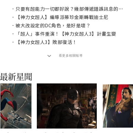
．
只要有超能力一切都好說？幾部傳遞錯誤訊息的漫改電影
．
【神力女超人】編導派蒂珍金斯轉戰迪士尼
．
被大改設定的DC角色，是好是壞？
．
「超人」事件重演！【神力女超人3】計畫生變
．
【神力女超人3】敗部復活！
看更多相關報導