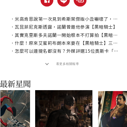
．
米高肯恩說第一次見到希斯萊傑版小丑嚇壞了，稱他是一名偉大的演員
．
瓦昆菲尼克斯透露，諾蘭曾邀他參演【黑暗騎士】
．
其實克里斯多夫諾蘭一開始根本不打算拍【黑暗騎士】？
．
什麼！原來艾蜜莉布朗本來要在【黑暗騎士】三部曲演她？
．
怎麼可以連提名都沒有？外媒評選15位奧斯卡「最佳導演」遺珠
看更多相關報導