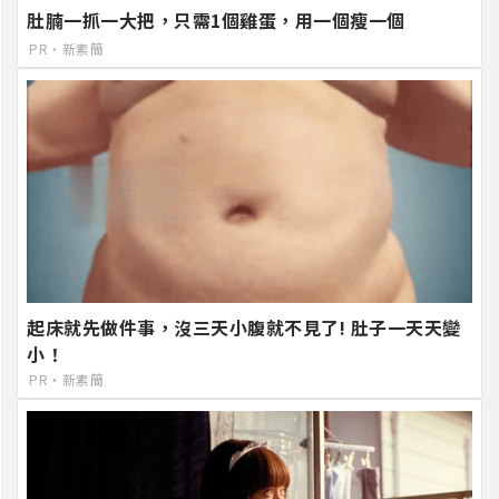
肚腩一抓一大把，只需1個雞蛋，用一個瘦一個
PR・新素簡
起床就先做件事，沒三天小腹就不見了! 肚子一天天變
小！
PR・新素簡