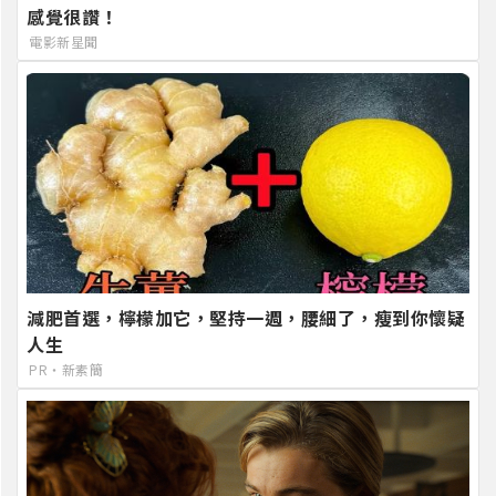
感覺很讚！
電影新星聞
減肥首選，檸檬加它，堅持一週，腰細了，瘦到你懷疑
人生
PR・新素簡