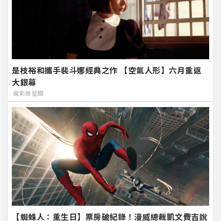
是枝裕和攜手裴斗娜經典之作 【空氣人形】六月重返
大銀幕
電影新星聞
【蜘蛛人：重生日】票房破紀錄！漫威總裁凱文費吉說