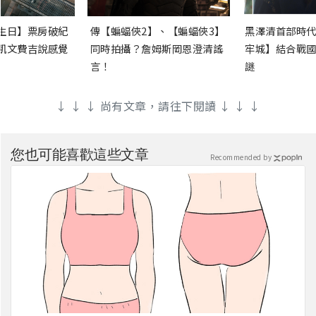
生日】票房破紀
傳【蝙蝠俠2】、【蝙蝠俠3】
黑澤清首部時代
凱文費吉說感覺
同時拍攝？詹姆斯岡恩澄清謠
牢城】結合戰國
言！
謎
↓ ↓ ↓ 尚有文章，請往下閱讀 ↓ ↓ ↓
您也可能喜歡這些文章
Recommended by