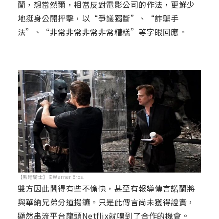
蘭，想當然爾，相當反對電影公司的作法，更鮮少
地挺身公開抨擊，以“爭議獨斷”、“詐騙手
法”、“非常非常非常非常糟糕”等字眼回應。
【黑暗騎士】©Warner Bros.
雙方因此鬧得有些不愉快，甚至有報導傳言諾蘭將
與華納兄弟分道揚鑣。只是此傳言尚未獲得證實，
顯然串流平台龍頭Netflix就嗅到了合作的機會。