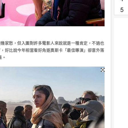
樂幾家愁，但入圍對許多電影人來說就是一種肯定，不過也
有，好比說今年相當看好角逐奧斯卡「最佳導演」卻意外落
薇。