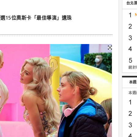
台北
選15位奧斯卡「最佳導演」遺珠
統計時
本週
本週