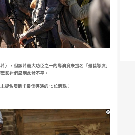
影片），但該片最大功臣之一的導演竟未提名「最佳導演」
讓眾影迷們感到忿忿不平。
年來未提名奧斯卡最佳導演的15位遺珠：