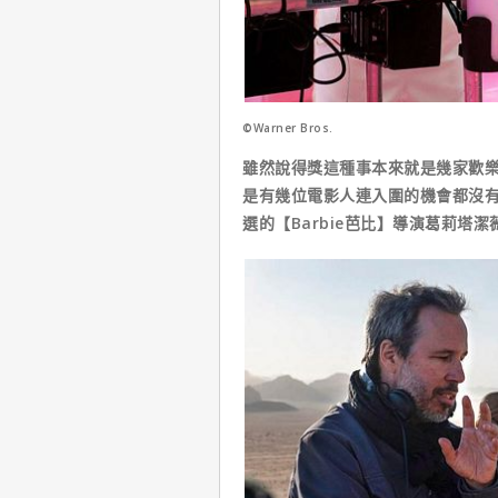
©Warner Bros.
雖然說得獎這種事本來就是幾家歡
是有幾位電影人連入圍的機會都沒
選的【Barbie芭比】導演葛莉塔潔