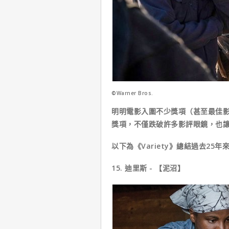
©Warner Bros.
明明電影入圍不少獎項（甚至最佳
獎項，不僅跌破許多影評眼鏡，也
以下為《Variety》總結過去25
15. 迪里斯 - 【泥沼】