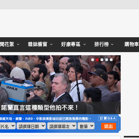
Close
聞花絮
雜誌櫥窗
好康專區
排行榜
購物車
，諾蘭直言這種類型他拍不來！