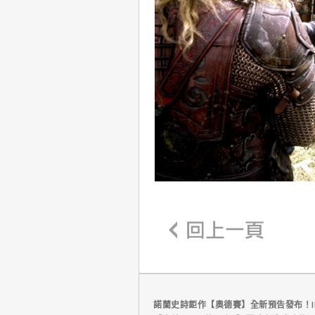
諾蘭史詩鉅作【奧德賽】全新預告發布！I