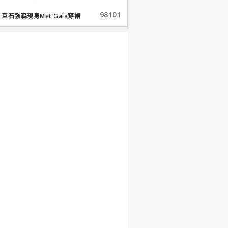
98101
巨石強森現身Met Gala穿裙
子...