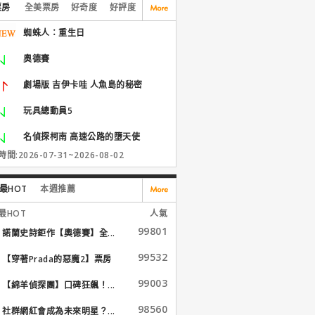
票房
全美票房
好奇度
好評度
蜘蛛人：重生日
奧德賽
劇場版 吉伊卡哇 人魚島的秘密
玩具總動員5
名偵探柯南 高速公路的墮天使
間:2026-07-31~2026-08-02
最HOT
本週推薦
最HOT
人氣
99801
諾蘭史詩鉅作【奧德賽】全...
99532
【穿著Prada的惡魔2】票房
大...
99003
【綿羊偵探團】口碑狂飆！...
98560
社群網紅會成為未來明星？...