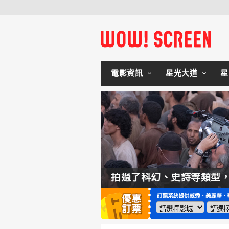
電影資訊
星光大道
星
如何交棒蜘蛛人？湯姆霍蘭：「我們有一個完整的計畫。」
拍過了科幻、史詩等類型