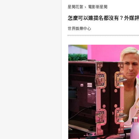
星聞花絮
電影新星聞
怎麼可以連提名都沒有？外媒評
世界娛樂中心