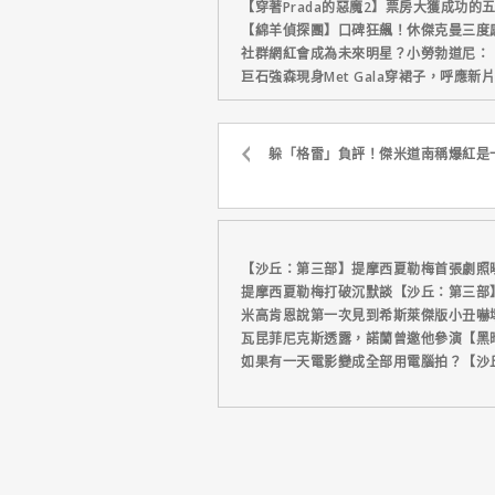
【穿著Prada的惡魔2】票房大獲成功的
【綿羊偵探團】口碑狂飆！休傑克曼三度
社群網紅會成為未來明星？小勞勃道尼：
巨石強森現身Met Gala穿裙子，呼應
躲「格雷」負評！傑米道南稱爆紅是
【沙丘：第三部】提摩西夏勒梅首張劇照
提摩西夏勒梅打破沉默談【沙丘：第三部
米高肯恩說第一次見到希斯萊傑版小丑嚇
瓦昆菲尼克斯透露，諾蘭曾邀他參演【黑
如果有一天電影變成全部用電腦拍？【沙