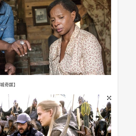
雙城奇謀】