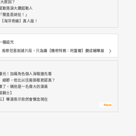
五大原因？
感動落淚大讚超動人
「簡直是胡扯！」
新片【海洋奇緣】真人版！
一種詛咒
馬修范恩削減片段，只為讓【機密特務：阿蓋爾】變成輔導級
曝光！加碼角色個人海報搶先看
】細節，他比以往兩部都更認真？
壞了，稱他是一名偉大的演員
暗騎士】
丘】導演表示依然會懷念現在