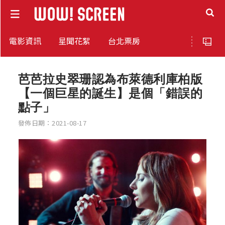
電影資訊
星聞花絮
台北票房
芭芭拉史翠珊認為布萊德利庫柏版
【一個巨星的誕生】是個「錯誤的
點子」
發佈日期：2021-08-17