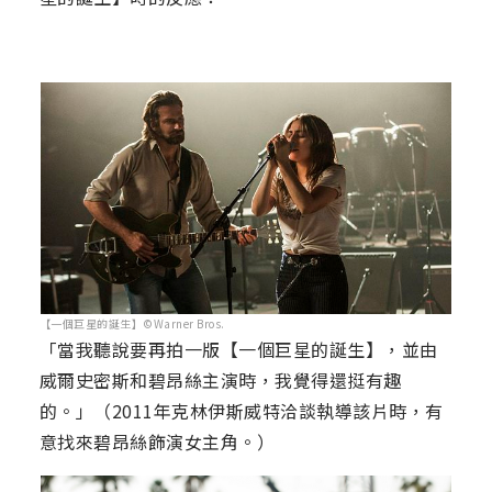
【一個巨星的誕生】©Warner Bros.
「當我聽說要再拍一版【一個巨星的誕生】，並由
威爾史密斯和碧昂絲主演時，我覺得還挺有趣
的。」（2011年克林伊斯威特洽談執導該片時，有
意找來碧昂絲飾演女主角。）