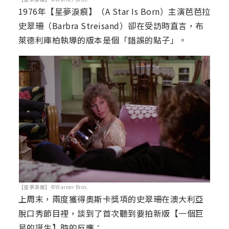
1976年【星夢淚痕】（A Star Is Born）主演芭芭拉
史翠珊（Barbra Streisand）卻在受訪時直言，布
萊德利庫柏執導的版本是個「錯誤的點子」。
【星夢淚痕】©Warner Bros.
上周末，兩度獲得奧斯卡獎項的史翠珊在澳大利亞
脫口秀節目裡，談到了首次聽到要拍新版【一個巨
星的誕生】時的反應：