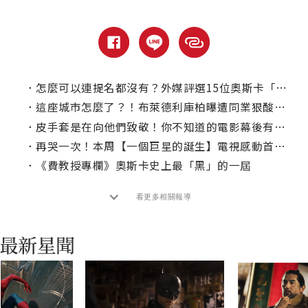
．
怎麼可以連提名都沒有？外媒評選15位奧斯卡「最佳導演」遺珠
．
這座城市怎麼了？！布萊德利庫柏曝遭同業狠酸過往
．
皮手套是在向他們致敬！你不知道的電影幕後有趣小事實
．
再哭一次！本周【一個巨星的誕生】電視感動首播！
．
《費教授專欄》奧斯卡史上最「黑」的一屆
看更多相關報導