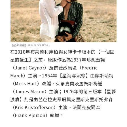
【星夢淚痕】©Warner Bros.
在2018年布萊德利庫柏與女神卡卡版本的【一個巨
星的誕生】之前，原版作品為1937年珍妮蓋諾
（Janet Gaynor）及佛德烈馬區（Fredric
March）主演。1954年【星海浮沉錄】由摩斯哈特
（Moss Hart）改編、茱蒂嘉蘭及詹姆斯梅遜
（James Mason）主演；1976年的第三版本【星夢
淚痕】則是由芭芭拉史翠珊與克里斯克里斯托弗森
（Kris Kristofferson）主演、法蘭克皮爾森
（Frank Pierson）執導。