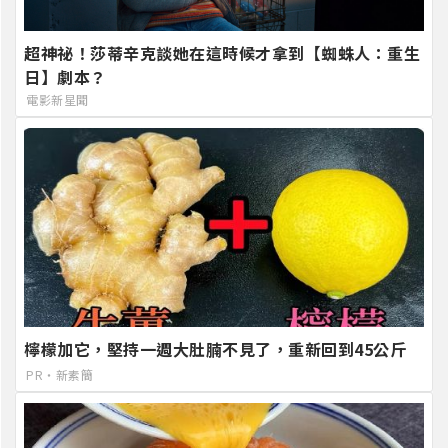
超神祕！莎蒂辛克談她在這時候才拿到【蜘蛛人：重生
日】劇本？
電影新星聞
檸檬加它，堅持一週大肚腩不見了，重新回到45公斤
PR・新素簡