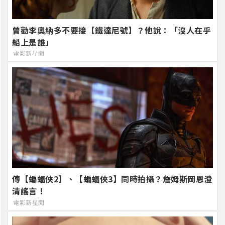
曾勸李奧納多不要接【鐵達尼號】？他說：「沒人在乎
船上是誰」
電影新星聞
傳【蝙蝠俠2】、【蝙蝠俠3】同時拍攝？詹姆斯岡恩澄
清謠言！
電影新星聞